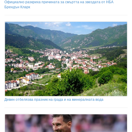
Официално разкриха причината за смъртта на звездата от НБА
Брендън Кларк
Девин отбелязва празник на града и на минералната вода