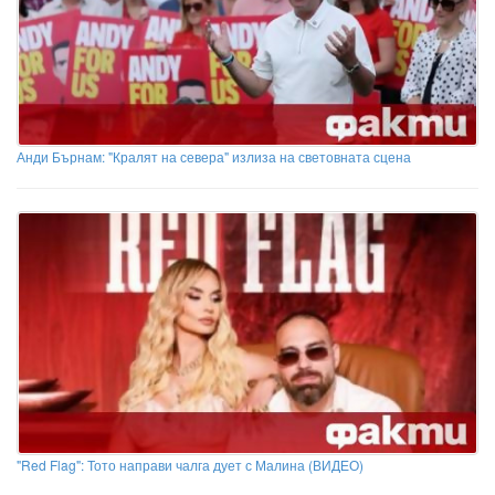
Анди Бърнам: "Кралят на севера" излиза на световната сцена
"Red Flag": Тото направи чалга дует с Малина (ВИДЕО)