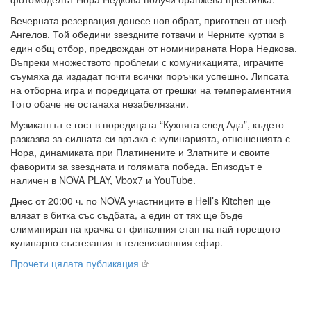
Вечерната резервация донесе нов обрат, приготвен от шеф
Ангелов. Той обедини звездните готвачи и Черните куртки в
един общ отбор, предвождан от номинираната Нора Недкова.
Въпреки множеството проблеми с комуникацията, играчите
съумяха да издадат почти всички поръчки успешно. Липсата
на отборна игра и поредицата от грешки на темпераментния
Тото обаче не останаха незабелязани.
Музикантът е гост в поредицата “Кухнята след Ада”, където
разказва за силната си връзка с кулинарията, отношенията с
Нора, динамиката при Платинените и Златните и своите
фаворити за звездната и голямата победа. Епизодът е
наличен в NOVA PLAY, Vbox7 и YouTube.
Днес от 20:00 ч. по NOVA участниците в Hell’s Kitchen ще
влязат в битка със съдбата, а един от тях ще бъде
елиминиран на крачка от финалния етап на най-горещото
кулинарно състезания в телевизионния ефир.
Прочети цялата публикация