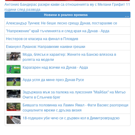
Антонио Бандерас разкри какви са отношенията му с Мелани Грифит 11
години след развода
Новини в реално времеss
Александър Тунчев: Не беше лесно срещу Дунав, постарахме се
"Напрежение" край тъчлинията и след края на Дунав - Арда
Нестеров се класира на финал в Пловдив
Емануел Луканов: Направихме наивни грешки
Мода, блясък и характер: Жените на Банско влязоха в
ролята на модели
Карагарен над всички на Дунав - Арда
Арда успя да мине през Дунав Русе
Задържаха мъж за палежа на луксозния "Майбах" на Митьо
Очите в Слънчев бряг
Бившата половинка на Ламин Ямал - Фати Васкес разгорещи
социалните мрежи с дръзка визия
18-годишен уби чичо си с дървен кол в Димитровградско