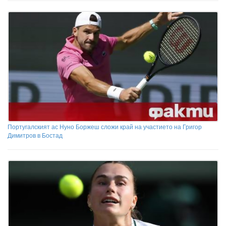
Португалският ас Нуно Боржеш сложи край на участието на Григор
Димитров в Бостад