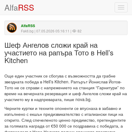
Alfa
RSS
Toggl
navig
AlfaRSS
Fakti.bg
| 07.05.2026 05:16:11 |
82
Шеф Ангелов сложи край на
участието на рапъра Тото в Hell’s
Kitchen
Още един участник се сбогува с възможността да грабне
звездната победа в Hell’s Kitchen. Рапърът Йонислав Йотов-
Тото не се справи с напрежението на станция “Гарнитури” по
време на вечерната резервация и шеф Ангелов сложи край на
участието му в надпреварата, пише nova.bg.
Черните куртки и техните опоненти се впуснаха в забавно и
изпълнено с екшън предизвикателство с италиански пици на
открито. След спечеленото ценно предимство, претендентите
за голямата награда от €50 000 се поздравиха с победата, а
фотомоделът Нора Недкова получи оранжева престилка.