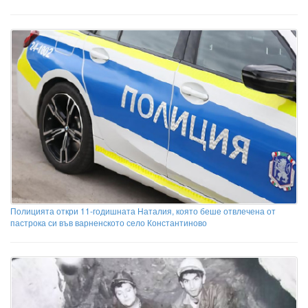
Полицията откри 11-годишната Наталия, която беше отвлечена от
пастрока си във варненското село Константиново