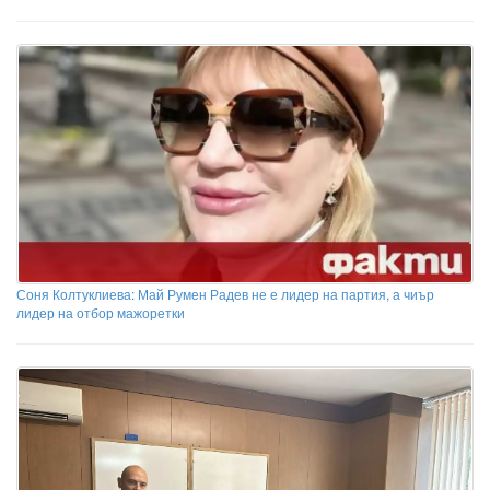
Соня Колтуклиева: Май Румен Радев не е лидер на партия, а чиър
лидер на отбор мажоретки