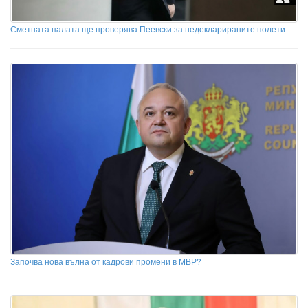
Сметната палата ще проверява Пеевски за недекларираните полети
Започва нова вълна от кадрови промени в МВР?