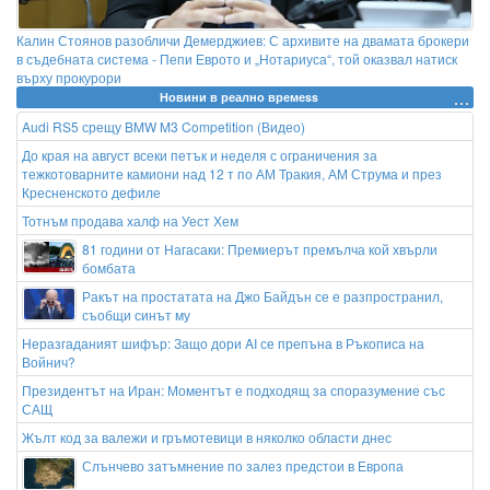
Калин Стоянов разобличи Демерджиев: С архивите на двамата брокери
в съдебната система - Пепи Еврото и „Нотариуса“, той оказвал натиск
върху прокурори
Новини в реално времеss
Audi RS5 срещу BMW M3 Competition (Видео)
До края на август всеки петък и неделя с ограничения за
тежкотоварните камиони над 12 т по АМ Тракия, АМ Струма и през
Кресненското дефиле
Тотнъм продава халф на Уест Хем
81 години от Нагасаки: Премиерът премълча кой хвърли
бомбата
Ракът на простатата на Джо Байдън се е разпространил,
съобщи синът му
Неразгаданият шифър: Защо дори AI се препъна в Ръкописа на
Войнич?
Президентът на Иран: Моментът е подходящ за споразумение със
САЩ
Жълт код за валежи и гръмотевици в няколко области днес
Слънчево затъмнение по залез предстои в Европа