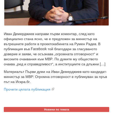
Иван Демерджиев направи първи коментар, след като
официално стана ясно, че е предложен за министър на
вътрешните работи в проектокабинета на Румен Радев. В
публикация във Facebook той благодари за гласуваното
доверие и заяви, че осъзнава „огромната отговорност“ и
високите очаквания към МВР. По думите му обществото
очаква „ред и справедливост“, а институциите са длъжни […]
Материалът Първи думи на Иван Демерджиев като кандидат-
министър за МВР: Огромна отговорност е публикуван за пръв
път на Искра.бг.
Прочети цялата публикация
Новини по темата