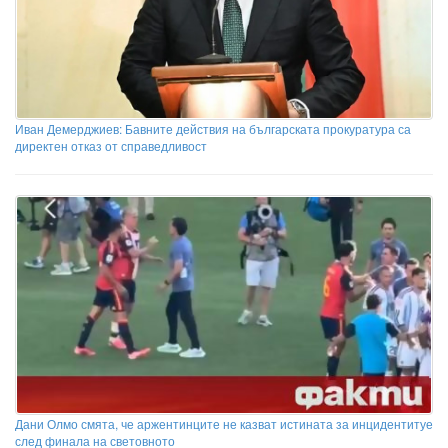
Иван Демерджиев: Бавните действия на българската прокуратура са
директен отказ от справедливост
Дани Олмо смята, че аржентинците не казват истината за инцидентитуе
след финала на световното