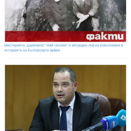
Мистерията „Царичина“: Най-скъпият и абсурден лов на извънземни в
историята на Българската армия