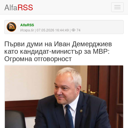
Alfa
RSS
Toggl
navig
AlfaRSS
Искра.бг
| 07.05.2026 16:44:49 |
74
Първи думи на Иван Демерджиев
като кандидат-министър за МВР:
Огромна отговорност