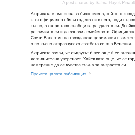
A post shared by Salma Hayek Pinau
Актрисата е омъжена за бизнесмена, който ръково
г. тя официално обяви годежа си с него, роди първ
късно, а скоро това съобщи за раздялата си. Двойк
различията си и да запази семейството. Официално
Свети Валентин на гражданска церемония в кметст
а по-късно отпразнуваха сватбата си във Венеция.
Актрисата заяви, че съпругът ѝ все още ѝ се възхищ
допълнителна увереност. Хайек каза още, че се гор
намерение да се чувства тъжна за възрастта си.
Прочети цялата публикация