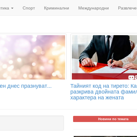
итика
Спорт
Криминални
Международни
Развлече
н днес празнуват...
Тайният код на тирето: К
разкрива двойната фами
характера на жената
Новини по темата