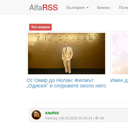
Alfa
RSS
България
Бизнес
Пол
Топ новини
От Омир до Нолан: Филмът
Имен де
„Одисея” и споровете около него
AlfaRSS
Fakti.bg
| 08.05.2026 05:45:44 |
66