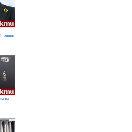
1 години
ка на