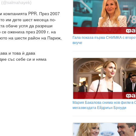
lt (@salmahayek)
ди компанията PPR. През 2007
ото им дете шест месеца по-
ата обаче успя да разреши
 се ожениха през 2009 г. на
Гала показа първа СНИМКА с второ
вото на шести район на Париж,
внуче
ава и това ѝ дава
дее със себе си и няма
Мария Бакалова снима нов филм в 
мегазвездата Ейдриън Броуди