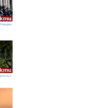
 Илинден,
..
рети път