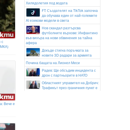
Хилядолетия под водата
FT: Създателят на TikTok започна
да обучава един от най-големите
AI езикови модели в света
Нов скандал разтърсва
футболните върхове: Инфантино
във вихъра на нови обвинения за тайна
 с
афера
ИМКА)
Докъде стигна поръчката за
новите 3D радари за армията
Почина бащата на Лионел Меси
Радев: Ще обсъдим инцидента с
дрон с партньорите в НАТО
Областният управител на Добрич:
Трафикът през граничния пункт е
нормален, няма място за притеснение
Над 300 починали деца от ебола
а: Вече е
след началото на епидемията
ДБ и ПП искат разследване дали цел на
дрона е била газовата станция