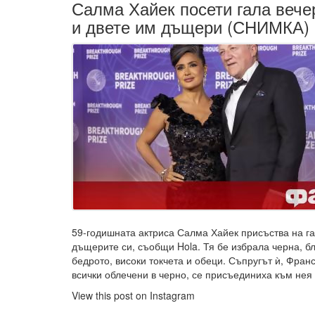
Салма Хайек посети гала вече
и двете им дъщери (СНИМКА)
59-годишната актриса Салма Хайек присъства на га
дъщерите си, съобщи Hola. Тя бе избрала черна, б
бедрото, високи токчета и обеци. Съпругът ѝ, Фран
всички облечени в черно, се присъединиха към нея
View this post on Instagram