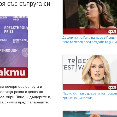
ря със съпруга си
Дъщерята на Гала на море в Гърция
бебето месец след раждането (СН
ла вечеря със съпруга и
лестяща рокля с цепка до
Парис Хилтън с драматична промян
соа-Анри Пино, и дъщерите ѝ,
брюнетка (СНИМКИ)
 за снимки пред папараците.