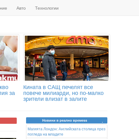
ние
Авто
Технологии
акво
Кината в САЩ печелят все
лия за
повече милиарди, но по-малко
зрители влизат в залите
Новини в реално времеss
Магията Лондон: Английската столица през
погледа на младите