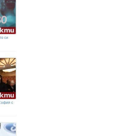
то си
София с