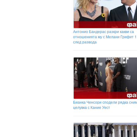
Антонио Бандерас разкри какви са
отношенията му с Мелани Грифит 1
след развода
Бианка Ченсори сподели рядка сним
целувка с Кание Уест