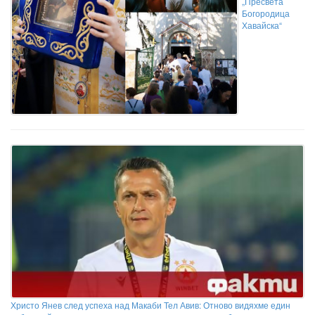
„Пресвета
Богородица
Хавайска“
Христо Янев след успеха над Макаби Тел Авив: Отново видяхме един