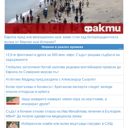
Европа пред нов миграционен шок: какво стои зад безпрецедентната
вълна от Мароко към Испания?
Новини в реално времеss
12,6 кг фентанил и дрога за 300 млн. евро: Съдът решава съдбата на
задържаните
Глобално затопляне! Китай започва редовни контейнерни превози до
Европа по Северния морски път
Атлетико Мадрид пред раздяла с Александър Сьорлот
Колко претъпкан е Космосът: Британски експерти следят хиляди
опасни отпадъци в орбита
Защо комарите намират някои хора за неустоими, а
игнорират други?
Съдът в Кочани отново отказа на Ива Михайлова лечение в България.
МВнР: Да получи адекватна медицинска грижа
Избиратели-зомби или колко мъртъвци гласуват в САЩ