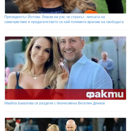
Президентът Йотова: Левски ни учи, че страхът, липсата на
самочувствие и предателството са най-големите врагове на свободата
Ивайла Бакалова се раздели с бизнесмена Веселин Денков