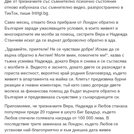
Две от тризначките със съмнително психично състояние
отново избухнаха със съмнително видео, разпространено в
ТикТок, пише Intrigi.bg.
Само месец, откакто бяха прибрани от Лондон обратно в
България заради ужасяващите условия, в които живеят и
многократните им молби за помощ, сестрите Вяра и Надежда
Станчеви искат да се върнат доброволно обратно в ада.
„Здравейте, приятели! Не се чувствам добре! Искам да се
върна обратно в Англия! Моля виии, помогнете ми!“, казва с
тъжна усмивка Надежда, докато Вяра я снима и се съгласява
с молбите ѝ. Видеото е заснето, докато двете се разхождат в
гориста местност, вероятно край родния Благоевград, където
живеят в апартамента на майка си. Клипът предизвика бурни
реакции и гневни коментари, тъй като само допреди двете
молеха за финансова помощ да бъдат върнати обратно в
България и предизвикаха съчувствие у сънародниците си.
Припомняме, че тризначките Вяра, Надежда и Любов станаха
популярни преди 20 години в шоуто Биг Брадър, където
Любов спечели голямата награда от 100 000 лева. В
последствие трите заминаха за Лондон, където Любов се
установи най-благоприятно и към днешна дата живее