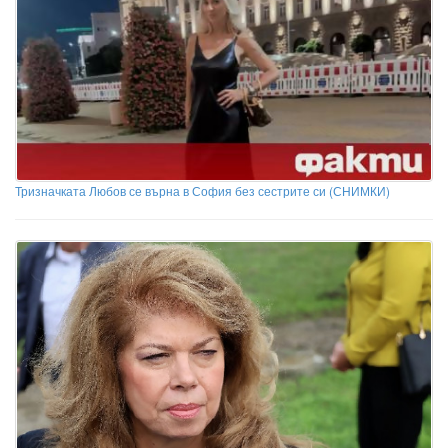
Тризначката Любов се върна в София без сестрите си (СНИМКИ)