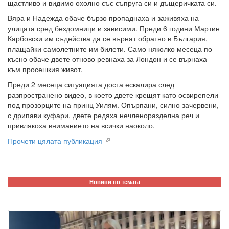
щастливо и видимо охолно със съпруга си и дъщеричката си.
Вяра и Надежда обаче бързо пропаднаха и заживяха на
улицата сред бездомници и зависими. Преди 6 години Мартин
Карбовски им съдейства да се върнат обратно в България,
плащайки самолетните им билети. Само няколко месеца по-
късно обаче двете отново ревнаха за Лондон и се върнаха
към просешкия живот.
Преди 2 месеца ситуацията доста ескалира след
разпространено видео, в което двете крещят като освирепели
под прозорците на принц Уилям. Опърпани, силно зачервени,
с дрипави куфари, двете редяха нечленоразделна реч и
привлякоха вниманието на всички наоколо.
Прочети цялата публикация
Новини по темата