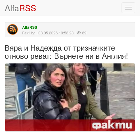
Alfa
RSS
Toggl
navig
AlfaRSS
Fakti.bg
| 08.05.2026 13:58:28 |
89
Вяра и Надежда от тризначките
отново реват: Върнете ни в Англия!