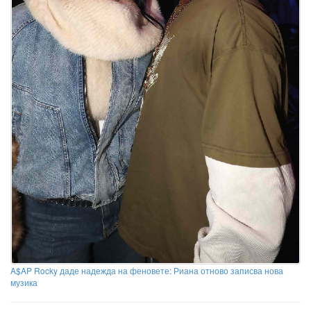
A$AP Rocky даде надежда на феновете: Риана отново записва нова
музика