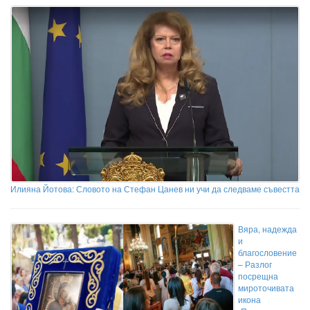
Илияна Йотова: Словото на Стефан Цанев ни учи да следваме съвестта
Вяра, надежда
и
благословение
– Разлог
посрещна
мироточивата
икона