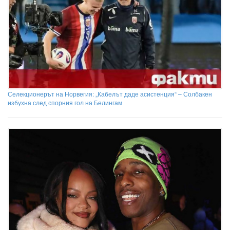
Селекционерът на Норвегия: „Кабелът даде асистенция“ – Солбакен
избухна след спорния гол на Белингам