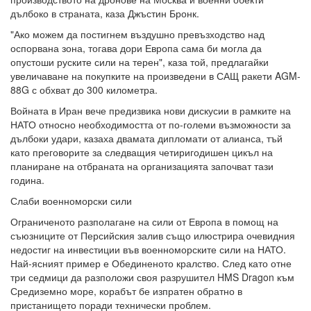
дълбоко в страната, каза Джъстин Бронк.
"Ако можем да постигнем въздушно превъзходство над
оспорвана зона, тогава дори Европа сама би могла да
опустоши руските сили на терен", каза той, предлагайки
увеличаване на покупките на произведени в САЩ ракети AGM-
88G с обхват до 300 километра.
Войната в Иран вече предизвика нови дискусии в рамките на
НАТО относно необходимостта от по-големи възможности за
дълбоки удари, казаха двамата дипломати от алианса, тъй
като преговорите за следващия четиригодишен цикъл на
планиране на отбраната на организацията започват тази
година.
Слаби военноморски сили
Ограниченото разполагане на сили от Европа в помощ на
съюзниците от Персийския залив също илюстрира очевидния
недостиг на инвестиции във военноморските сили на НАТО.
Най-ясният пример е Обединеното кралство. След като отне
три седмици да разположи своя разрушител HMS Dragon към
Средиземно море, корабът бе изпратен обратно в
пристанището поради технически проблем.