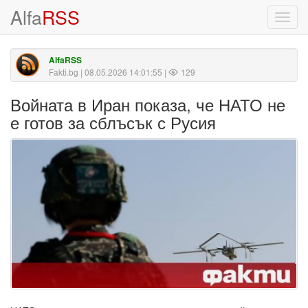
Alfa
RSS
Toggl
navig
AlfaRSS
Fakti.bg
| 08.05.2026 14:01:55 |
129
Войната в Иран показа, че НАТО не
е готов за сблъсък с Русия