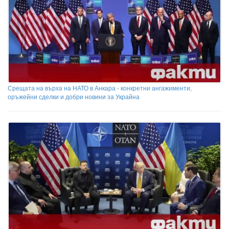
Срещата на върха на НАТО в Анкара - конкретни ангажименти,
оръжейни сделки и добри новини за Украйна