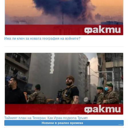
Има ли ключ за новата география на войните?
Тайният план на Техеран: Как Иран подкопа Тръмп
Новини в реално времеss