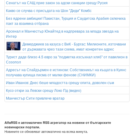
Сенатът на САЩ прие закон за адски санкции срещу Русия
Какво се случва с присъдата на Шон "Диди" Комбс
Без ядрени амбиции! Пакистан, Турция и Саудитска Арабия сключиха
пакт за взаимна отбрана
Арсенал и Манчестър Юнайтед в надпревара за млада звезда на
Интер
Демерджиев за казуса с ВиК - Бургас: Милионите, източвани
от държавата чрез тази схема, имат конкретен адрес
Турист даде близо 4.5 евро за "подметка изсъхнал хляб" от павилион в
Созопол
Адресът на Спайдърмен е истински: Собственикът на къщата в Куинс
получава купища писма от малки фенове (СНИМКИ)
Иван Иванов: Днес беше младостта срещу опита, доволен съм
Кусо откри за Левски срещу Локо Пд (видео)
Манчестър Сити привлече вратар
AlfaRSS е автоматичен RSS агрегатор на новини от българските
новинарски портали.
Новините се обновяват автоматично на всяка минута.