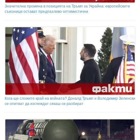
Значителна промяна в позицията на Тръмп за Украйна: европейските
съюзници остават предпазливо оптимистични
Кога ще сложите край на войната? Доналд Тръмп и Володимир Зеленски
се опитват да изглеждат сякаш се разбират