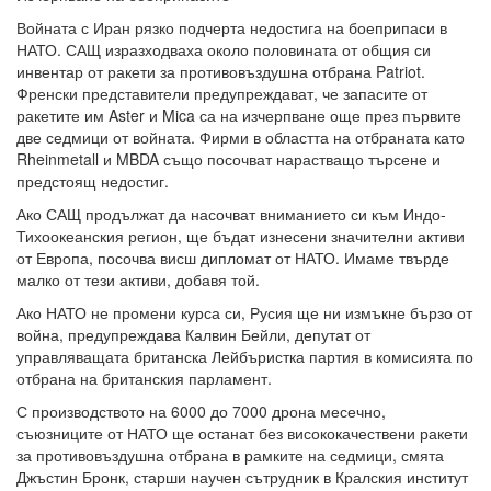
Войната с Иран рязко подчерта недостига на боеприпаси в
НАТО. САЩ изразходваха около половината от общия си
инвентар от ракети за противовъздушна отбрана Patriot.
Френски представители предупреждават, че запасите от
ракетите им Aster и Mica са на изчерпване още през първите
две седмици от войната. Фирми в областта на отбраната като
Rheinmetall и MBDA също посочват нарастващо търсене и
предстоящ недостиг.
Ако САЩ продължат да насочват вниманието си към Индо-
Тихоокеанския регион, ще бъдат изнесени значителни активи
от Европа, посочва висш дипломат от НАТО. Имаме твърде
малко от тези активи, добавя той.
Ако НАТО не промени курса си, Русия ще ни измъкне бързо от
война, предупреждава Калвин Бейли, депутат от
управляващата британска Лейбъристка партия в комисията по
отбрана на британския парламент.
С производството на 6000 до 7000 дрона месечно,
съюзниците от НАТО ще останат без висококачествени ракети
за противовъздушна отбрана в рамките на седмици, смята
Джъстин Бронк, старши научен сътрудник в Кралския институт