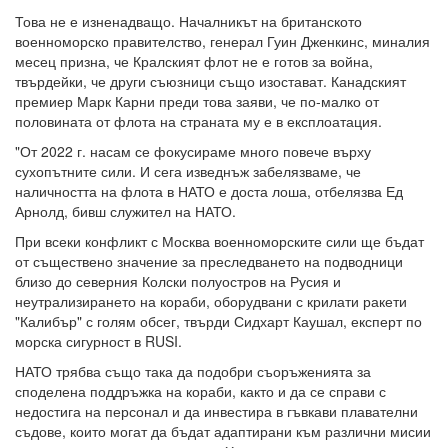
Това не е изненадващо. Началникът на британското
военноморско правителство, генерал Гуин Дженкинс, миналия
месец призна, че Кралският флот не е готов за война,
твърдейки, че други съюзници също изостават. Канадският
премиер Марк Карни преди това заяви, че по-малко от
половината от флота на страната му е в експлоатация.
"От 2022 г. насам се фокусираме много повече върху
сухопътните сили. И сега изведнъж забелязваме, че
наличността на флота в НАТО е доста лоша, отбелязва Ед
Арнолд, бивш служител на НАТО.
При всеки конфликт с Москва военноморските сили ще бъдат
от съществено значение за преследването на подводници
близо до северния Колски полуостров на Русия и
неутрализирането на кораби, оборудвани с крилати ракети
"Калибър" с голям обсег, твърди Сидхарт Каушал, експерт по
морска сигурност в RUSI.
НАТО трябва също така да подобри съоръженията за
споделена поддръжка на кораби, както и да се справи с
недостига на персонал и да инвестира в гъвкави плавателни
съдове, които могат да бъдат адаптирани към различни мисии