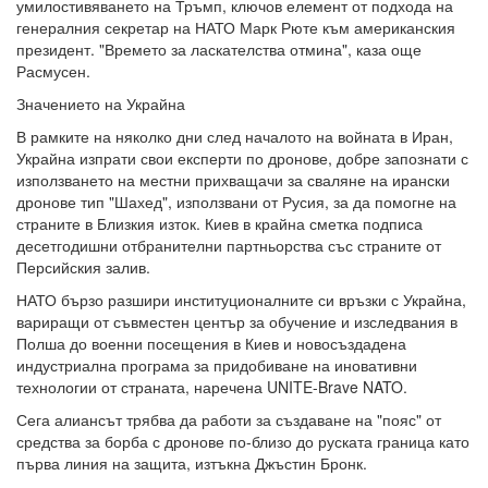
умилостивяването на Тръмп, ключов елемент от подхода на
генералния секретар на НАТО Марк Рюте към американския
президент. "Времето за ласкателства отмина", каза още
Расмусен.
Значението на Украйна
В рамките на няколко дни след началото на войната в Иран,
Украйна изпрати свои експерти по дронове, добре запознати с
използването на местни прихващачи за сваляне на ирански
дронове тип "Шахед", използвани от Русия, за да помогне на
страните в Близкия изток. Киев в крайна сметка подписа
десетгодишни отбранителни партньорства със страните от
Персийския залив.
НАТО бързо разшири институционалните си връзки с Украйна,
вариращи от съвместен център за обучение и изследвания в
Полша до военни посещения в Киев и новосъздадена
индустриална програма за придобиване на иновативни
технологии от страната, наречена UNITE-Brave NATO.
Сега алиансът трябва да работи за създаване на "пояс" от
средства за борба с дронове по-близо до руската граница като
първа линия на защита, изтъкна Джъстин Бронк.