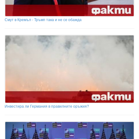
Смут в Кремъл - Тръмп така и не се обажда
Инвестира ли Германия в правилните оръжия?