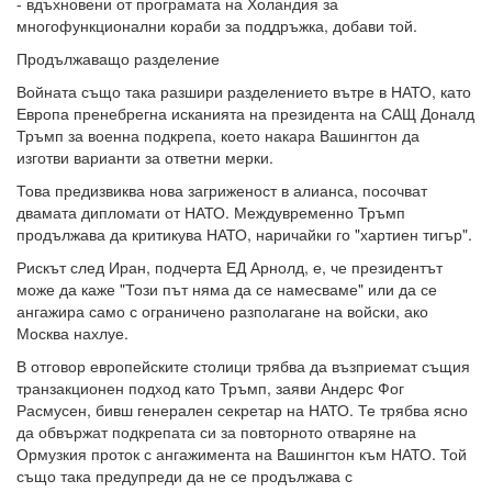
- вдъхновени от програмата на Холандия за
многофункционални кораби за поддръжка, добави той.
Продължаващо разделение
Войната също така разшири разделението вътре в НАТО, като
Европа пренебрегна исканията на президента на САЩ Доналд
Тръмп за военна подкрепа, което накара Вашингтон да
изготви варианти за ответни мерки.
Това предизвиква нова загриженост в алианса, посочват
двамата дипломати от НАТО. Междувременно Тръмп
продължава да критикува НАТО, наричайки го "хартиен тигър".
Рискът след Иран, подчерта ЕД Арнолд, е, че президентът
може да каже "Този ​​път няма да се намесваме" или да се
ангажира само с ограничено разполагане на войски, ако
Москва нахлуе.
В отговор европейските столици трябва да възприемат същия
транзакционен подход като Тръмп, заяви Андерс Фог
Расмусен, бивш генерален секретар на НАТО. Те трябва ясно
да обвържат подкрепата си за повторното отваряне на
Ормузкия проток с ангажимента на Вашингтон към НАТО. Той
също така предупреди да не се продължава с