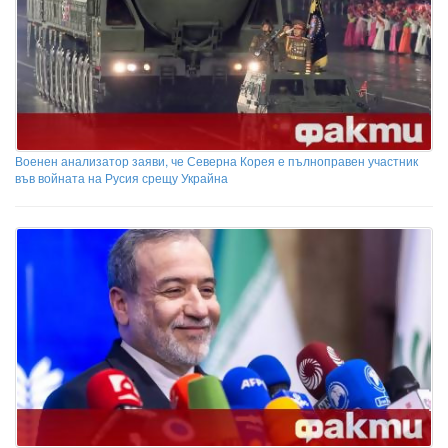
Военен анализатор заяви, че Северна Корея е пълноправен участник
във войната на Русия срещу Украйна