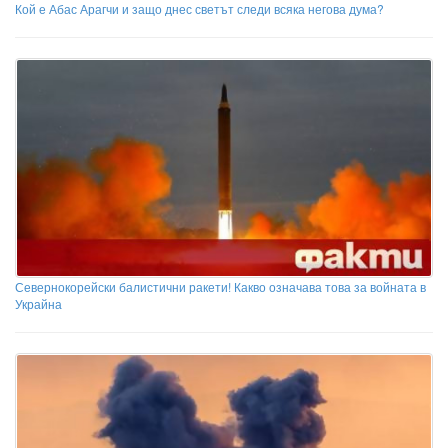
Кой е Абас Арагчи и защо днес светът следи всяка негова дума?
Севернокорейски балистични ракети! Какво означава това за войната в
Украйна