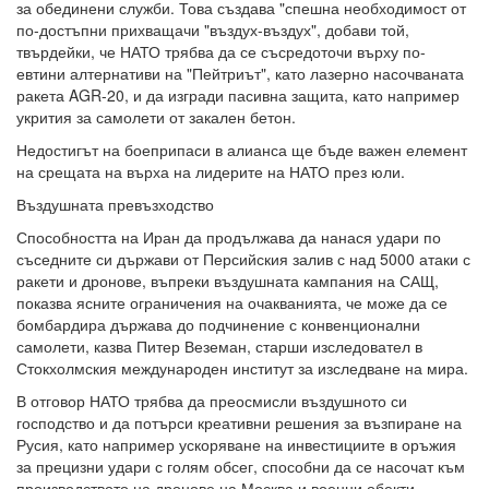
за обединени служби. Това създава "спешна необходимост от
по-достъпни прихващачи "въздух-въздух", добави той,
твърдейки, че НАТО трябва да се съсредоточи върху по-
евтини алтернативи на "Пейтриът", като лазерно насочваната
ракета AGR-20, и да изгради пасивна защита, като например
укрития за самолети от закален бетон.
Недостигът на боеприпаси в алианса ще бъде важен елемент
на срещата на върха на лидерите на НАТО през юли.
Въздушната превъзходство
Способността на Иран да продължава да нанася удари по
съседните си държави от Персийския залив с над 5000 атаки с
ракети и дронове, въпреки въздушната кампания на САЩ,
показва ясните ограничения на очакванията, че може да се
бомбардира държава до подчинение с конвенционални
самолети, казва Питер Веземан, старши изследовател в
Стокхолмския международен институт за изследване на мира.
В отговор НАТО трябва да преосмисли въздушното си
господство и да потърси креативни решения за възпиране на
Русия, като например ускоряване на инвестициите в оръжия
за прецизни удари с голям обсег, способни да се насочат към
производството на дронове на Москва и военни обекти