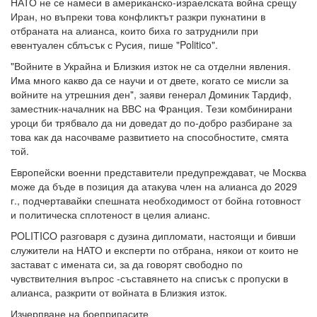
НАТО не се намеси в американско-израелската война срещу
Иран, но въпреки това конфликтът разкри пукнатини в
отбраната на алианса, които биха го затруднили при
евентуален сблъсък с Русия, пише "Politico".
"Войните в Украйна и Близкия изток не са отделни явления.
Има много какво да се научи и от двете, когато се мисли за
войните на утрешния ден", заяви генерал Доминик Тардиф,
заместник-началник на ВВС на Франция. Тези комбинирани
уроци би трябвало да ни доведат до по-добро разбиране за
това как да насочваме развитието на способностите, смята
той.
Европейски военни представители предупреждават, че Москва
може да бъде в позиция да атакува член на алианса до 2029
г., подчертавайки спешната необходимост от бойна готовност
и политическа сплотеност в целия алианс.
POLITICO разговаря с дузина дипломати, настоящи и бивши
служители на НАТО и експерти по отбрана, някои от които не
застават с имената си, за да говорят свободно по
чувствителния въпрос -съставянето на списък с пропуски в
алианса, разкрити от войната в Близкия изток.
Изчерпване на боеприпасите