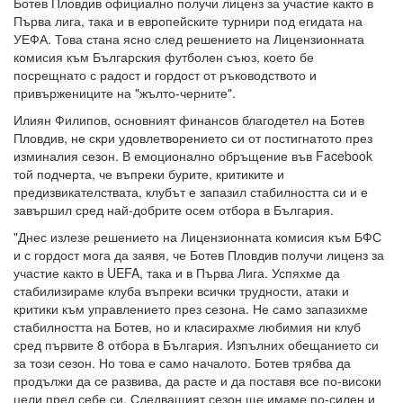
Ботев Пловдив официално получи лиценз за участие както в
Първа лига, така и в европейските турнири под егидата на
УЕФА. Това стана ясно след решението на Лицензионната
комисия към Българския футболен съюз, което бе
посрещнато с радост и гордост от ръководството и
привържениците на "жълто-черните".
Илиян Филипов, основният финансов благодетел на Ботев
Пловдив, не скри удовлетворението си от постигнатото през
изминалия сезон. В емоционално обръщение във Facebook
той подчерта, че въпреки бурите, критиките и
предизвикателствата, клубът е запазил стабилността си и е
завършил сред най-добрите осем отбора в България.
"Днес излезе решението на Лицензионната комисия към БФС
и с гордост мога да заявя, че Ботев Пловдив получи лиценз за
участие както в UEFA, така и в Първа Лига. Успяхме да
стабилизираме клуба въпреки всички трудности, атаки и
критики към управлението през сезона. Не само запазихме
стабилността на Ботев, но и класирахме любимия ни клуб
сред първите 8 отбора в България. Изпълних обещанието си
за този сезон. Но това е само началото. Ботев трябва да
продължи да се развива, да расте и да поставя все по-високи
цели пред себе си. Следващият сезон ще имаме по-силен и