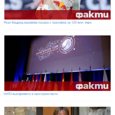
Реал Мадрид взривява пазара с траснфер за 120 млн. евро
НАТО във времето и пространството