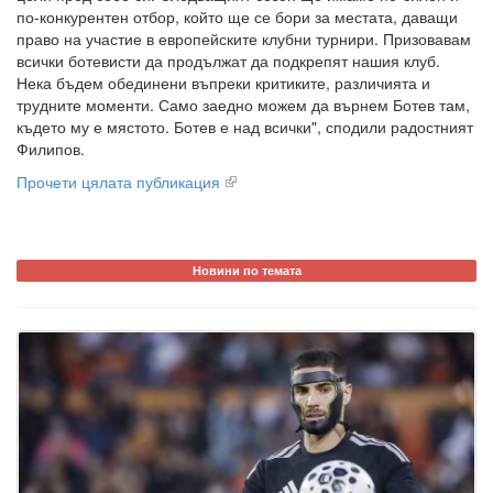
по-конкурентен отбор, който ще се бори за местата, даващи
право на участие в европейските клубни турнири. Призовавам
всички ботевисти да продължат да подкрепят нашия клуб.
Нека бъдем обединени въпреки критиките, различията и
трудните моменти. Само заедно можем да върнем Ботев там,
където му е мястото. Ботев е над всички", сподили радостният
Филипов.
Прочети цялата публикация
Новини по темата