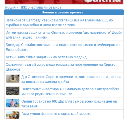
Турция и ПКК: очертава ли се мир?
Новини в реално времеss
Зеленски от Белград: Разбирам скептицизма на Вучич към ЕС, но
Украйна е във война и няма време за това
Интер наказа защитата на Ювентус и спечели "австралийското" Дерби
д'Италия (видео + снимки)
Божидар Саръбоюков заминава психически по-силен и амбициран за
Европейското
Астън Вила взима защитник на Атлетико Мадрид
Окръжният съд в Бургас гледа мярката за неотклонение на Христо
Широков
Д-р Стаменов: Спрете промените, които застрашават шанса
за инвитро на хиляди двойки
Пентагонът инвестира 400 милиона долара в австралийска
мина за редки земни елементи
Орлин Горанов на 69: Щастлив съм за всеки красив ден на
тази земя
Гала умили феновете с кадър край морето
Изненадваща раздяла: Ники Кънчев се раздели тихомълком