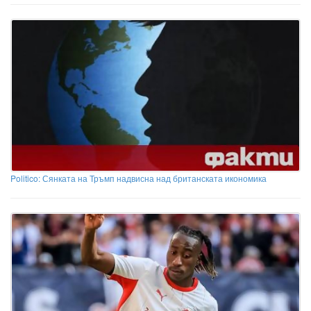
Politico: Сянката на Тръмп надвисна над британската икономика