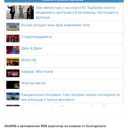
Зам.-министърът на спорта Ю. Тодорова посети
младежките центрове в Благоевград, Кюстендил и
Дупница
Вълци нападат коне край ковачевско село
Сладоледаджията
Джун & Джон
Motor city
Katseye: Wild hearts
Мъртва хватка
Емоционално сбогуване: Гаел Монфис изигра последния си
мач в Канада и трогна феновете
Андриан Краев и Апоел Тел Авив с нова победа в Европа
„Вие сте сърцето на този фестивал“: Кметът Баненски
благодари на хилядите гости на Банско Джаз
AlfaRSS е автоматичен RSS агрегатор на новини от българските