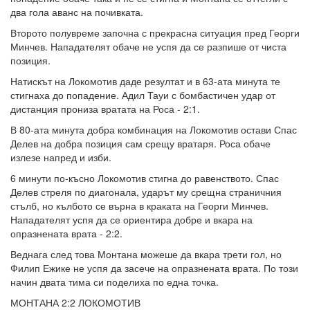
два гола аванс на почивката.
Второто полувреме започна с прекрасна ситуация пред Георги
Минчев. Нападателят обаче не успя да се разпише от чиста
позиция.
Натискът на Локомотив даде резултат и в 63-ата минута те
стигнаха до попадение. Адил Тауи с бомбастичен удар от
дистанция прониза вратата на Роса - 2:1.
В 80-ата минута добра комбинация на Локомотив остави Спас
Делев на добра позиция сам срещу вратаря. Роса обаче
излезе напред и изби.
6 минути по-късно Локомотив стигна до равенството. Спас
Делев стреля по диагонала, ударът му срещна страничния
стълб, но кълбото се върна в краката на Георги Минчев.
Нападателят успя да се ориентира добре и вкара на
опразнената врата - 2:2.
Веднага след това Монтана можеше да вкара трети гол, но
Филип Ежике не успя да засече на опразнената врата. По този
начин двата тима си поделиха по една точка.
МОНТАНА 2:2 ЛОКОМОТИВ