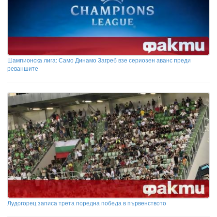
Шампионска лига: Само Динамо Загреб взе сериозен аванс преди
реваншите
Лудогорец записа трета поредна победа в първенството