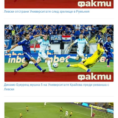
Левски отстрани Университатя след зрелище в Румъния
Динамо Букурещ мушна 5 на Университатя Крайова преди реванша с
Левски