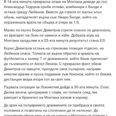
В 14-ата минута прекрасна атака на Монтана доведе до гол.
Александър Тодоров проби отляво, комбинира с Балде и
остана срещу Любенов. Вместо да стреля от малък ъгъл
обаче, нападателят върна към Умаро Балде, който на
опразнената врата не сбърка и откри за 1:0.
Малко по-късно Борис Димитров стреля опасно по диагонала,
но вратарят на Локо се намеси и изби. Добрата игра на
Монтана продължи и в 23-ата минута резултатът стана 2:0.
Борис Димитров остана на стрелкова позиция отдясно, но
Любенов спаси. Топката се върна обратно в краката на
футболиста с номер 7 от домакините, който беше притиснат
до тъчлинията от Ангел Лясков. С прекрасен финт обаче
Димитров се завъртя, преодоля своя съперник, направи
няколко крачки и пусна подаване към Коконов, който от близка
дистанция вкара втори гол за своя тим.
Първата ситуация за Локомотив дойде в 30-ата минута. Спас
Делев засече центриране с глава, но топката след лек
рикошет в бранител на Монтана излезе в корнер.
До края на полувремето домакините се прибраха в своята
половина и позволиха на столичани да ги натиснат. До
попадение обаче така и не се стигна и Монтана се оттегли с