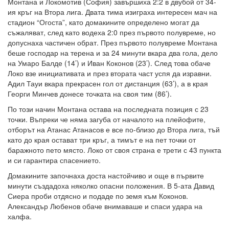
Монтана и Локомотив (София) завършиха 2:2 в двубой от 34-
ия кръг на Втора лига. Двата тима изиграха интересен мач на
стадион “Огоста”, като домакините определено могат да
съжаляват, след като водеха 2:0 през първото полувреме, но
допуснаха частичен обрат. През първото полувреме Монтана
беше господар на терена и за 24 минути вкара два гола, дело
на Умаро Балде (14’) и Иван Коконов (23’). След това обаче
Локо взе инициативата и през втората част успя да изравни.
Адил Тауи вкара прекрасен гол от дистанция (63’), а в края
Георги Минчев донесе точката на своя тим (86’).
По този начин Монтана остава на последната позиция с 23
точки. Въпреки че няма загуба от началото на плейофите,
отборът на Атанас Атанасов е все по-близо до Втора лига, тъй
като до края остават три кръг, а тимът е на пет точки от
баражното пето място. Локо от своя страна е трети с 43 пункта
и си гарантира спасението.
Домакините започнаха доста настойчиво и още в първите
минути създадоха няколко опасни положения. В 5-ата Давид
Сиера проби отдясно и подаде по земя към Коконов.
Александър Любенов обаче внимаваше и спаси удара на
халфа.