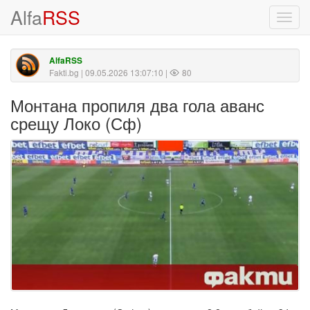
Alfa
RSS
Toggl
navig
AlfaRSS
Fakti.bg
| 09.05.2026 13:07:10 |
80
Монтана пропиля два гола аванс
срещу Локо (Сф)