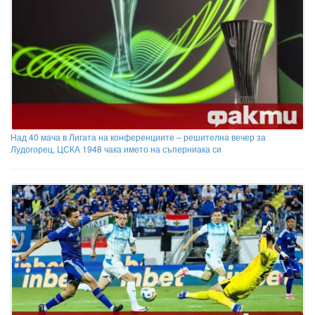
Над 40 мача в Лигата на конференциите – решителна вечер за
Лудогорец, ЦСКА 1948 чака името на съперниака си