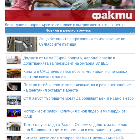
Левандовски вкара първите си голове в американското първенство
Новини в реално времеss
Защо бетонните заграждения са изключение по
българските пътища
Дядката от мема "Скрий болката, Харолд" поведе в
допитванията за президент на Унгария ВИДЕО
Кината в САЩ печелят все повече милиарди, но по-малко
зрители влизат в залите
Петима от обвинените за производство и разпространение
на фентанил остават в ареста
От 9 август търговците могат да обявяват цените само в евро
Исторически завой: Колумбия с нов лидер и милиарди от
САЩ
Тежък казус в съда в Разлог: Отложиха делото за насилие
над 5-годишното дете със синини и изгаряния от цигара
Китката, която спря Алкарас: Малкият механизъм с най-