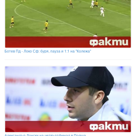
Ботев Пд - Локо Сф: буря, пауза и 1:1 на "Колежа"
Александър Донски на четвъртфинал в Полша