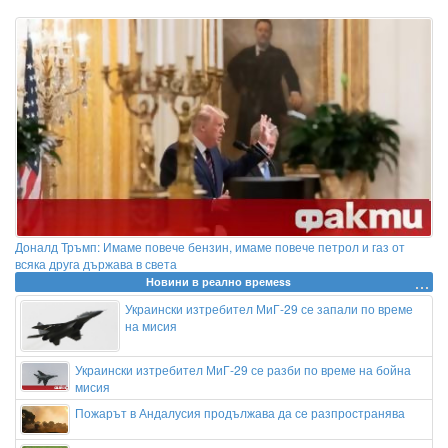
Доналд Тръмп: Имаме повече бензин, имаме повече петрол и газ от
всяка друга държава в света
Новини в реално времеss
Украински изтребител МиГ-29 се запали по време
на мисия
Украински изтребител МиГ-29 се разби по време на бойна
мисия
Пожарът в Андалусия продължава да се разпространява