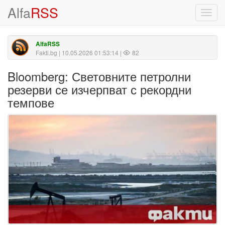
Alfa
RSS
Toggl
navig
AlfaRSS
Fakti.bg
| 10.05.2026 01:53:14 |
82
Bloomberg: Световните петролни
резерви се изчерпват с рекордни
темпове