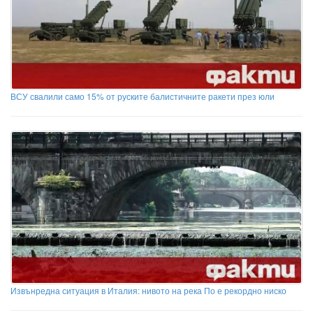
ВСУ свалили само 15% от руските балистичните ракети през юли
Извънредна ситуация в Италия: нивото на река По е рекордно ниско