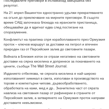
Последвалите преговори в Исламабад завършиха без
резултат.
На 21 април Вашингтон едностранно удължи прекратяването
на огъня до приключване на мирните преговори. В същото
време САЩ започнаха блокада на иранските пристанища,
обещавайки да я вдигнат едва след постигане на
споразумение.
Конфликтът на практика спря корабоплаването през Ормузкия
проток – ключов маршрут за доставки на петрол и втечнен
природен газ от Персийския залив до световните пазари.
Войната в Близкия изток се отрази негативно на световните
доставки на сярна киселина и допринесе за покачването на
цените, съобщи The Wall Street Journal.
Изданието отбелязва, че сярната киселина е най-широко
използваният химикал в света, използван в производството на
торове и компютърни чипове, дървообработването,
обработката на кажи, мед и др.. Значителна част от сярата
навлиза на световния пазар от рафинерии в страните от
Персийския залив, а затварянето на Ормузкия проток направи
доставките невъзможни.