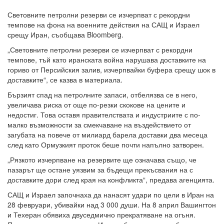
Световните петролни резерви се изчерпват с рекордни
темпове на фона на военните действия на САЩ и Израел
срещу Иран, съобщава Bloomberg.
„Световните петролни резерви се изчерпват с рекордни
темпове, тъй като иранската война нарушава доставките на
гориво от Персийския залив, изчерпвайки буфера срещу шок в
доставките“, се казва в материала.
Бързият спад на петролните запаси, отбелязва се в него,
увеличава риска от още по-резки скокове на цените и
недостиг. Това оставя правителствата и индустриите с по-
малко възможности за смекчаване на въздействието от
загубата на повече от милиард барела доставки два месеца
след като Ормузкият проток беше почти напълно затворен.
„Рязкото изчерпване на резервите ще означава също, че
пазарът ще остане уязвим за бъдещи прекъсвания на с
доставките дори след края на конфликта“, предава агенцията.
САЩ и Израел започнаха да нанасят удари по цели в Иран на
28 февруари, убивайки над 3 000 души. На 8 април Вашингтон
и Техеран обявиха двуседмично прекратяване на огъня.