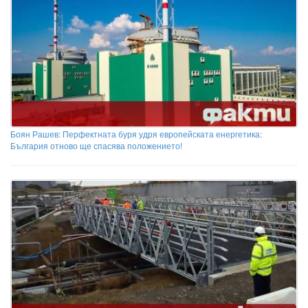
Боян Рашев: Перфектната буря удря европейската енергетика:
България отново ще спасява положението!