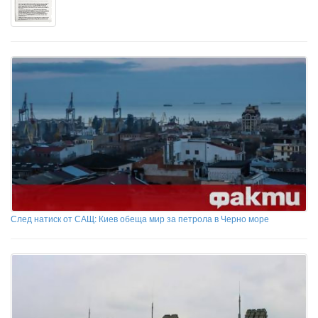
След натиск от САЩ: Киев обеща мир за петрола в Черно море