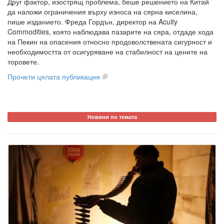
Друг фактор, изострящ проблема, беше решението на Китай
да наложи ограничения върху износа на сярна киселина,
пише изданието. Фреда Гордън, директор на Acuity
Commodities, която наблюдава пазарите на сяра, отдаде хода
на Пекин на опасения относно продоволствената сигурност и
необходимостта от осигуряване на стабилност на цените на
торовете.
Прочети цялата публикация
Новини по темата