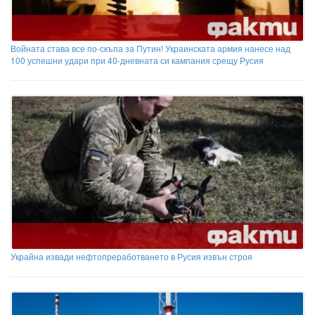
Войната става все по-скъпа за Путин! Украинската армия нанесе над
100 успешни удари при 40-дневната си кампания срещу Русия
Украйна извади нефтопреработването в Русия извън строя