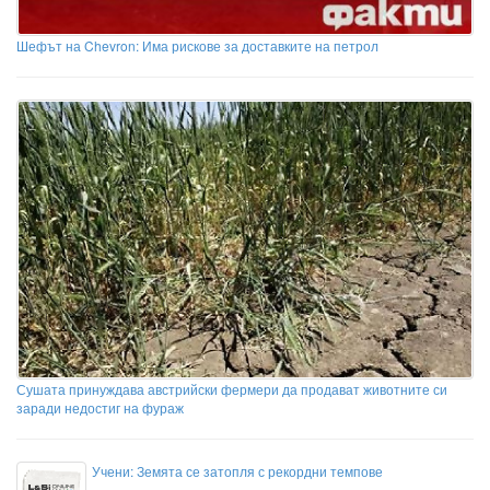
Шефът на Chevron: Има рискове за доставките на петрол
Сушата принуждава австрийски фермери да продават животните си
заради недостиг на фураж
Учени: Земята се затопля с рекордни темпове