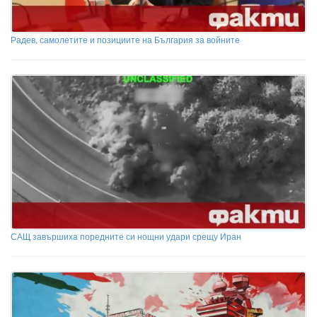
Радев, самолетите и позициите на България за войните
САЩ завършиха поредните си нощни удари срещу Иран