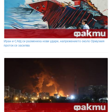
Иран и САЩ си размениха нови удари, напрежението около Ормузкия
проток се засилва