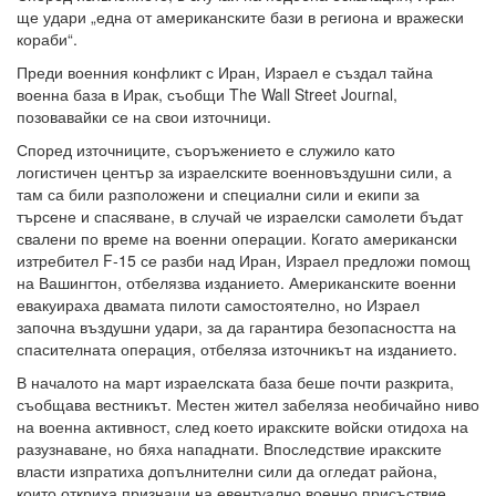
ще удари „една от американските бази в региона и вражески
кораби“.
Преди военния конфликт с Иран, Израел е създал тайна
военна база в Ирак, съобщи The Wall Street Journal,
позовавайки се на свои източници.
Според източниците, съоръжението е служило като
логистичен център за израелските военновъздушни сили, а
там са били разположени и специални сили и екипи за
търсене и спасяване, в случай че израелски самолети бъдат
свалени по време на военни операции. Когато американски
изтребител F-15 се разби над Иран, Израел предложи помощ
на Вашингтон, отбелязва изданието. Американските военни
евакуираха двамата пилоти самостоятелно, но Израел
започна въздушни удари, за да гарантира безопасността на
спасителната операция, отбеляза източникът на изданието.
В началото на март израелската база беше почти разкрита,
съобщава вестникът. Местен жител забеляза необичайно ниво
на военна активност, след което иракските войски отидоха на
разузнаване, но бяха нападнати. Впоследствие иракските
власти изпратиха допълнителни сили да огледат района,
които откриха признаци на евентуално военно присъствие