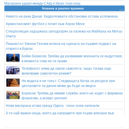
Масирани удари между САЩ и Иран тази нощ
Новини в реално времеss
Нивото на река Дунав: Хидроложката обстановка остава усложнена
Аржентинският футбол с почит към Хорхе Меси
Спецполицаи задържаха заподозрян за палежа на Майбаха на Митьо
Очите
Пианистът Евгени Генчев излиза на сцената на първия подкаст на
открито в Бургас
Бойко Борисов: Трябва да развиваме военната си индустрия,
в момента това не се прави
Телефонът няма да свали самолета: защо тогава още
включваме самолетен режим?
Не водата и не токът: Следващата битка за ресурси при
центровете за данни може да бъде за медта
Борисов: Трябва да имаме служби, които не ходят с фирмени
фланелки, а всяват респект
Нова масирана атака срещу Одеса - поне осем загинали
3-те най-важни неща, които да направите при първо влизане във
фитнеса