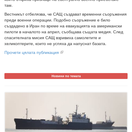
там.
Вестникът отбелязва, че САЩ създават временни съоръжения
преди военни операции. Подобно съоръжение е било
създадено в Иран по време на евакуацията на американски
пилоти в началото на април, съобщава същата медия. След
спасителната мисия САЩ взривиха самолетите и
хеликоптерите, които не успяха да напуснат базата.
Прочети цялата публикация
Новини по темата