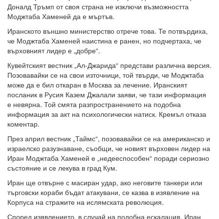
Доналд Тръмп от своя страна не изключи възможността
Моджтаба Хаменей да е мъртъв.
Иранското външно министерство отрече това. Те потвърдиха,
че Моджтаба Хаменей наистина е ранен, но подчертаха, че
върховният лидер е „добре“.
Кувейтският вестник „Ал-Джарида“ представи различна версия.
Позовавайки се на свои източници, той твърди, че Моджтаба
може да е бил откаран в Москва за лечение. Иранският
посланик в Русия Казем Джалали заяви, че тази информация
е невярна. Той смята разпространението на подобна
информация за акт на психологически натиск. Кремъл отказа
коментар.
През април вестник „Таймс“, позовавайки се на американско и
израелско разузнаване, съобщи, че новият върховен лидер на
Иран Моджтаба Хаменей е „недееспособен“ поради сериозно
състояние и се лекува в град Кум.
Иран ще отвърне с масиран удар, ако неговите танкери или
търговски кораби бъдат атакувани, се казва в изявление на
Корпуса на стражите на ислямската революция.
Според изявлението, в случай на подобна ескалация, Иран