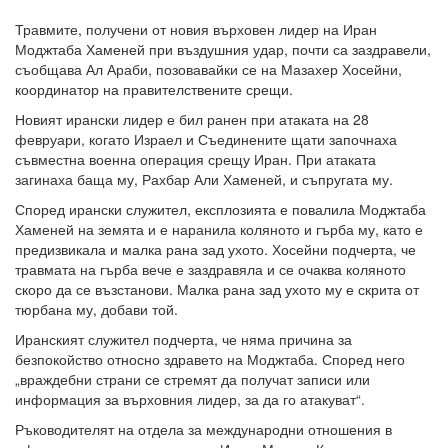
Травмите, получени от новия върховен лидер на Иран
Моджтаба Хаменей при въздушния удар, почти са заздравели,
съобщава Ал Араби, позовавайки се на Мазахер Хосейни,
координатор на правителствените срещи.
Новият ирански лидер е бил ранен при атаката на 28
февруари, когато Израел и Съединените щати започнаха
съвместна военна операция срещу Иран. При атаката
загинаха баща му, Рахбар Али Хаменей, и съпругата му.
Според ирански служител, експлозията е повалила Моджтаба
Хаменей на земята и е наранила коляното и гърба му, като е
предизвикала и малка рана зад ухото. Хосейни подчерта, че
травмата на гърба вече е заздравяла и се очаква коляното
скоро да се възстанови. Малка рана зад ухото му е скрита от
тюрбана му, добави той.
Иранският служител подчерта, че няма причина за
безпокойство относно здравето на Моджтаба. Според него
„враждебни страни се стремят да получат записи или
информация за върховния лидер, за да го атакуват“.
Ръководителят на отдела за международни отношения в