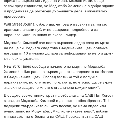
офиса на върховния лидер на Иран, Мохсен Коми, също
заяви пред изданието, че Моджтаба Хаменей е в добро здраве
и продължава да ръководи държавните дела, включително
преговорите.
Wall Street Journal отбелязва, че това е първият път, когато
иранските власти публично разкриват подробности за
нараняванията на новия върховен лидер.
Моджтаба Хаменей зае поста върховен лидер след смъртта
на баща си. Веднага след това Съединените щати обявиха
награда от 10 милиона долара за информация за него и други
ключови служители.
New York Times съобщи в началото на март, че Моджтаба
Хаменей е бил ранен в първия ден от нападението на Израел
и Съединените щати. Според вестника той е получил
наранявания, включително по краката, но е успял да се укрие
„на силно защитено място с ограничени комуникации“.
В същото време министърът на отбраната на САЩ Пит Хегсет
заяви, че Моджтаба Хаменей е „вероятно обезобразен“. Той
подкрепи твърдението си, като посочи, че няма видео или
аудио запис на Моджтаба. „Мисля, че знаете защо“, добави
министърът на отбраната на САЩ. Президентът на САЩ