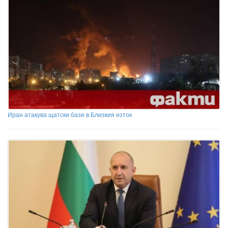
Иран атакува щатски бази в Близкия изток