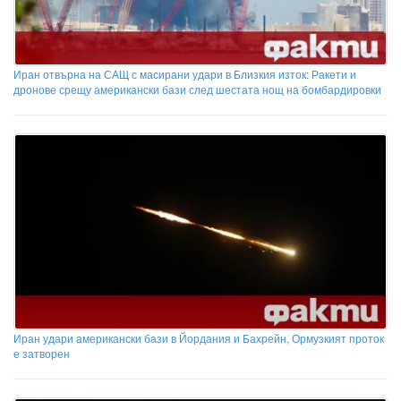
Иран отвърна на САЩ с масирани удари в Близкия изток: Ракети и
дронове срещу американски бази след шестата нощ на бомбардировки
Иран удари американски бази в Йордания и Бахрейн, Ормузкият проток
е затворен