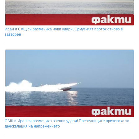
Иран и САЩ си размениха нови удари, Ормузкият проток отново е
затворен
САЩ и Иран си размениха военни удари! Посредниците призоваха за
деескалация на напрежението