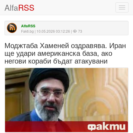
Alfa
RSS
Toggl
navig
AlfaRSS
Fakti.bg
| 10.05.2026 03:12:26 |
73
Моджтаба Хаменей оздравява. Иран
ще удари американска база, ако
негови кораби бъдат атакувани