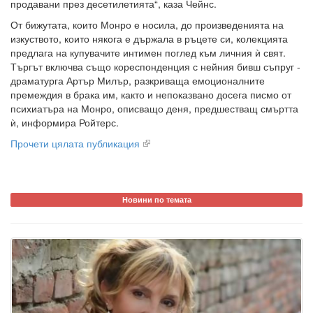
продавани през десетилетията“, каза Чейнс.
От бижутата, които Монро е носила, до произведенията на
изкуството, които някога е държала в ръцете си, колекцията
предлага на купувачите интимен поглед към личния ѝ свят.
Търгът включва също кореспонденция с нейния бивш съпруг -
драматурга Артър Милър, разкриваща емоционалните
премеждия в брака им, както и непоказвано досега писмо от
психиатъра на Монро, описващо деня, предшестващ смъртта
ѝ, информира Ройтерс.
Прочети цялата публикация
Новини по темата