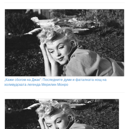
„Кажи сбогом на Джак“: Последните думи и фаталната нощ на
холивудската легенда Мерилин Монро