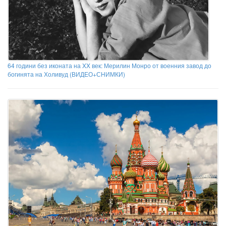
64 години без иконата на XX век: Мерилин Монро от военния завод до
богинята на Холивуд (ВИДЕО+СНИМКИ)