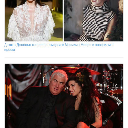
Дакота Джонсън се превъплъщава в Мерилин Монро в нов филмов
проект