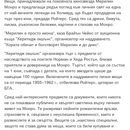
Вещи, принадлежали на покойната кинозвезда Мерилин
Монро и предлагащи рядък поглед към личния свят на една
от най-вечните легенди на Холивуд, ще бъдат продадени на
търг през юни, предаде Ройтерс. Сред тях са дрехи, бижута,
писма, ръкописни бележки, картини и стихове на Монро.
"Мерилин е просто икона“, каза Брайън Чейнс от аукционна
къща "Херитидж окшънс", организатор на наддаването.
"Хората обичат и боготворят Мерилин и до днес“.
"Херитидж окшънс" организира търг с предмети от
наследството на поетите Норман и Хеда Ростън, близки
приятели и довереници на Монро. Търгът, който ще се състои
на 1 юни, съвпада с датата, на която звездата щеше да
навърши 100 години. Включените в наддаването лични вещи
са от периода 1955–1962 г., отбелязва Ройтерс, цитиран от
БТА..
Сред най-интересните предмети са документи, които никога
не са показвани публично и хвърлят светлина върху личния
живот на Монро. Те разкриват нейните романтични връзки,
страховете ѝ, свързани с неуспешна бременност, както и
размислите ѝ за смъртта. Вещите са „наистина специални,
защото не става дума за неща, които са били купувани и