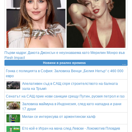
Първи кадри: Дакота Джонсън е неузнаваема като Мерилин Монро във
Flesh Impact
Новини в реално времеss
Гонка с полицията в София: Заловиха Венци „Белия Негър“ с 460 000
евро
Апелативен съд в САЩ спря строителството на балната
зала на Тръмп
Сенатът на САЩ прие нови санкции срещу Путин, руския петрол и газ
Заловиха маймуна в Индонезия, след като нападна и рани
17 души
Милан се интересува от аржентински халф
Ето кой е Играч на мача след Левски - Локомотив Пловдив