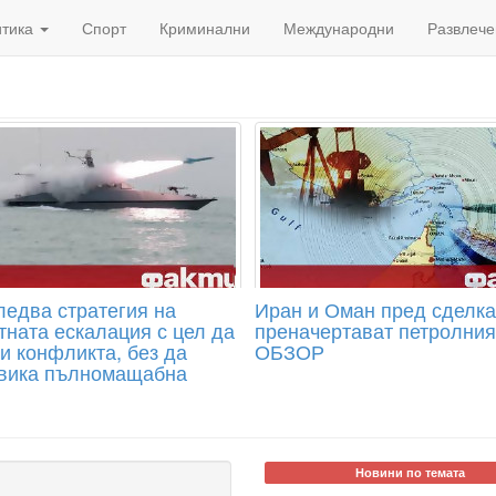
итика
Спорт
Криминални
Международни
Развлече
ледва стратегия на
Иран и Оман пред сделка
тната ескалация с цел да
преначертават петролния
и конфликта, без да
ОБЗОР
вика пълномащабна
Новини по темата