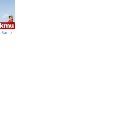
 Бих го