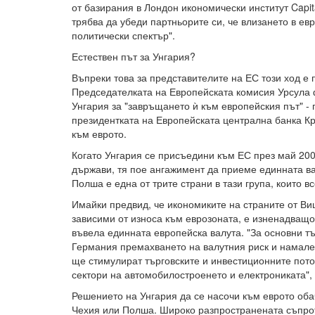
от базирания в Лондон икономически институт Capit
трябва да убеди партньорите си, че влизането в ев
политически спектър".
Естествен път за Унгария?
Въпреки това за представителите на ЕС този ход е
Председателката на Европейската комисия Урсула
Унгария за "завръщането ѝ към европейския път" - 
президентката на Европейската централна банка Кр
към еврото.
Когато Унгария се присъедини към ЕС през май 200
държави, тя пое ангажимент да приеме единната ва
Полша е една от трите страни в тази група, които в
Имайки предвид, че икономиките на страните от Ви
зависими от износа към еврозоната, е изненадващо
въвела единната европейска валута. "За основни тъ
Германия премахването на валутния риск и намале
ще стимулират търговските и инвестиционните пот
сектори на автомобилостроенето и електрониката",
Решението на Унгария да се насочи към еврото оба
Чехия или Полша. Широко разпространената съпро