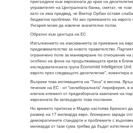
присъедини към еврозоната до края на десетилетие
управителят на Централната банка, смятат, че този
като се има предвид, че Виктор Орбан оставя слаб
бюджетни проблеми. Но ако приемането на еврото
Унгария може да извлече значителни ползи.
Обратно към центъра на ЕС
Изпълнението на изискванията за приемане на евр
предизвикателство за новото правителство. Партия
ограничено поле за маневриране по отношение на 
особено на фона на продължаващата криза в Близки
изследователската група Economist Intelligence Uni
еврото през следващото десетилетие", коментира е
Въпреки това мотивацията на "Тиса" е висока. Връ
течение на ЕС - от "нелибералната" периферия, в к
ключов елемент от предизборната кампания на па
еврозоната би затвърдило това послание.
Но времето притиска и Мадяр настоява Брюксел д
размер на 17 милиарда евро, блокирано заради от
демократичните стандарти и проблемите с върховен
милиарда от тази сума трябва да бъдат изтеглени п