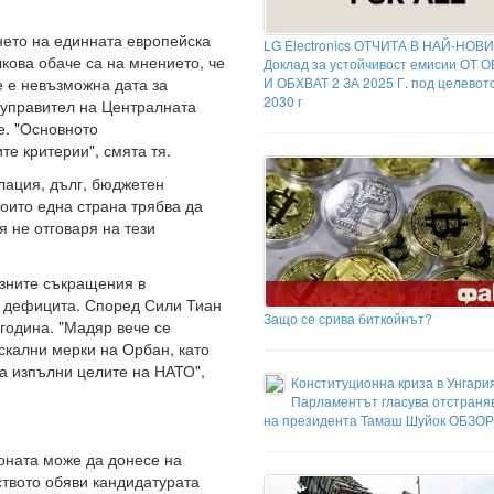
нето на единната европейска
LG Electronics ОТЧИТА В НАЙ-НОВ
лкова обаче са на мнението, че
Доклад за устойчивост емисии ОТ 
не е невъзможна дата за
И ОБХВАТ 2 ЗА 2025 Г. под целевото
2030 г
дуправител на Централната
е. "Основното
е критерии", смята тя.
лация, дълг, бюджетен
които една страна трябва да
 не отговаря на тези
зните съкращения в
а дефицита. Според Сили Тиан
Защо се срива биткойнът?
година. "Мадяр вече се
скални мерки на Орбан, като
а изпълни целите на НАТО",
Конституционна криза в Унгария
Парламентът гласува отстраня
на президента Тамаш Шуйок ОБЗОР
оната може да донесе на
твото обяви кандидатурата