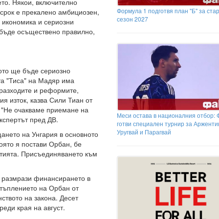
то. Някои, включително
Формула 1 подготвя план "Б" за ста
 срок е прекалено амбициозен,
сезон 2027
а икономика и сериозни
 бъде осъществено правилно,
ото ще бъде сериозно
та "Тиса" на Мадяр има
разходите и реформите,
я изток, казва Сили Тиан от
t. "Не очакваме приемане на
Меси остава в националния отбор:
кспертът пред ДВ.
готви специален турнир за Арженти
Уругвай и Парагвай
щането на Унгария в основното
оято я постави Орбан, бе
ртията. Присъединяването към
а размрази финансирането в
стъплението на Орбан от
ството на закона. Десет
реди края на август.