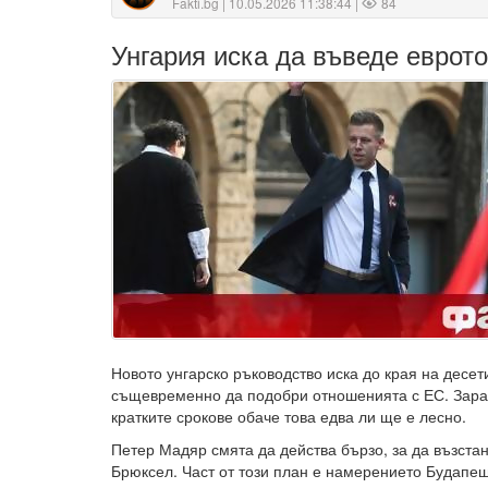
Fakti.bg
| 10.05.2026 11:38:44 |
84
Унгария иска да въведе еврото
Новото унгарско ръководство иска до края на десет
същевременно да подобри отношенията с ЕС. Зара
кратките срокове обаче това едва ли ще е лесно.
Петер Мадяр смята да действа бързо, за да възста
Брюксел. Част от този план е намерението Будапещ