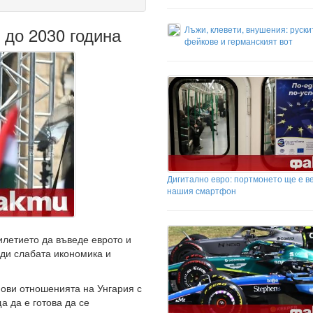
 до 2030 година
Лъжи, клевети, внушения: руски
фейкове и германският вот
Дигитално евро: портмонето ще е ве
нашия смартфон
илетието да въведе еврото и
ди слабата икономика и
нови отношенията на Унгария с
а да е готова да се