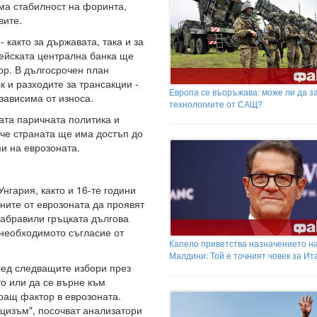
ма стабилност на форинта,
вите.
 както за държавата, така и за
пейската централна банка ще
ор. В дългосрочен план
 и разходите за трансакции -
Европа се въоръжава: може ли да з
зависима от износа.
технологиите от САЩ?
ата паричната политика и
аче страната ще има достъп до
и на еврозоната.
гария, както и 16-те години
ните от еврозоната да проявят
забравили гръцката дългова
 необходимото съгласие от
Капело приветства назначението н
Малдини: Той е точният човек за Ит
лед следващите избори през
то или да се върне към
ращ фактор в еврозоната.
цизъм", посочват анализатори