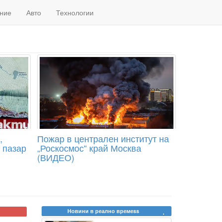
ние
Авто
Технологии
,
Пожар в централен институт на
 пазар
„Роскосмос“ край Москва
(ВИДЕО)
Новини в реално времеss