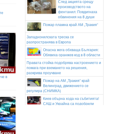
След акцията срещу
производството на
фентанил: Повдигнаха
те
обвинения на 8 души
Пожар пламна край АМ „Тракия“
Западнонилската треска се
разпространява в Европа
Опасна жега обхваща България:
Обявиха оранжев код в 8 области
Правата стойка подобрява настроението и
помага при вземането на решения,
разкрива проучване
че в
Пожар на АМ „Тракия“ край
Велинград, движението се
регулира (СНИМКА)
Киев обърна хода на събитията!
САЩ и Украйна са подобрили
значително отношенията си в
разузнаването
Нивото на Дунав при Русе падна
до рекордно ниските минус 101
сантиметра