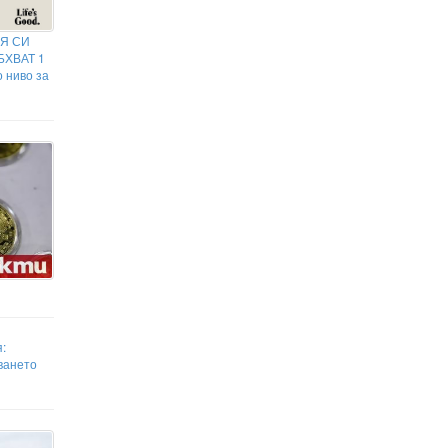
ИЯ СИ
ОБХВАТ 1
 ниво за
:
ването