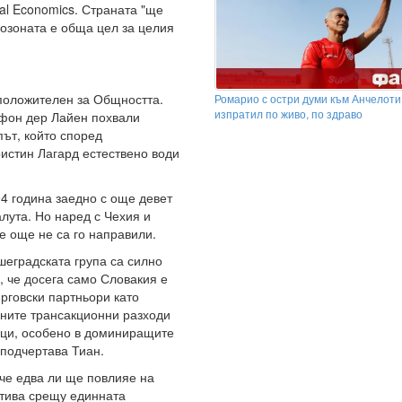
al Economics. Страната "ще
розоната е обща цел за целия
 положителен за Общността.
Ромарио с остри думи към Анчелоти:
изпратил по живо, по здраво
 фон дер Лайен похвали
път, който според
истин Лагард естествено води
4 година заедно с още девет
лута. Но наред с Чехия и
се още не са го направили.
шеградската група са силно
, че досега само Словакия е
рговски партньори като
ните трансакционни разходи
оци, особено в доминиращите
 подчертава Тиан.
че едва ли ще повлияе на
тива срещу единната