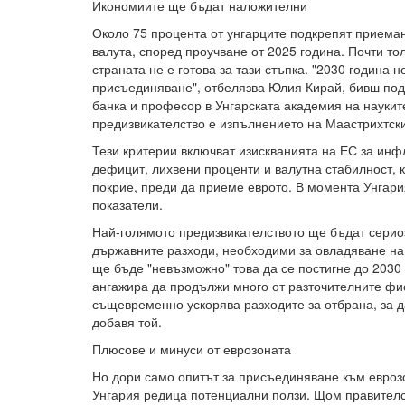
Икономиите ще бъдат наложителни
Около 75 процента от унгарците подкрепят приема
валута, според проучване от 2025 година. Почти то
страната не е готова за тази стъпка. "2030 година 
присъединяване", отбелязва Юлия Кирай, бивш по
банка и професор в Унгарската академия на наукит
предизвикателство е изпълнението на Маастрихтскит
Тези критерии включват изискванията на ЕС за инф
дефицит, лихвени проценти и валутна стабилност, 
покрие, преди да приеме еврото. В момента Унгария
показатели.
Най-голямото предизвикателството ще бъдат серио
държавните разходи, необходими за овладяване н
ще бъде "невъзможно" това да се постигне до 2030 
ангажира да продължи много от разточителните фи
същевременно ускорява разходите за отбрана, за д
добавя той.
Плюсове и минуси от еврозоната
Но дори само опитът за присъединяване към евроз
Унгария редица потенциални ползи. Щом правителс