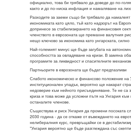
официално, това би трябвало да доведе до по-голя
както и до по-ниска инфлация и намаляване на лих
Разходите за заеми също би трябвало да намалеят -
икономиката като цяло, тъй като надзорът на Евро
допринесе за стабилизирането на финансовия сект
членството в еврозоната ще премахне валутния риск
нещо ключово за икономика като унгарската, силно 
Най-големият минус ще бъде загубата на автономн
способността за овладяване на кризи. В замяна об
програмите за ликвидност и спасителните механизм
Партньорите в еврозоната ще бъдат предпазливи
Слабото икономическо и финансово положение на Ун
институционален упадък, вероятно ще накарат стра
недоверие към нейното присъединяване. Те не са 
криза и това може да усложни пътя на Унгария към
останалите членове.
Съществува и риск Унгария да промени посоката с
2030 година - да се откаже от въвеждането на евро
нелибералния курс, превръщайки се в дестабилизи
"Унгария вероятно ще бъде разглеждана със скепти