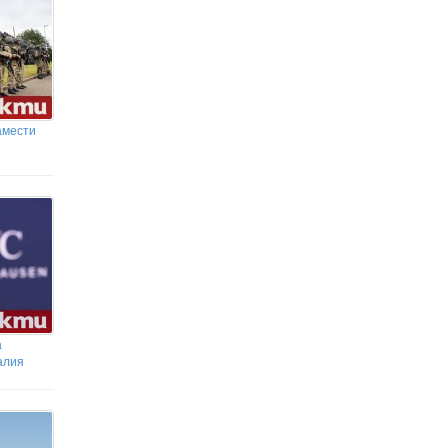
амести
а
алия