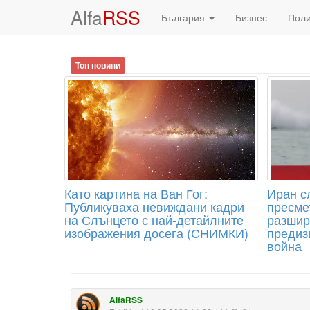
Alfa
RSS
България
Бизнес
Пол
Топ новини
Като картина на Ван Гог:
Иран с
Публикуваха невиждани кадри
пресме
на Слънцето с най-детайлните
разшир
изображения досега (СНИМКИ)
предиз
война
AlfaRSS