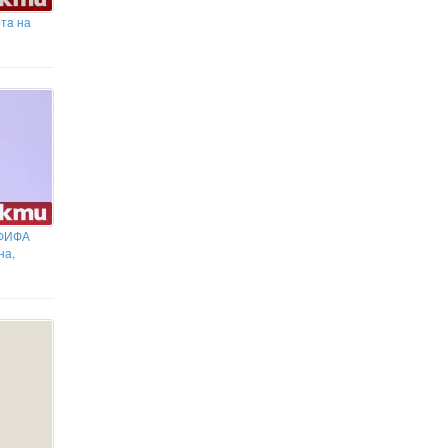
"Обикновен антисемитизъм": скандалът в
ртa на
Банско
НЕВЕРОЯТНО! В Германия
свирят една и съща мелодия вече
25 години… и няма да спрат до 2640
година
 ФИФА
на,