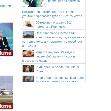
произнесе за времето
империя
Нов странен рекорд: жегата в Париж
удължи Айфеловата кула с 10 сантиметра
55-годишен е карал с 2.21
промила в Пернишко!
Opel Grandland Electric AWD:
електрическа мощ, задвижване на
четирите колела и теглителна способност
до 1350 кг
Рецепта на деня: Разядка с
червен боб, печени чушки и
те
фъстъчено масло
„Ахинора“ на Аполония 2026 в
Созопол
Енергийният министър: България
с рекорден износ на ток, АЕЦ
"Козлодуй" работи нормално въпреки
ниския Дунав
ДБ настоява за създаването на
агенция за кибер сигурност
Meta с нова глоба от 567 млн.$ по