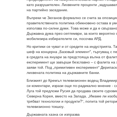
като разрушителен. Лихвените проценти „задушават
на партийно заседание.
Въпреки че Зюганов формално се счита за опозицио
правителствената политика обикновено остава в ум
използва по-силни думи. Това може и да е свързан
Държавна дума през септември, за които вероятно о
мобилизира избирателите си, посочва АРД.
Но критики се чуват и от средите на индустрията. 
шеф на концерна „Базовый элемент", търгуващ с п
в средата на януари за предстояща вълна от фали
експеримент ще завърши безславно – с фалита на 
заяви той. Под „примитивен експеримент“ Дерипас
лихвената политика на държавните банки.
Близкият до Кремъл телевизионен водещ Владимир 
си коментари, изрази още по-радикално мнение - сл
Луга той предложи Русия да продава своите сурови
Северна Корея, вместо на Запада. „Имаме ли изобщ
трябват технологии и продукти?“, попита той ретор
телевизионно токшоу.
Държавната хазна се изпразва