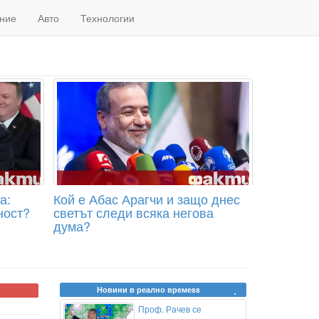
ние
Авто
Технологии
а:
Кой е Абас Арагчи и защо днес
ност?
светът следи всяка негова
дума?
Новини в реално времеss
Проф. Рачев се