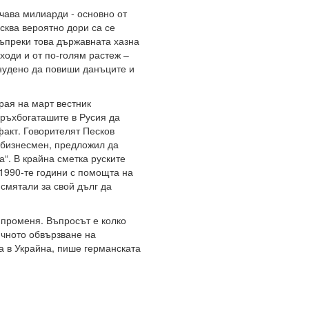
учава милиарди - основно от
сква вероятно дори са се
Въпреки това държавната хазна
ходи и от по-голям растеж –
инудено да повиши данъците и
рая на март вестник
ръхбогаташите в Русия да
факт. Говорителят Песков
н бизнесмен, предложил да
“. В крайна сметка руските
1990-те години с помощта на
 смятали за свой дълг да
 променя. Въпросът е колко
чното обвързване на
 в Украйна, пише германската