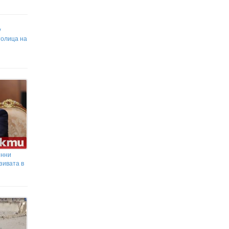
y
толица на
енни
зивата в