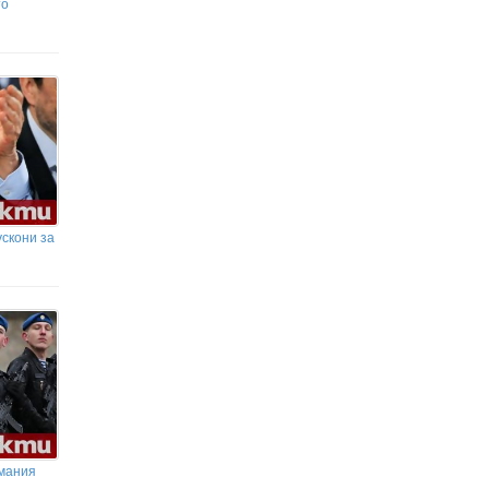
делото за безопасността на
то
децата
Огромно количество марихуана е
открито при спецакция на
полицията в Старозагорско
ускони за
рмания