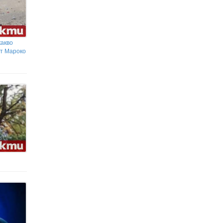
какво
от Мароко