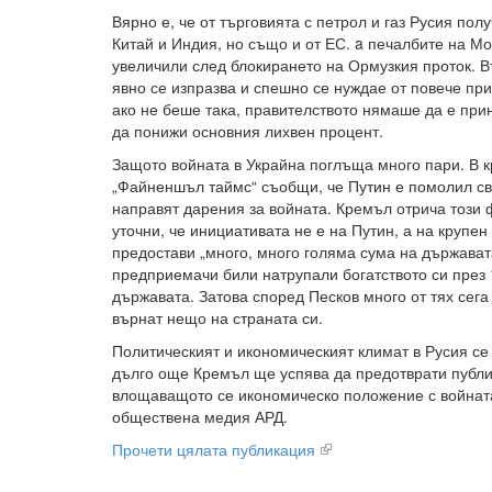
Вярно е, че от търговията с петрол и газ Русия пол
Китай и Индия, но също и от ЕС. a печалбите на Мо
увеличили след блокирането на Ормузкия проток. 
явно се изпразва и спешно се нуждае от повече при
ако не беше така, правителството нямаше да е пр
да понижи основния лихвен процент.
Защото войната в Украйна поглъща много пари. В к
„Файненшъл таймс“ съобщи, че Путин е помолил св
направят дарения за войната. Кремъл отрича този 
уточни, че инициативата не е на Путин, а на крупе
предостави „много, много голяма сума на държавата
предприемачи били натрупали богатството си през 
държавата. Затова според Песков много от тях сега
върнат нещо на страната си.
Политическият и икономическият климат в Русия се
дълго още Кремъл ще успява да предотврати публи
влощаващото се икономическо положение с войната
обществена медия АРД.
Прочети цялата публикация