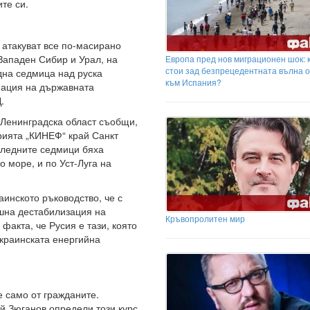
те си.
 атакуват все по-масирано
 Западен Сибир и Урал, на
Европа пред нов миграционен шок: 
стои зад безпрецедентната вълна 
дна седмица над руска
към Испания?
мация на държавната
.
а Ленинградска област съобщи,
рията „КИНЕФ“ край Санкт
оследните седмици бяха
 море, и по Уст-Луга на
инското ръководство, че с
ъшна дестабилизация на
Кръвопролитен мир
факта, че Русия е тази, която
украинската енергийна
е само от гражданите.
й Зюганов определи този курс