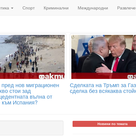
итика
Спорт
Криминални
Международни
Развлече
 пред нов миграционен
Сделката на Тръмп за Газ
кво стои зад
сделка без всякаква стой
цедентната вълна от
 към Испания?
Новини по темата