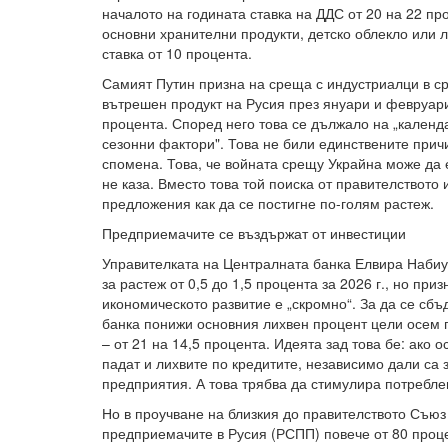
началото на годината ставка на ДДС от 20 на 22 про
основни хранителни продукти, детско облекло или 
ставка от 10 процента.
Самият Путин призна на среща с индустриалци в ср
вътрешен продукт на Русия през януари и февруари
процента. Според него това се дължало на „календ
сезонни фактори". Това не били единствените причи
спомена. Това, че войната срещу Украйна може да 
не каза. Вместо това той поиска от правителството
предложения как да се постигне по-голям растеж.
Предприемачите се въздържат от инвестиции
Управителката на Централната банка Елвира Набиу
за растеж от 0,5 до 1,5 процента за 2026 г., но при
икономическото развитие е „скромно“. За да се сбъ
банка понижи основния лихвен процент цели осем п
– от 21 на 14,5 процента. Идеята зад това бе: ако 
падат и лихвите по кредитите, независимо дали са 
предприятия. А това трябва да стимулира потребле
Но в проучване на близкия до правителството Съюз
предприемачите в Русия (РСПП) повече от 80 проц