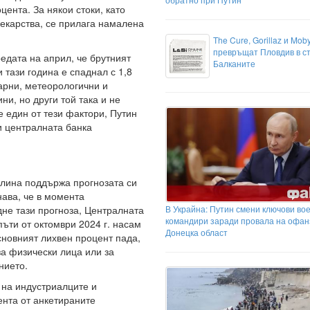
цента. За някои стоки, като
лекарства, се прилага намалена
The Cure, Gorillaz и Mob
превръщат Пловдив в с
едата на април, че брутният
Балканите
 тази година е спаднал с 1,8
арни, метеорологични и
ни, но други той така и не
е един от тези фактори, Путин
 и централната банка
лина поддържа прогнозата си
знава, че в момента
В Украйна: Путин смени ключови во
дне тази прогноза, Централната
командири заради провала на офан
ъти от октомври 2024 г. насам
Донецка област
основният лихвен процент пада,
за физически лица или за
нието.
 на индустриалците и
ента от анкетираните