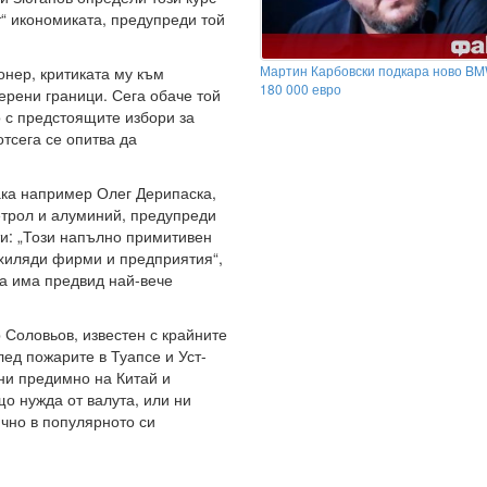
“ икономиката, предупреди той
Мартин Карбовски подкара ново BM
нер, критиката му към
180 000 евро
ерени граници. Сега обаче той
о с предстоящите избори за
тсега се опитва да
Така например Олег Дерипаска,
етрол и алуминий, предупреди
ти: „Този напълно примитивен
хиляди фирми и предприятия“,
ка има предвид най-вече
Соловьов, известен с крайните
ед пожарите в Туапсе и Уст-
ни предимно на Китай и
о нужда от валута, или ни
ично в популярното си