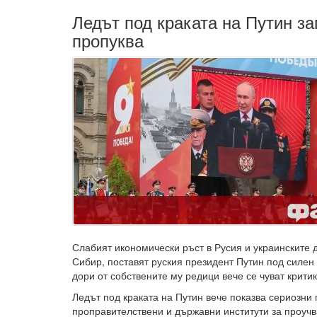
Ледът под краката на Путин за
пропуква
Слабият икономически ръст в Русия и украинските д
Сибир, поставят руския президент Путин под силен 
дори от собствените му редици вече се чуват критик
Ледът под краката на Путин вече показва сериозни 
проправителствени и държавни институти за проуч