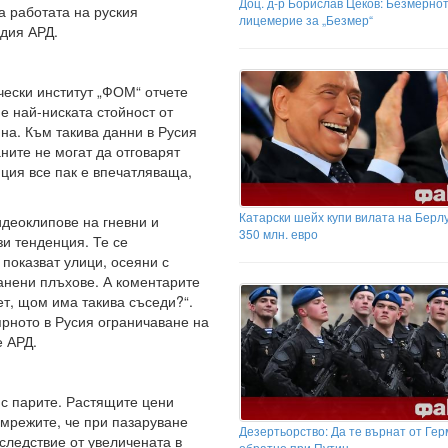
Доц. д-р Борислав Цеков: Безмерно
а работата на руския
лицемерие за „Безмер“
дия АРД.
чески институт „ФОМ“ отчете
е най-ниската стойност от
а. Към такива данни в Русия
аните не могат да отговарят
ция все пак е впечатляваща,
Катарски шейх купи вилата на Берл
деоклипове на гневни и
350 млн. евро
зи тенденция. Те се
показват улици, осеяни с
ранени плъхове. А коментарите
ет, щом има такива съседи?“.
ярното в Русия ограничаване на
е АРД.
 с парите. Растящите цени
 мрежите, че при пазаруване
Дезертьорство: Да те върнат от Ге
 следствие от увеличената в
обратно при Путин