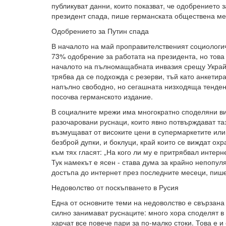
публикуват данни, които показват, че одобрението з
президент спада, пише германската обществена ме
Одобрението за Путин спада
В началото на май проправителственият социологи
73% одобрение за работата на президента, но това 
началото на пълномащабната инвазия срещу Украйн
трябва да се подхожда с резерви, тъй като анкетир
напълно свободно, но сегашната низходяща тенден
посочва германското издание.
В социалните мрежи има многократно споделяни ви
разочаровани руснаци, които явно потвърждават та
възмущават от високите цени в супермаркетите или 
безброй дупки, и боклуци, край които се виждат ох
към тях гласят: „На кого ли му е притрябвал интерн
Тук намекът е ясен - става дума за крайно непопул
достъпа до интернет през последните месеци, пиш
Недоволство от поскъпването в Русия
Една от основните теми на недоволство е свързана
силно занимават руснаците: много хора споделят в
харчат все повече пари за по-малко стоки. Това е и