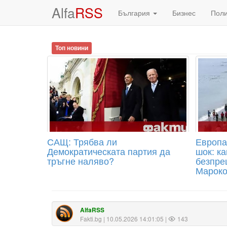
Alfa
RSS
България
Бизнес
Пол
Топ новини
САЩ: Трябва ли
Европа
Демократическата партия да
шок: ка
тръгне наляво?
безпре
Мароко
AlfaRSS
Fakti.bg
| 10.05.2026 14:01:05 |
143