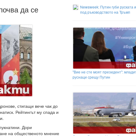
почва да се
Newsweek: Путин губи руската 
под ръководството на Тръмп
"Вие не сте моят президент": млади
руснаци срещу Путин
ронове, стигащи вече чак до
натиск. Рейтингът му спада и
и.
пукнатини. Дори
ване на общественото мнение