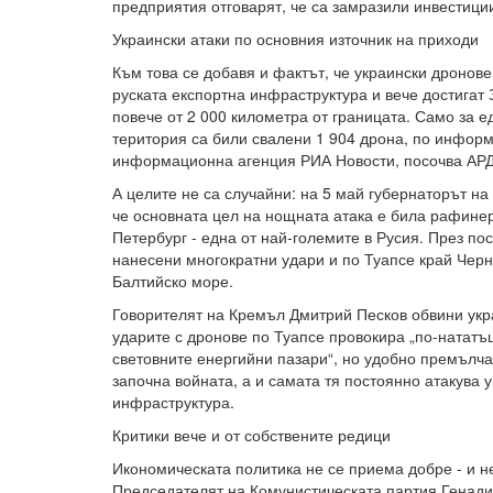
предприятия отговарят, че са замразили инвестиции
Украински атаки по основния източник на приходи
Към това се добавя и фактът, че украински дронове
руската експортна инфраструктура и вече достигат
повече от 2 000 километра от границата. Само за е
територия са били свалени 1 904 дрона, по инфор
информационна агенция РИА Новости, посочва АРД
А целите не са случайни: на 5 май губернаторът н
че основната цел на нощната атака е била рафине
Петербург - една от най-големите в Русия. През п
нанесени многократни удари и по Туапсе край Черно
Балтийско море.
Говорителят на Кремъл Дмитрий Песков обвини укра
ударите с дронове по Туапсе провокира „по-натат
световните енергийни пазари“, но удобно премълча 
започна войната, а и самата тя постоянно атакува 
инфраструктура.
Критики вече и от собствените редици
Икономическата политика не се приема добре - и н
Председателят на Комунистическата партия Генади