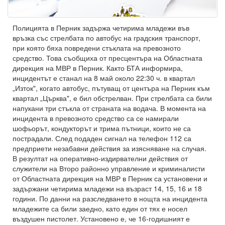
Полицията в Перник задържа четирима младежи във
връзка със стрелбата по автобус на градския транспорт,
при която бяха повредени стъклата на превозното
средство. Това съобщиха от пресцентъра на Областната
дирекция на МВР в Перник. Както БТА информира,
инцидентът е станал на 8 май около 22:30 ч. в квартал
„Изток", когато автобус, пътуващ от центъра на Перник към
квартал „Църква", е бил обстрелван. При стрелбата са били
напукани три стъкла от страната на водача. В момента на
инцидента в превозното средство са се намирали
шофьорът, кондукторът и трима пътници, които не са
пострадали. След подаден сигнал на телефон 112 са
предприети незабавни действия за изясняване на случая.
В резултат на оперативно-издирвателни действия от
служители на Второ районно управление и криминалисти
от Областната дирекция на МВР в Перник са установени и
задържани четирима младежи на възраст 14, 15, 16 и 18
години. По данни на разследването в нощта на инцидента
младежите са били заедно, като един от тях е носел
въздушен пистолет. Установено е, че 16-годишният е