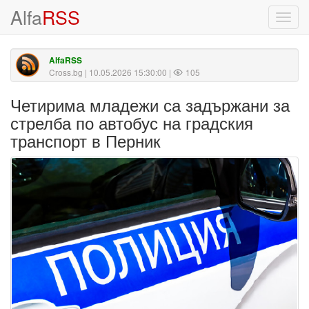
Alfa
RSS
Toggl
navig
AlfaRSS
Cross.bg
| 10.05.2026 15:30:00 |
105
Четирима младежи са задържани за
стрелба по автобус на градския
транспорт в Перник