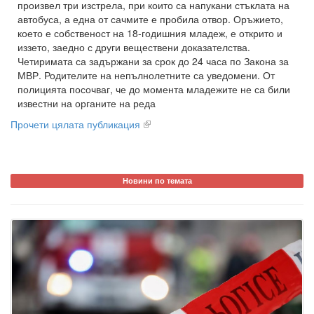
произвел три изстрела, при които са напукани стъклата на
автобуса, а една от сачмите е пробила отвор. Оръжието,
което е собственост на 18-годишния младеж, е открито и
иззето, заедно с други веществени доказателства.
Четиримата са задържани за срок до 24 часа по Закона за
МВР. Родителите на непълнолетните са уведомени. От
полицията посочваг, че до момента младежите не са били
известни на органите на реда
Прочети цялата публикация
Новини по темата