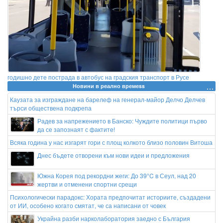
годишно дете пострада в автобус на градския транспорт в Русе
Новини в реално времеss
Каузата за изграждане на барелеф на генерал-майор Делчо Делчев
търси обществена подкрепа
Радев за напрежението в Банско: Чуждите политици първо
да се запознаят с фактите!
Всяка година у нас изгарят гори с площ колкото близо половин Витоша
Днес бъдете отворени към нови идеи и предложения
Южна Корея под рекордни жеги: До 39°C в Сеул, над 20
жертви и отменени спортни срещи
Психологически парадокс: Хората предпочитат историите, създадени
от ИИ, особено когато смятат, че са написани от човек
Украйна разби нарколаборатория заедно с България