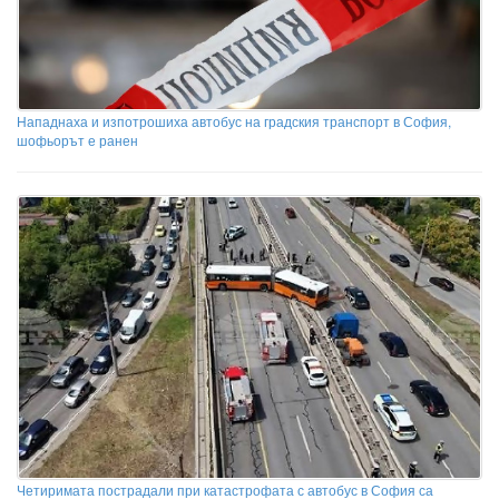
Нападнаха и изпотрошиха автобус на градския транспорт в София,
шофьорът е ранен
Четиримата пострадали при катастрофата с автобус в София са