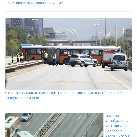
освободени за домашно лечение
Как автобус излезе извън контрол на „Цариградско шосе“ – версии,
пропуски и причини
Градски
автобус скъса
мантинела и
навлезе в
насрещното в