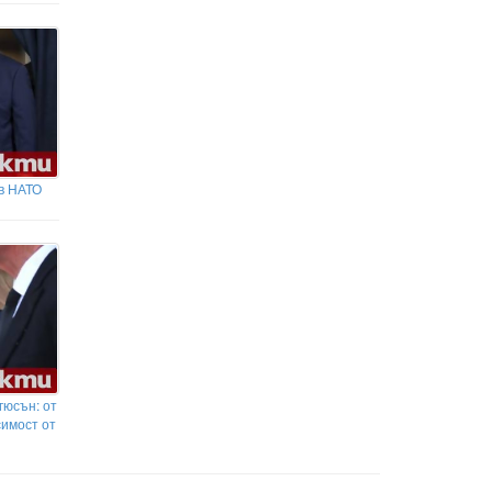
в НАТО
гюсън: от
симост от