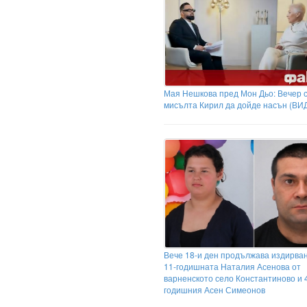
Мая Нешкова пред Мон Дьо: Вечер с
мисълта Кирил да дойде насън (ВИ
Вече 18-и ден продължава издирва
11-годишната Наталия Асенова от
варненското село Константиново и 
годишния Асен Симеонов