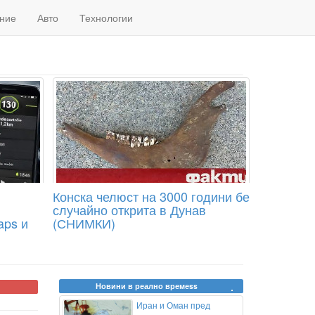
ние
Авто
Технологии
Конска челюст на 3000 години бе
случайно открита в Дунав
aps и
(СНИМКИ)
Новини в реално времеss
Иран и Оман пред