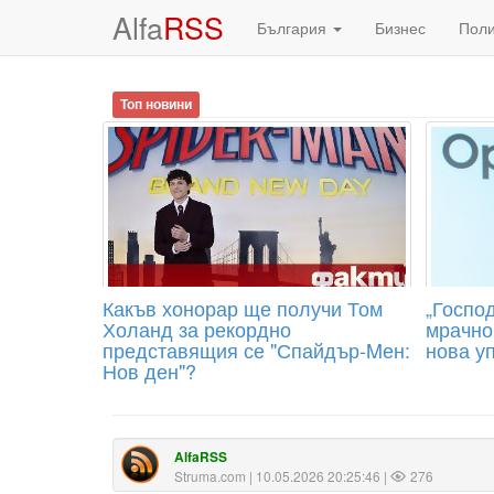
Alfa
RSS
България
Бизнес
Пол
Топ новини
Какъв хонорар ще получи Том
„Господ
Холанд за рекордно
мрачно
представящия се "Спайдър-Mен:
нова у
Нов ден"?
AlfaRSS
Struma.com
| 10.05.2026 20:25:46 |
276