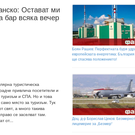
анско: Остават ми
а бар всяка вечер
Боян Рашев: Перфектната буря удр
европейската енергетика: България
ще спасява положението!
улярна туристическа
градче привлича посетители и
н туризъм и СПА. Но и това
 само място за туризъм. Тук
т свят, а много такива
аправо се заселват там.
Доц. д-р Борислав Цеков: Безмерно
т от...
лицемерие за „Безмер“