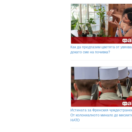
Как да предпазим цветята от увяхва
докато сме на почивка?
Истината за Френския чуждестранен
От колониалното минало до мисиит
НАТО