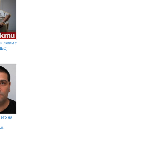
и лягам с
ДЕО)
нето на
40-