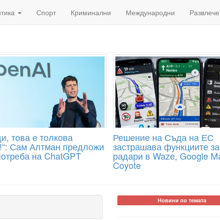
итика
Спорт
Криминални
Международни
Развлече
и, това е толкова
Решение на Съда на ЕС
!“: Сам Алтман предложи
застрашава функциите за
потреба на ChatGPT
радари в Waze, Google M
Coyote
Новини по темата