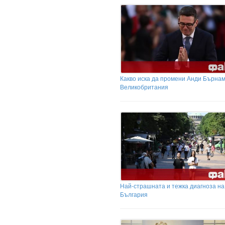
Какво иска да промени Анди Бърнам
Великобритания
Най-страшната и тежка диагноза на
България