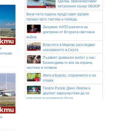
сделка, преначертават
петролния пазар ОБЗОР
Вече пета година представят руския
провал като тактика и победа
Залужни: НАТО разчита на
доктрини от Втората световна
война
Властите в Мароко разследват
я
нахлуването в Сеута
 отново
Първият домашен робот у нас:
Бизнесдама го взе за охрана,
чистене и готвене
Жега в Бургас, спасението е на
плажа
Георги Русев: Дано Левски и
другият евроучастник да се
класират в основната фаза
Здравето започва от доброто
кръвообращение
то
„Днес трябваше да бъде нашата
сватба": Вдигнаха протест след
смъртта на Даяна