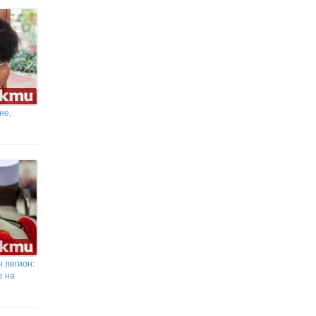
Жълт код за опасни горещини в
Благоевградско в четвъртък
не,
 легион:
е на