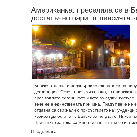
Американка, преселила се в Б
достатъчно пари от пенсията з
Банско отдавна е надхвърлило славата си на поп
дестинация. Освен през ски сезона, планинското 
през топлите сезони като място за отдих, културе
вече не е единствената причина. Градът вече не е
отдавна са свикнали с присъствието на чужденци о
избират да останат в Банско за по-дълго. Някои н
Причините за това са много и част от тях се изтъква
Продължава