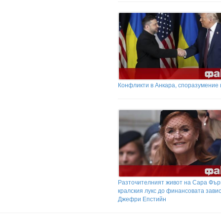
Конфликти в Анкара, споразумение 
Разточителният живот на Сара Фър
кралския лукс до финансовата зави
Джефри Епстийн