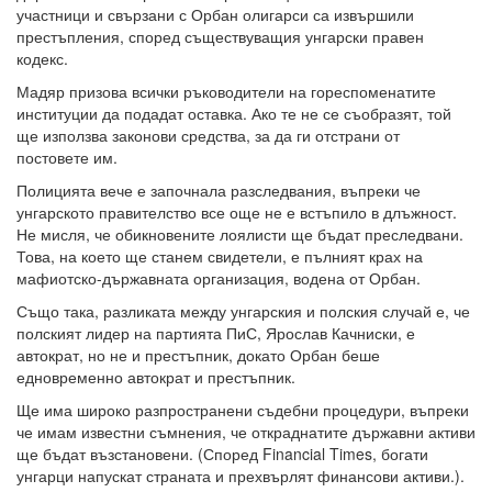
участници и свързани с Орбан олигарси са извършили
престъпления, според съществуващия унгарски правен
кодекс.
Мадяр призова всички ръководители на гореспоменатите
институции да подадат оставка. Ако те не се съобразят, той
ще използва законови средства, за да ги отстрани от
постовете им.
Полицията вече е започнала разследвания, въпреки че
унгарското правителство все още не е встъпило в длъжност.
Не мисля, че обикновените лоялисти ще бъдат преследвани.
Това, на което ще станем свидетели, е пълният крах на
мафиотско-държавната организация, водена от Орбан.
Също така, разликата между унгарския и полския случай е, че
полският лидер на партията ПиС, Ярослав Качниски, е
автократ, но не и престъпник, докато Орбан беше
едновременно автократ и престъпник.
Ще има широко разпространени съдебни процедури, въпреки
че имам известни съмнения, че откраднатите държавни активи
ще бъдат възстановени. (Според Financial Times, богати
унгарци напускат страната и прехвърлят финансови активи.).