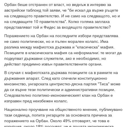
Орбан беше отстранен от власт, но веднъж в интервю за
австрийски таблоид той заяви, че "би искал да върже ръцете
на следващото правителство. И не само на следващото, но и
на следващите 10 правителства". Колко голяма заплаха
представляват той и Фидес за входящото правителство?
Поражението на Орбан на последните избори представлява
не само политически, но и пълен морален колапс. Има
разлика между мафиотска държава и "класическа" мафия.
Позициите в класическата мафия са неформални: те могат да
подкупват държавни служители, ако е необходимо, но
действат предимно извън правителствените органи.
В случая с мафиотската държава позициите са в рамките на
държавния апарат. След като спечели конституционно
мнозинство, унгарската центристко-дясна партия "Тиса" може
да си върне тези политически и административни позиции.
Следователно политико-икономическият клан на Орбан е
изправен пред неизбежен колапс.
Национално проучване на общественото мнение, публикувано
тази седмица, попита унгарците за основната причина за
поражението на Орбан. Около 49% отговарят, че това е
корупция, около 18% посочват, че е лошата икономическа