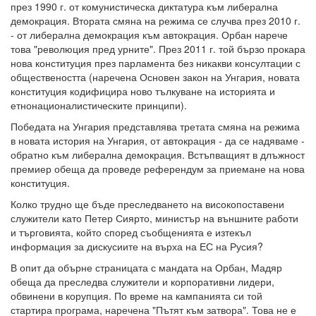
през 1990 г. от комунистическа диктатура към либерална
демокрация. Втората смяна на режима се случва през 2010 г.
- от либерална демокрация към автокрация. Орбан нарече
това "революция пред урните". През 2011 г. той бързо прокара
нова конституция през парламента без никакви консултации с
обществеността (наречена Основен закон на Унгария, новата
конституция кодифицира ново тълкуване на историята и
етнонационалистическите принципи).
Победата на Унгария представлява третата смяна на режима
в новата история на Унгария, от автокрация - да се надяваме -
обратно към либерална демокрация. Встъпващият в длъжност
премиер обеща да проведе референдум за приемане на нова
конституция.
Колко трудно ще бъде преследването на високопоставени
служители като Петер Сиярто, министър на външните работи
и търговията, който според съобщенията е изтекъл
информация за дискусиите на върха на ЕС на Русия?
В опит да обърне страницата с мандата на Орбан, Мадяр
обеща да преследва служители и корпоративни лидери,
обвинени в корупция. По време на кампанията си той
стартира програма, наречена "Пътят към затвора". Това не е