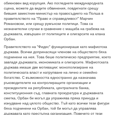
обикновен вид корупция. Ако погледнете международната
сцена, можете да видите обвинения, повдигнати срещу
бившия заместник-министър на правосъдието на Полша в
правителството на "Право и справедливост" Марчин
Романовски, или срещу румънски политици. Това са
незначителни случаи в сравнение с мащаба на грабежа на
държавата, извършен от политиците и олигарсите на клана
Орбан.
Правителството на "Фидес" функционираше като мафиотска
държава. Всички допринасящи членове на обществото бяха
подчинени на нея. Това беше политическо предприятие, което
завладя държавата, икономиката и олигарсите. Мафиотската
държава имаше две мотивации: монополизиране на
политическата власт и натрупване на лично и семейно
богатство. С възможността едностранно да назначава
ръководителите на контролиращите организации и
президентите на републиката, централната банка,
конституционния съд, главната прокуратура и държавната
сметка, Орбан би могъл да упражнява пряка принуда и
изнудване над цялото общество. Тъй като всички тези фигури
бяха подчинени на Орбан, той би могъл да управлява
държавата като престъпна организация. Повечето от тези