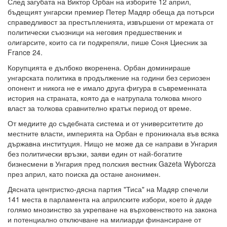
След загубата на Виктор Орбан на изборите 12 април,
бъдещият унгарски премиер Петер Мадяр обеща да потърси
справедливост за престъпленията, извършени от мрежата от
политически съюзници на неговия предшественик и
олигарсите, които са ги подкрепяли, пише Соня Циесник за
France 24.
Корупцията е дълбоко вкоренена. Орбан доминираше
унгарската политика в продължение на години без сериозен
опонент и никога не е имало друга фигура в съвременната
история на страната, която да е натрупала толкова много
власт за толкова сравнително кратък период от време.
От медиите до съдебната система и от университетите до
местните власти, империята на Орбан е проникнала във всяка
държавна институция. Нищо не може да се направи в Унгария
без политически връзки, заяви един от най-богатите
бизнесмени в Унгария пред полския вестник Gazeta Wyborcza
през април, като поиска да остане анонимен.
Дясната центристко-дясна партия "Тиса" на Мадяр спечели
141 места в парламента на априлските избори, което ѝ даде
голямо мнозинство за укрепване на върховенството на закона
и потенциално отключване на милиарди финансиране от