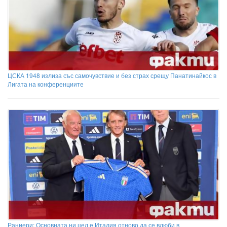
ЦСКА 1948 излиза със самочувствие и без страх срещу Панатинайкос в
Лигата на конференциите
Раниери: Основната ни цел е Италия отново да се влюби в