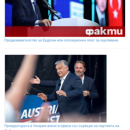
Предизвикателство за Ердоган или опозиционен опит за оцеляване
Прокуратурата в Унгария влезе в офиси със сървъри на партията на