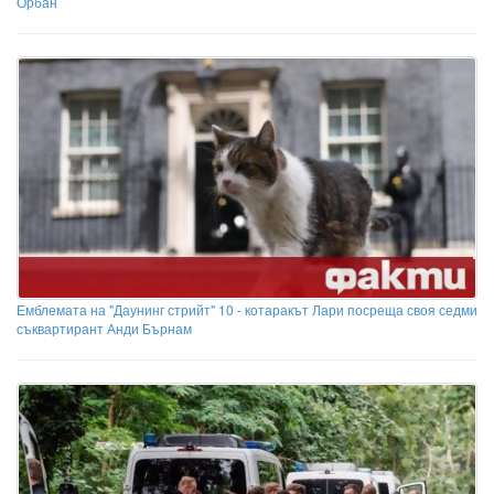
Орбан
Емблемата на "Даунинг стрийт" 10 - котаракът Лари посреща своя седми
съквартирант Анди Бърнам