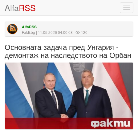
Alfa
RSS
Toggl
navig
AlfaRSS
Fakti.bg
| 11.05.2026 04:00:08 |
120
Основната задача пред Унгария -
демонтаж на наследството на Орбан