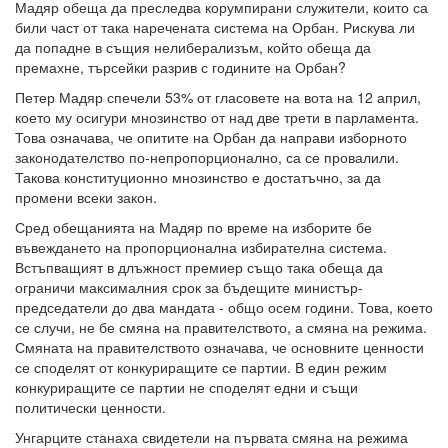
Мадяр обеща да преследва корумпирани служители, които са
били част от така наречената система на Орбан. Рискува ли
да попадне в същия нелиберализъм, който обеща да
премахне, търсейки разрив с годините на Орбан?
Петер Мадяр спечели 53% от гласовете на вота на 12 април,
което му осигури мнозинство от над две трети в парламента.
Това означава, че опитите на Орбан да направи изборното
законодателство по-непропорционално, са се провалили.
Такова конституционно мнозинство е достатъчно, за да
промени всеки закон.
Сред обещанията на Мадяр по време на изборите бе
въвеждането на пропорционална избирателна система.
Встъпващият в длъжност премиер също така обеща да
ограничи максималния срок за бъдещите министър-
председатели до два мандата - общо осем години. Това, което
се случи, не бе смяна на правителството, а смяна на режима.
Смяната на правителството означава, че основните ценности
се споделят от конкуриращите се партии. В един режим
конкуриращите се партии не споделят едни и същи
политически ценности.
Унгарците станаха свидетели на първата смяна на режима