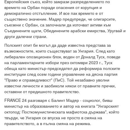
Европейския съюз, който замрази разпределението по
времето на Орбан поради опасения от корупция и
демократично отстъпление. И все пак времето е от
съществено значение. Мадяр предупреди, че олигарсите,
съюзени с Орбан, са започнали да източват активи към
Съединените щати, Обединените арабски емирства, Уругвай и
други далечни страни.
Полският опит би могъл да даде известна представа за
възможностите, които съществуват за Унгария. След като
либерален опозиционен блок, воден от Доналд Туск, поведе
на парламентарните избори през октомври 2023 г., Туск
обеща като министър-председател да реформира полските
институции след осем години управление на дясна партия
"Право и справедливост" (ПиС). Той незабавно уволни
известни личности и заобиколи някои от правните пречки,
оставени от предишното правителство.
FRANCE 24 разговаря с Балинт Мадяр - социолог, бивш
министър на образованието и автор на книгата "Унгарският
октопод: Посткомунистическата мафиотска държава", който
твърди, че Унгария се впуска не просто в смяна на
правителството, а в пълна смяна на режима.