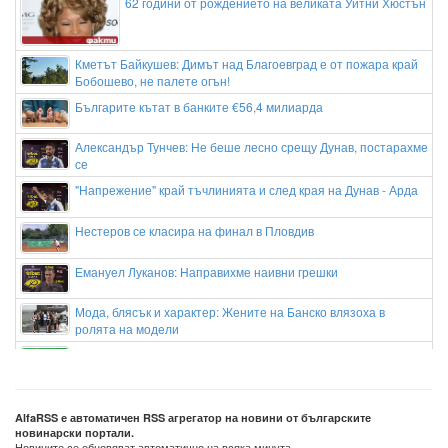
62 години от рождението на великата Уитни Хюстън
Кметът Байкушев: Димът над Благоевград е от пожара край
Бобошево, не палете огън!
Българите кътат в банките €56,4 милиарда
Александър Тунчев: Не беше лесно срещу Дунав, постарахме
се
"Напрежение" край тъчлинията и след края на Дунав - Арда
Нестеров се класира на финал в Пловдив
Емануел Луканов: Направихме наивни грешки
Мода, блясък и характер: Жените на Банско влязоха в
ролята на модели
Карагарен над всички на Дунав - Арда
Арда успя да мине през Дунав Русе
AlfaRSS е автоматичен RSS агрегатор на новини от българските
новинарски портали.
Новините се обновяват автоматично на всяка минута.