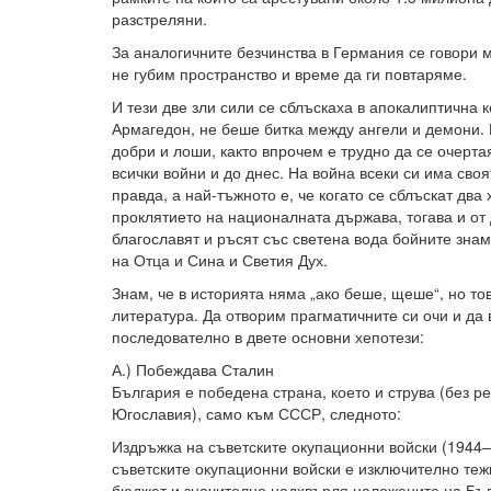
разстреляни.
За аналогичните безчинства в Германия се говори м
не губим пространство и време да ги повтаряме.
И тези две зли сили се сблъскаха в апокалиптична к
Армагедон, не беше битка между ангели и демони.
добри и лоши, както впрочем е трудно да се очертая
всички войни и до днес. На война всеки си има своя
правда, а най-тъжното е, че когато се сблъскат дв
проклятието на националната държава, тогава и от
благославят и ръсят със светена вода бойните знам
на Отца и Сина и Светия Дух.
Знам, че в историята няма „ако беше, щеше“, но тов
литература. Да отворим прагматичните си очи и да
последователно в двете основни хепотези:
А.) Побеждава Сталин
България е победена страна, което и струва (без 
Югославия), само към СССР, следното:
Издръжка на съветските окупационни войски (1944–
съветските окупационни войски е изключително теж
бюджет и значително надхвърля наложените на Бъ