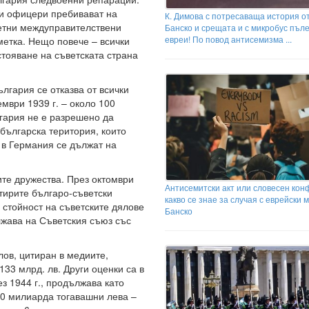
 и офицери пребивават на
К. Димова с потресаваща история от
ретни междуправителствени
Банско и срещата и с микробус пъле
евреи! По повод антисемизма ...
метка. Нещо повече – всички
тояване на съветската страна
лгария се отказва от всички
мври 1939 г. – около 100
гария не е разрешено да
българска територия, които
в Германия се дължат на
ите дружества. През октомври
Антисемитски акт или словесен кон
етирите българо-съветски
какво се знае за случая с еврейски 
стойност на съветските дялове
Банско
лжава на Съветския съюз със
ов, цитиран в медиите,
133 млрд. лв. Други оценки са в
з 1944 г., продължава като
140 милиарда тогавашни лева –