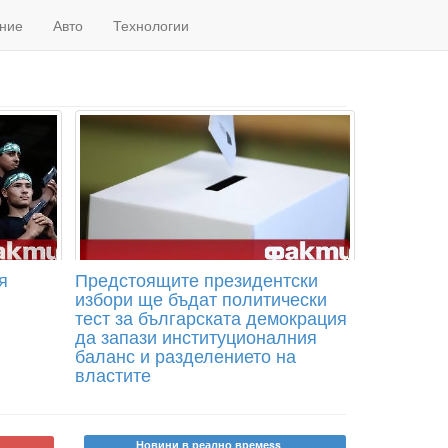
ние
Авто
Технологии
я
Предстоящите президентски
избори ще бъдат политически
тест за българската демокрация
да запази институционалния
баланс и разделението на
властите
Новини в реално времеss