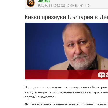
AlfaRSS
Fakti.bg
| 11.05.2026 10:00:48 |
115
Какво празнува България в Д
Всъщност не знам дали го празнува цяла България 
народ и нация, но определено мнозина го празнуват
партийно качество.
Да! Без всякакво съмнение това е огромен празник з