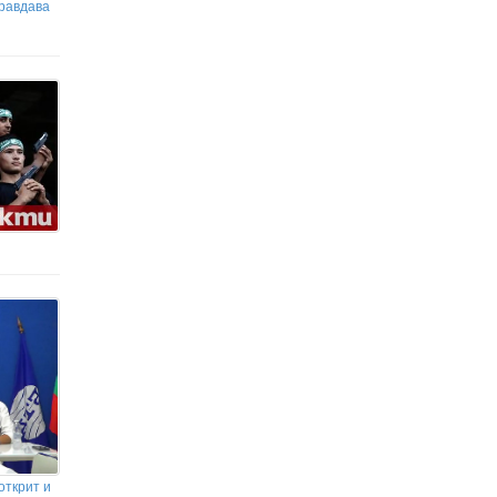
правдава
пенсионер
открит и