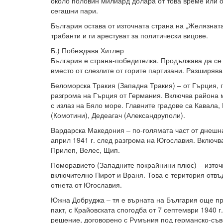
около половин милиард долара от това време или 
сегашни пари.
България остава от източната страна на „Желязната
трабанти и ги арестуват за политически вицове.
Б.) Побеждава Хитлер
България е страна-победителка. Продължава да се 
вместо от слезлите от горите партизани. Разширява 
Беломорска Тракия (Западна Тракия) – от Гърция, п
разгрома на Гърция от Германия. Включва района 
с излаз на Бяло море. Главните градове са Кавала
(Комотини), Дедеагач (Александруполи).
Вардарска Македония – по-голямата част от днешн
април 1941 г. след разгрома на Югославия. Включв
Прилеп, Велес, Щип.
Поморавието (Западните покрайнини плюс) – източ
включително Пирот и Враня. Това е територия отвъ
отнета от Югославия.
Южна Добруджа – тя е върната на България още пр
пакт, с Крайовската спогодба от 7 септември 1940 
решение, договорено с Румъния под германско-съве