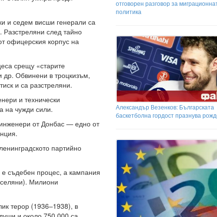
отговорен разговор за миграционна
политика
и и седем висши генерали са
. Разстреляни след тайно
от офицерския корпус на
цеса срещу «старите
 др. Обвинени в троцкизъм,
тиск и са разстреляни.
нери и технически
Александър Везенков: Българската
а на чужди сили.
баскетболна гордост празнува рожд
инженери от Донбас — едно от
нция.
ленинградското партийно
 е съдебен процес, а кампания
 селяни). Милиони
ик терор (1936–1938), в
души и около 750 000 са