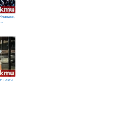
 Илинден,
..
: Секси