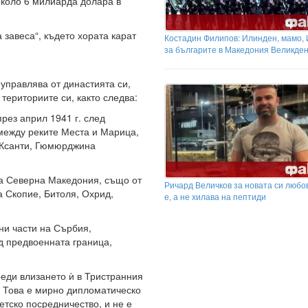
около 6 милиарда долара в
 завеса“, където хората карат
Костадин Филипов: Илинден, мамо,
за българите в Македония Великден.
управлява от династията си,
териториите си, както следва:
рез април 1941 г. след
между реките Места и Марица,
, Ксанти, Гюмюрджина
а Северна Македония, също от
Ричард Величков за новата си любов
а Скопие, Битоля, Охрид,
е, а не хилава на пептиди
ни части на Сърбия,
д предвоенната граница,
еди влизането ѝ в Тристранния
г. Това е мирно дипломатическо
тско посредничество, и не е