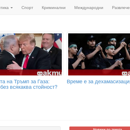
итика
Спорт
Криминални
Международни
Развлече
та на Тръмп за Газа:
Време е за дехамасизаци
 без всякаква стойност?
Новини по темата