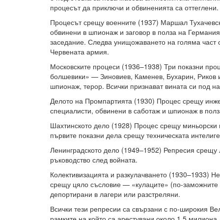
процесът да приключи и обвиненията са оттеглени.
Процесът срещу военните (1937) Маршал Тухачевск
обвинени в шпионаж и заговор в полза на Германия
заседание. Следва унищожаването на голяма част 
Червената армия.
Московските процеси (1936–1938) Три показни про
болшевики» — Зиновиев, Каменев, Бухарин, Риков и
шпионаж, терор. Всички признават вината си под на
Делото на Промпартията (1930) Процес срещу инже
специалисти, обвинени в саботаж и шпионаж в полз
Шахтинското дело (1928) Процес срещу миньорски 
първите показни дела срещу техническата интелиге
Ленинградското дело (1949–1952) Репресия срещу 
ръководство след войната.
Колективизацията и разкулачването (1930–1933) Не
срещу цяло съсловие — «кулаците» (по-заможните
депортирани в лагери или разстреляни.
Всички тези репресии са свързани с по-широкия Вел
рамките на който са арестувани около 1.5 милиона 