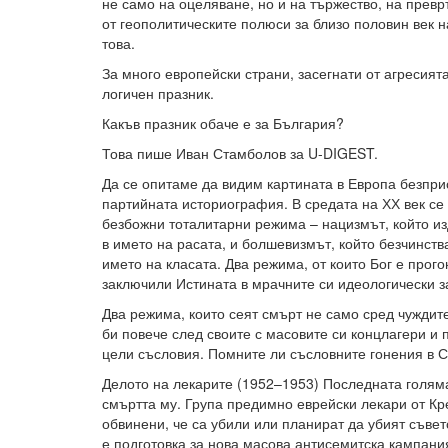
не само на оцеляване, но и на тържество, на превр
от геополитическите полюси за близо половин век н
това.
За много европейски страни, засегнати от агресият
логичен празник.
Какъв празник обаче е за България?
Това пише Иван Стамболов за U-DIGEST.
Да се опитаме да видим картината в Европа безпри
партийната историография. В средата на ХХ век се
безбожни тоталитарни режима – нацизмът, който и
в името на расата, и болшевизмът, който безчинства
името на класата. Два режима, от които Бог е прого
заключили Истината в мрачните си идеологически з
Два режима, които сеят смърт не само сред чуждите
би повече след своите с масовите си концлагери и
цели съсловия. Помните ли съсловните гонения в 
Делото на лекарите (1952–1953) Последната голям
смъртта му. Група предимно еврейски лекари от К
обвинени, че са убили или планират да убият съвет
е подготовка за нова масова антисемитска кампани