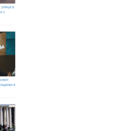
 улица в
н с
фликт:
младежи в