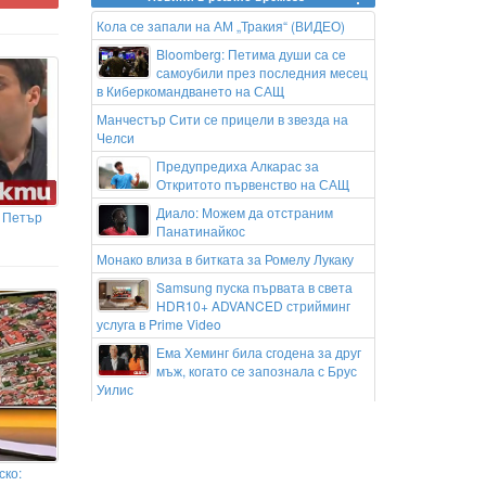
Кола се запали на АМ „Тракия“ (ВИДЕО)
Bloomberg: Петима души са се
самоубили през последния месец
в Киберкомандването на САЩ
Манчестър Сити се прицели в звезда на
Челси
Предупредиха Алкарас за
Откритото първенство на САЩ
Диало: Можем да отстраним
с Петър
Панатинайкос
Монако влиза в битката за Ромелу Лукаку
Samsung пуска първата в света
HDR10+ ADVANCED стрийминг
услуга в Prime Video
Ема Хеминг била сгодена за друг
мъж, когато се запознала с Брус
Уилис
БАБХ спря внос на зеленчуци с пестициди
и смокини с афлатоксини
„Търся те“: Тийнейджър, облечен като
ско:
клоун, засне зловещо видео и уби