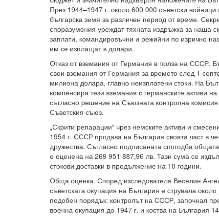
През 1944–1947 г. около 600 000 съветски войници
българска земя за различен период от време. Сек
споразумения уреждат тяхната издръжка за наша с
заплати, командировъчни и режийни по изрично нас
им се изплащат в долари.
Отказ от вземания от Германия в полза на СССР. Бъ
свои вземания от Германия за времето след 1 септе
милиона долара, главно неизплатени стоки. На Бъл
компенсира тези вземания с германските активи на 
съгласно решение на Съюзната контролна комисия 
Съветския съюз.
„Скрити репарации“ чрез немските активи и смесен
1954 г. СССР продава на България своята част в ч
дружества. Съгласно подписаната спогодба общата 
е оценена на 269 951 887,96 лв. Тази сума се издъ
стокови доставки в продължение на 10 години.
Обща оценка. Според изследователя Веселин Ангел
съветската окупация на България е струвала около 
подобен порядък: контролът на СССР, започнал пре
военна окупация до 1947 г. и коства на България 