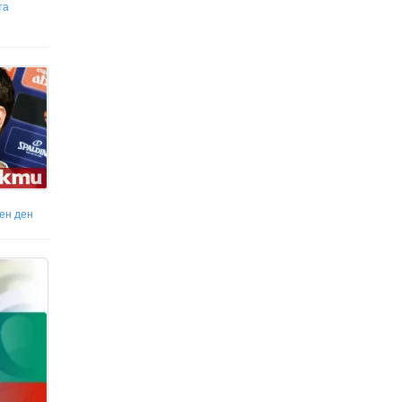
та
ен ден