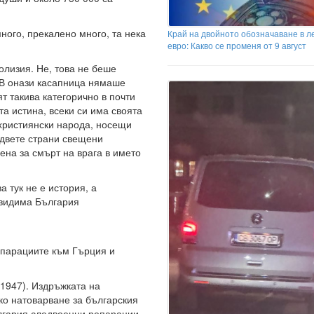
ного, прекалено много, та нека
Край на двойното обозначаване в л
евро: Какво се променя от 9 август
олизия. Не, това не беше
 В онази касапница нямаше
т такива категорично в почти
та истина, всеки си има своята
а християнски народа, носещи
 двете страни свещени
ена за смърт на врага в името
а тук не е история, а
 видима България
репарациите към Гърция и
1947). Издръжката на
ко натоварване за българския
лгария следвоенни репарации.