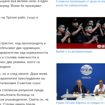
ъщане във велика сила, в един
Словесна провокация от деца не о
апред. Всеки би празнувал
расистка саморазправа
а на Третия райх, също е
страстно, над пропагандата и
 сблъскват два чудовищни,
Време е за дехамасизация
здевателства над нормалността
 и стъпква човечността в
нен; два режима, които са
андани.
, но и след своите. Дори може
 параноични преследвания на
Сталиновия Съветски съюз:
а сталинска репресия преди
ремълската болница са
ски ръководители. Смята се, че
Румен Петков: Европа се нуждае от 
я. Сталин умира преди