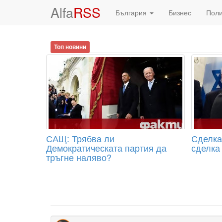
Alfa
RSS
България
Бизнес
Пол
Топ новини
САЩ: Трябва ли
Сделка
Демократическата партия да
сделка
тръгне наляво?