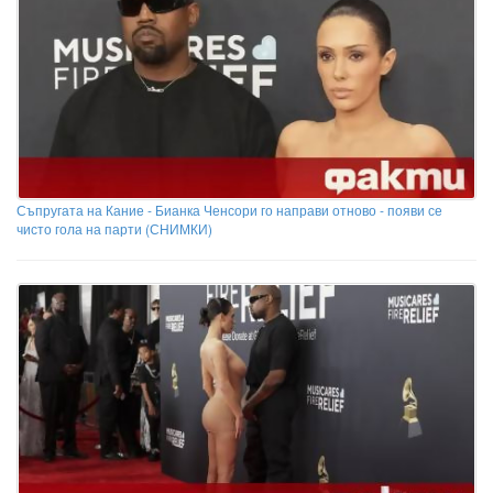
Съпругата на Кание - Бианка Ченсори го направи отново - появи се
чисто гола на парти (СНИМКИ)