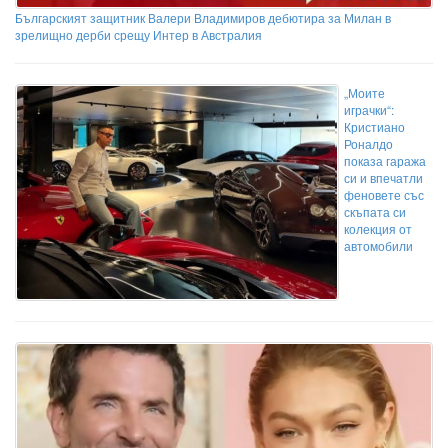
Българският защитник Валери Владимиров дебютира за Милан в
зрелищно дерби срещу Интер в Австралия
„Моите
играчки“:
Кристиано
Роналдо
показа гаража
си и впечатли
феновете със
скъпата си
колекция от
автомобили