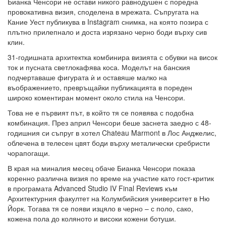
Бианка Ченсори не остави никого равнодушен с поредна
провокативна визия, споделена в мрежата. Съпругата на
Кание Уест публикува в Instagram снимка, на която позира с
плътно прилепнало и доста изрязано черно боди върху сив
клин.
31-годишната архитектка комбинира визията с обувки на висок
ток и пусната светлокафява коса. Моделът на банския
подчертаваше фигурата ѝ и оставяше малко на
въображението, превръщайки публикацията в пореден
широко коментиран момент около стила на Ченсори.
Това не е първият път, в който тя се появява с подобна
комбинация. През април Ченсори беше заснета заедно с 48-
годишния си съпруг в хотел Chateau Marmont в Лос Анджелис,
облечена в телесен цвят боди върху металически сребристи
чорапогащи.
В края на миналия месец обаче Бианка Ченсори показа
коренно различна визия по време на участие като гост-критик
в програмата Advanced Studio IV Final Reviews към
Архитектурния факултет на Колумбийския университет в Ню
Йорк. Тогава тя се появи изцяло в черно – с поло, сако,
кожена пола до коляното и високи кожени ботуши.