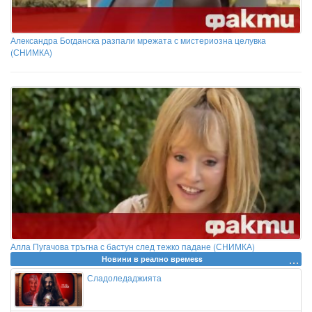
Александра Богданска разпали мрежата с мистериозна целувка
(СНИМКА)
Алла Пугачова тръгна с бастун след тежко падане (СНИМКА)
Новини в реално времеss
Сладоледаджията