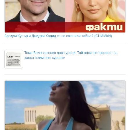
Брадли Купър и Джиджи Хадид са се оженили тайно? (СНИМКИ)
Тома Белев отново дава уроци. Той носи отговорност за
хаоса в зимните курорти