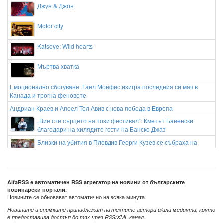
Джун & Джон
Motor city
Katseye: Wild hearts
Мъртва хватка
Емоционално сбогуване: Гаел Монфис изигра последния си мач в
Канада и трогна феновете
Андриан Краев и Апоел Тел Авив с нова победа в Европа
„Вие сте сърцето на този фестивал“: Кметът Баненски
благодари на хилядите гости на Банско Джаз
Близки на убития в Пловдив Георги Кузев се събраха на
бдение пред дома му
Спират продължанието на "Барби"?
AlfaRSS е автоматичен RSS агрегатор на новини от българските
новинарски портали.
Новините се обновяват автоматично на всяка минута.
Новините и снимките принадлежат на техните автори и/или медията, която
е предоставила достъп до тях чрез RSS/XML канал.