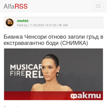
Alfa
RSS
Toggl
navig
AlfaRSS
Fakti.bg
| 11.05.2026 15:31:30 |
289
Бианка Ченсори отново заголи гръд в
екстравагантно боди (СНИМКА)