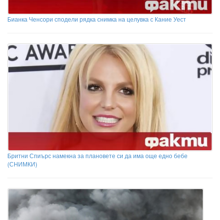
Бианка Ченсори сподели рядка снимка на целувка с Кание Уест
Бритни Спиърс намекна за плановете си да има още едно бебе
(СНИМКИ)