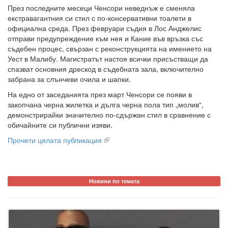
През последните месеци Ченсори неведнъж е сменяла
екстравагантния си стил с по-консервативни тоалети в
официална среда. През февруари съдия в Лос Анджелис
отправи предупреждение към нея и Кание във връзка със
съдебен процес, свързан с реконструкцията на имението на
Уест в Малибу. Магистратът настоя всички присъстващи да
спазват основния дрескод в съдебната зала, включително
забрана за слънчеви очила и шапки.
На едно от заседанията през март Ченсори се появи в
закопчана черна жилетка и дълга черна пола тип „молив“,
демонстрирайки значително по-сдържан стил в сравнение с
обичайните си публични изяви.
Прочети цялата публикация
Новини по темата