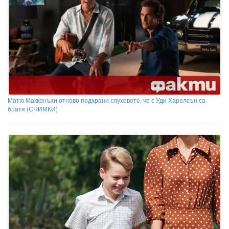
Матю Макконъхи отново подхрани слуховете, че с Уди Харелсън са
братя (СНИМКИ)