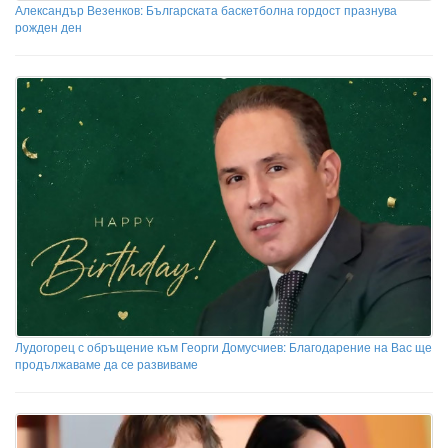
Александър Везенков: Българската баскетболна гордост празнува
рожден ден
Лудогорец с обръщение към Георги Домусчиев: Благодарение на Вас ще
продължаваме да се развиваме