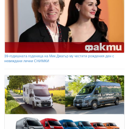
39-годишната годеница на Мик Джагър му честити рождения ден с
невиждани лични СНИМКИ