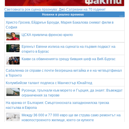
Световната рок сцена празнува: Джо Сатриани на 70 години!
Новини в реално времеss
Христо Грозев, Ейдриън Броуди, Мария Бакалова снимат филм в
София
ЦСКА привлича френско крило
Ергенът Евгени излиза на сцената на първия подкаст на
открито в Бургас
Какви са обвиненията срещу бившия шеф на ВиК-Бургас
Сабаленка се справи с почти безгрешна китайка и е на четвъртфинал
в Торонто
Колумбийски талант подписа с Манчестър Юнайтед
Русенци, тръгнали към морето и Гърция, да знаят: Въвеждат
ограничения за тирове
На крачка от България: Смъртоносната западнонилска треска
настъпва в Европа
Между 36 000 и 77 000 евро ще ви струва само ремонтът на
новопостроеното жилище, което си купихте
Извънредна ситуация в Италия: нивото на река По е