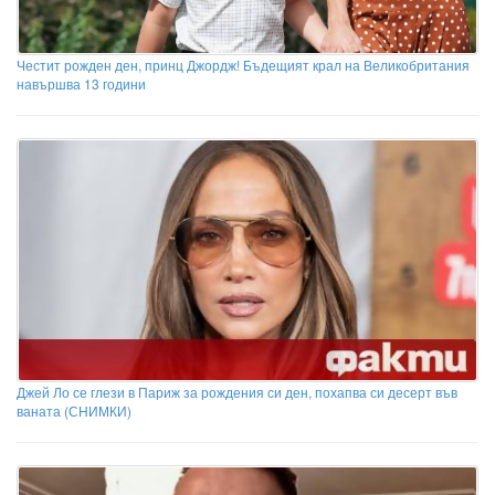
Честит рожден ден, принц Джордж! Бъдещият крал на Великобритания
навършва 13 години
Джей Ло се глези в Париж за рождения си ден, похапва си десерт във
ваната (СНИМКИ)