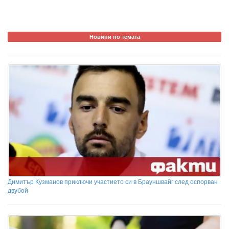
Новини по темата
Димитър Кузманов приключи участието си в Брауншвайг след оспорван
двубой