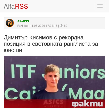
Alfa
RSS
Toggl
navig
AlfaRSS
Fakti.bg
| 11.05.2026 17:33:15 |
82
Димитър Кисимов с рекордна
позиция в световната ранглиста за
юноши