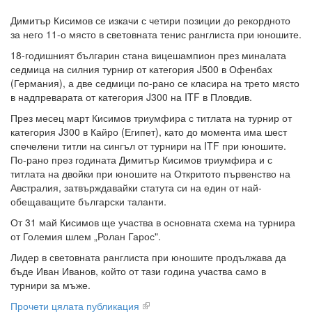
Димитър Кисимов се изкачи с четири позиции до рекордното
за него 11-о място в световната тенис ранглиста при юношите.
18-годишният българин стана вицешампион през миналата
седмица на силния турнир от категория J500 в Офенбах
(Германия), а две седмици по-рано се класира на трето място
в надпреварата от категория J300 на ITF в Пловдив.
През месец март Кисимов триумфира с титлата на турнир от
категория J300 в Кайро (Египет), като до момента има шест
спечелени титли на сингъл от турнири на ITF при юношите.
По-рано през годината Димитър Кисимов триумфира и с
титлата на двойки при юношите на Откритото първенство на
Австралия, затвърждавайки статута си на един от най-
обещаващите български таланти.
От 31 май Кисимов ще участва в основната схема на турнира
от Големия шлем „Ролан Гарос".
Лидер в световната ранглиста при юношите продължава да
бъде Иван Иванов, който от тази година участва само в
турнири за мъже.
Прочети цялата публикация