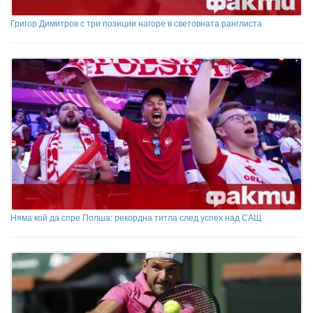
Григор Димитров с три позиции нагоре в световната ранглиста
Няма кой да спре Полша: рекордна титла след успех над САЩ