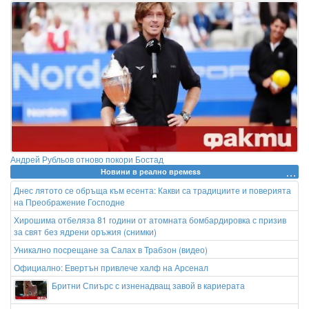
Андрей Рубльов отново покори Бостад
Новини в реално времеss
Днес лятото се обръща към есента: Какви са традициите и поверията
на Преображение Господне
Хирошима отбеляза 81 години от атомната бомбардировка с призив
за свят без ядрени оръжия (снимки)
Уникално посрещане за Салах в Трабзон (видео)
Официално: Евертън привлече халф на Арсенал
Бритни Спиърс с изненадващ завой в кариерата