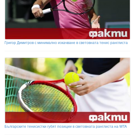
Григор Димитров с минимално изкачване в световната тенис ранглиста
Българските тенисистки губят позиции в световната ранглиста на WTA