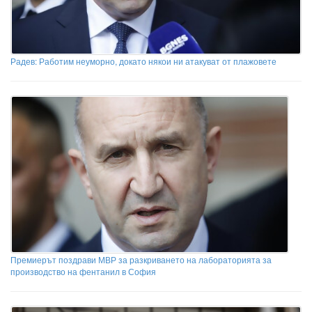
Радев: Работим неуморно, докато някои ни атакуват от плажовете
Премиерът поздрави МВР за разкриването на лабораторията за
производство на фентанил в София