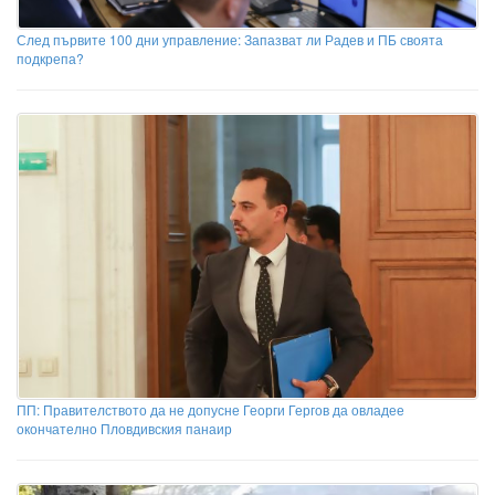
След първите 100 дни управление: Запазват ли Радев и ПБ своята
подкрепа?
ПП: Правителството да не допусне Георги Гергов да овладее
окончателно Пловдивския панаир