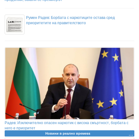
Румен Радев: Борбата с наркотиците остава сред
приоритетите на правителството
Радев: Изключително опасен наркотик с висока смъртност, борбата с
него е приоритет
Новини в реално времеss