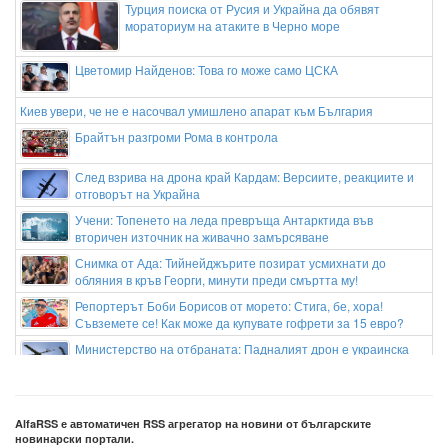
Турция поиска от Русия и Украйна да обявят
мораториум на атаките в Черно море
Цветомир Найденов: Това го може само ЦСКА
Киев увери, че не е насочвал умишлено апарат към България
Брайтън разгроми Рома в контрола
След взрива на дрона край Кардам: Версиите, реакциите и
отговорът на Украйна
Учени: Топенето на леда превръща Антарктида във
вторичен източник на живачно замърсяване
Снимка от Ада: Тийнейджърите позират усмихнати до
обляния в кръв Георги, минути преди смъртта му!
Репортерът Боби Борисов от морето: Стига, бе, хора!
Съвземете се! Как може да купувате гофрети за 15 евро?
Министерство на отбраната: Падналият дрон е украинска
примамка
Нафтата се препъна на старта на Трета лига пред погледа
на Георги Иванов
AlfaRSS е автоматичен RSS агрегатор на новини от българските
новинарски портали.