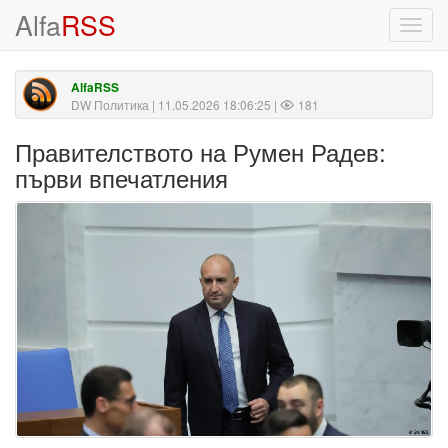
Alfa
RSS
Toggl
navig
AlfaRSS
DW Политика
| 11.05.2026 18:06:25 |
181
Правителството на Румен Радев:
първи впечатления