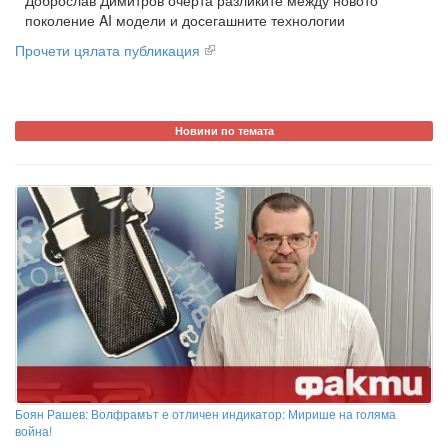
Доброслав Димитров очерта разликите между новото
поколение AI модели и досегашните технологии
Прочети цялата публикация
Новини по темата
Боян Рашев: Волфрамът е отличен индикатор: Мирише на голяма
война!