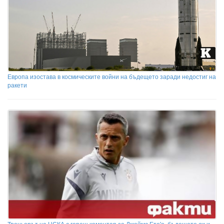
Европа изостава в космическите войни на бъдещето заради недостиг на
ракети
Треньорът на ЦСКА с горещ коментар за Джеймс Ето'о, бъдещето си и