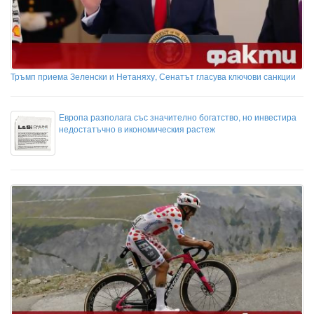
Тръмп приема Зеленски и Нетаняху, Сенатът гласува ключови санкции
Европа разполага със значително богатство, но инвестира
недостатъчно в икономическия растеж