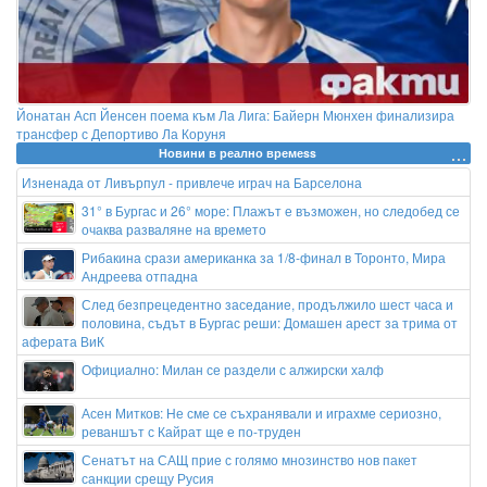
Йонатан Асп Йенсен поема към Ла Лига: Байерн Мюнхен финализира
трансфер с Депортиво Ла Коруня
Новини в реално времеss
Изненада от Ливърпул - привлече играч на Барселона
31° в Бургас и 26° море: Плажът е възможен, но следобед се
очаква разваляне на времето
Рибакина срази американка за 1/8-финал в Торонто, Мира
Андреева отпадна
След безпрецедентно заседание, продължило шест часа и
половина, съдът в Бургас реши: Домашен арест за трима от
аферата ВиК
Официално: Милан се раздели с алжирски халф
Асен Митков: Не сме се съхранявали и играхме сериозно,
реваншът с Кайрат ще е по-труден
Сенатът на САЩ прие с голямо мнозинство нов пакет
санкции срещу Русия