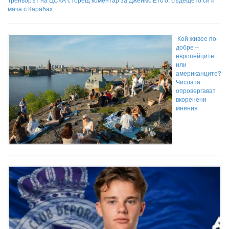
мача с Карабах
Кой живее по-
добре –
европейците
или
американците?
Числата
опровергават
вкоренени
мнения