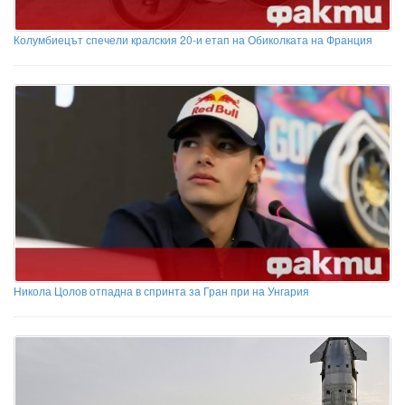
Колумбиецът спечели кралския 20-и етап на Обиколката на Франция
Никола Цолов отпадна в спринта за Гран при на Унгария