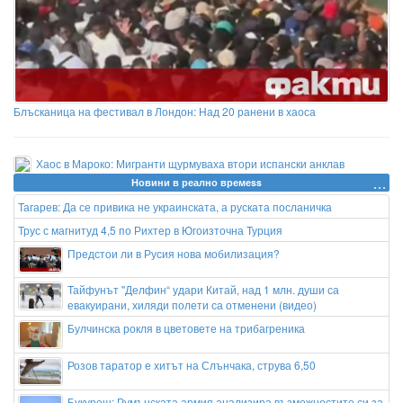
Блъсканица на фестивал в Лондон: Над 20 ранени в хаоса
Хаос в Мароко: Мигранти щурмуваха втори испански анклав
Новини в реално времеss
Тагарев: Да се привика не украинската, а руската посланичка
Трус с магнитуд 4,5 по Рихтер в Югоизточна Турция
Предстои ли в Русия нова мобилизация?
Тайфунът "Делфин“ удари Китай, над 1 млн. души са
евакуирани, хиляди полети са отменени (видео)
Булчинска рокля в цветовете на трибагреника
Розов таратор е хитът на Слънчака, струва 6,50
Букурещ: Румънската армия анализира възможностите си за