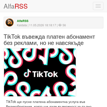
Alfa
RSS
Toggl
navig
AlfaRSS
Kaldata
| 11.05.2026 18:18:17 |
56
TikTok въвежда платен абонамент
без реклами, но не навсякъде
TikTok ще пусне платена абонаментна услуга във
Великобритания, която ще даде възможност за пълно