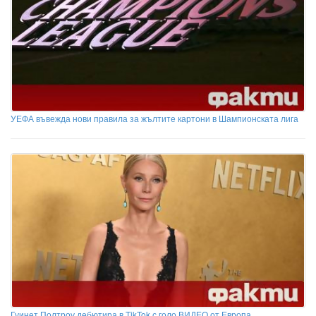
УЕФА въвежда нови правила за жълтите картони в Шампионската лига
Гуинет Полтроу дебютира в TikTok с голо ВИДЕО от Европа