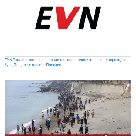
EVN Toплофикация ще изгради нов присъединителен топлопровод по
бул. „Пещерско шосе“ в Пловдив