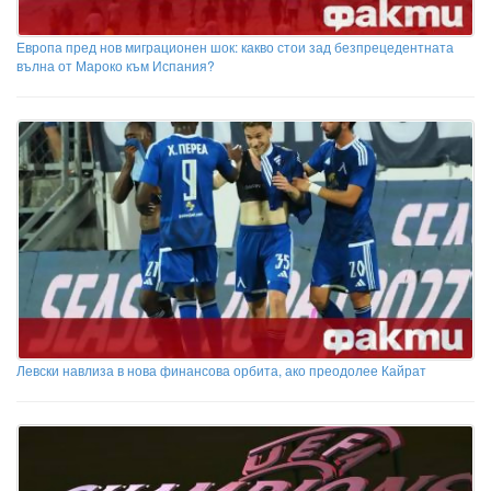
Европа пред нов миграционен шок: какво стои зад безпрецедентната
вълна от Мароко към Испания?
Левски навлиза в нова финансова орбита, ако преодолее Кайрат