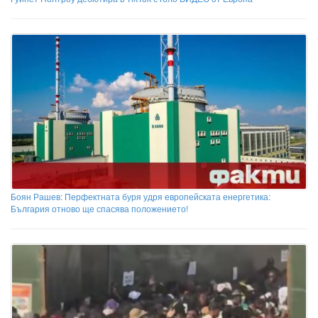
Боян Рашев: Перфектната буря удря европейската енергетика:
България отново ще спасява положението!