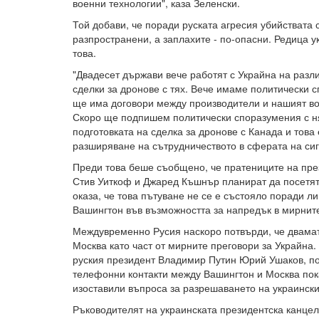
военни технологии", каза Зеленски.
Той добави, че поради руската агресия убийствата 
разпространени, а заплахите - по-опасни. Редица 
това.
"Двадесет държави вече работят с Украйна на разли
сделки за дронове с тях. Вече имаме политически 
ще има договори между производители и нашият вое
Скоро ще подпишем политически споразумения с н
подготовката на сделка за дронове с Канада и това
разширяване на сътрудничеството в сферата на сиг
Преди това беше съобщено, че пратениците на пр
Стив Уиткоф и Джаред Къшнър планират да посетят
оказа, че това пътуване не се е състояло поради л
Вашингтон във възможността за напредък в мирнит
Междувременно Русия наскоро потвърди, че двамат
Москва като част от мирните преговори за Украйна
руския президент Владимир Путин Юрий Ушаков, по
телефонни контакти между Вашингтон и Москва пок
изоставили въпроса за разрешаването на украински
Ръководителят на украинската президентска канце