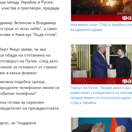
еща между Украйна и Русия,
а участва в преговори, предаде
.
одимир Зеленски и Владимир
Нов мирен план: САЩ и Украйна сп
о гръм от ясно небе", а само
въздушните удари
огава и Киев ще "бъде готов",
берт Фицо заяви, че ако
 се обади на стопанина на
тговорът на Путин, след като
ание за готовност от страна
имо в какъв формат.
ъзможна подобна среща,
народните телефонни линии се
Гласът на Путин: Твърде рано е да 
коментират съобщенията за прегов
 мобилни телефони".
прекратяване на огъня във въздуха
ина готова за сериозен
САЩ и Украйна
ководителят на президентската
дело, че "подкрепя