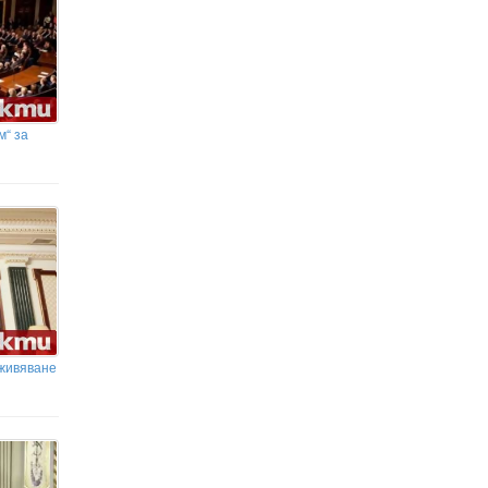
м“ за
ъживяване