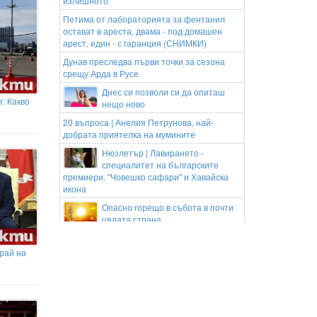
излишното
Петима от лабораторията за фентанил
остават в ареста, двама - под домашен
арест, един - с гаранция (СНИМКИ)
Дунав преследва първи точки за сезона
срещу Арда в Русе
Днес си позволи си да опиташ
: Какво
нещо ново
20 въпроса | Анелия Петрунова, най-
добрата приятелка на мумините
Нюзлетър | Лавирането -
специалитет на българските
премиери. "Човешко сафари" и Хавайска
икона
Опасно горещо в събота в почти
цялата страна
Абелардо де ла Есприеля положи клетва
като президент на Колумбия
рай на
След натиск от САЩ: Киев обеща
мир за петрола в Черно море
Хеликоптер за гасене на пожари се разби в
САЩ