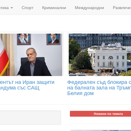
итика
Спорт
Криминални
Международни
Развлече
ентът на Иран защити
Федерален съд блокира 
ндума със САЩ
на балната зала на Тръмп
Белия дом
Новини по темата