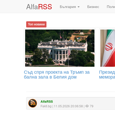
Alfa
RSS
България
Бизнес
Пол
Топ новини
Съд спря проекта на Тръмп за
Презид
бална зала в Белия дом
мемора
AlfaRSS
Fakti.bg
| 11.05.2026 20:06:58 |
79