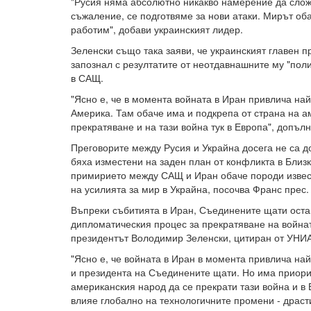
"Русия няма абсолютно никакво намерение да сложи
съжаление, се подготвяме за нови атаки. Мирът об
работим", добави украинският лидер.
Зеленски също така заяви, че украинският главен 
запознал с резултатите от неотдавнашните му "поли
в САЩ.
"Ясно е, че в момента войната в Иран привлича на
Америка. Там обаче има и подкрепа от страна на а
прекратяване и на тази война тук в Европа", допъл
Преговорите между Русия и Украйна досега не са д
бяха изместени на заден план от конфликта в Близк
примирието между САЩ и Иран обаче породи извес
на усилията за мир в Украйна, посочва Франс прес.
Въпреки събитията в Иран, Съединените щати оста
дипломатическия процес за прекратяване на войнат
президентът Володимир Зеленски, цитиран от УНИ
"Ясно е, че войната в Иран в момента привлича н
и президента на Съединените щати. Но има приори
американския народ да се прекрати тази война и в
влияе глобално на технологичните промени - драст