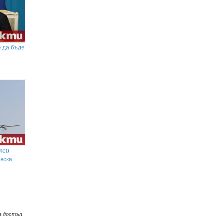
е да бъде
400
овска
а достъп