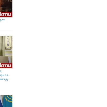
ират
се
ори за
 между