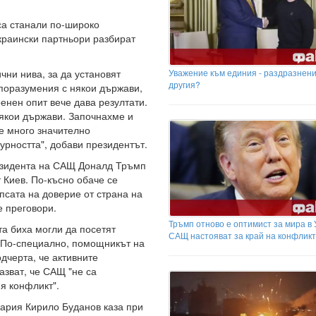
са станали по-широко
украински партньори разбират
Уважение към единия - раздразнени
чни нива, за да установят
другия?
споразумения с някои държави,
нен опит вече дава резултати.
якои държави. Започнахме и
 е много значително
урността", добави президентът.
езидента на САЩ Доналд Тръмп
 Киев. По-късно обаче се
ипсата на доверие от страна на
е преговори.
Тръмп отново е оптимист за мира в 
а биха могли да посетят
САЩ настояват за край на конфлик
. По-специално, помощникът на
дчерта, че активните
азват, че САЩ "не са
я конфликт".
лария Кирило Буданов каза при