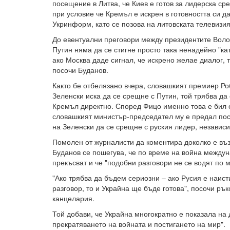
посещение в Литва, че Киев е готов за лидерска ср
при условие че Кремъл е искрен в готовността си д
Укринформ, като се позова на литовската телевизия
До евентуални преговори между президентите Вол
Путин няма да се стигне просто така ненадейно "кат
ако Москва даде сигнал, че искрено желае диалог, т
посочи Буданов.
Както бе отбелязано вчера, словашкият премиер Ро
Зеленски иска да се срещне с Путин, той трябва да
Кремъл директно. Според Фицо именно това е бил о
словашкият министър-председател му е предал посл
на Зеленски да се срещне с руския лидер, независ
Помолен от журналисти да коментира доколко е в
Буданов се пошегува, че по време на война между
прекъсват и че "подобни разговори не се водят по
"Ако трябва да бъдем сериозни – ако Русия е наист
разговор, то и Украйна ще бъде готова", посочи ръ
канцелария.
Той добави, че Украйна многократно е показала на 
прекратяването на войната и постигането на мир".