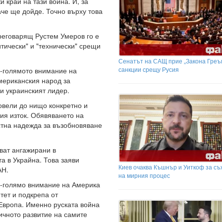
 край на тази война. И, за
аче ще дойде. Точно върху това
преговарящ Рустем Умеров го е
тически" и "технически" срещи
Сенатът на САЩ прие „Закона Греъ
санкции срещу Русия
й-голямото внимание на
мериканския народ за
ни украинският лидер.
овели до нищо конкретно и
ия изток. Обявяването на
тна надежда за възобновяване
ват ангажирани в
а в Украйна. Това заяви
Киев очаква Къшнър и Уиткоф за с
АН.
на мирния процес
ай-голямо внимание на Америка
тет и подкрепа от
 Европа. Именно руската война
ичното развитие на самите