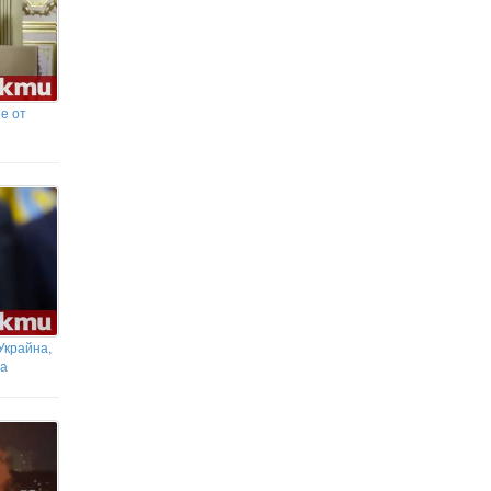
е от
Украйна,
та