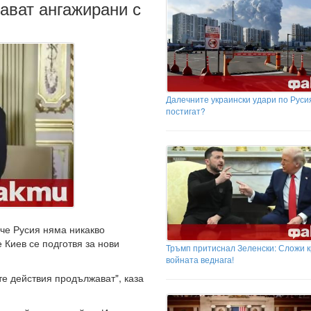
ават ангажирани с
Далечните украински удари по Русия
постигат?
че Русия няма никакво
 Киев се подготвя за нови
Тръмп притиснал Зеленски: Сложи к
войната веднага!
е действия продължават", каза