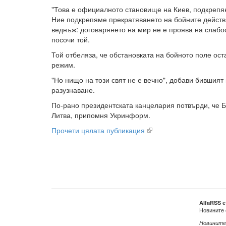
"Това е официалното становище на Киев, подкрепян
Ние подкрепяме прекратяването на бойните действ
веднъж: договарянето на мир не е проява на слабост
посочи той.
Той отбеляза, че обстановката на бойното поле оста
режим.
"Но нищо на този свят не е вечно", добави бившия
разузнаване.
По-рано президентската канцелария потвърди, че 
Литва, припомня Укринформ.
Прочети цялата публикация
AlfaRSS 
Новините 
Новините