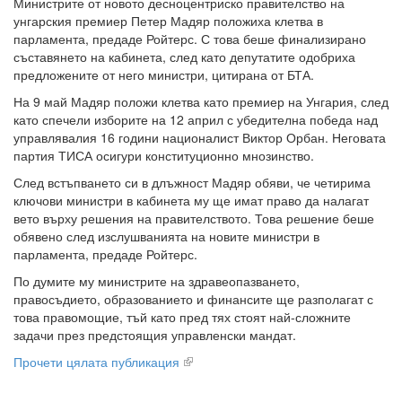
Министрите от новото десноцентриско правителство на
унгарския премиер Петер Мадяр положиха клетва в
парламента, предаде Ройтерс. С това беше финализирано
съставянето на кабинета, след като депутатите одобриха
предложените от него министри, цитирана от БТА.
На 9 май Мадяр положи клетва като премиер на Унгария, след
като спечели изборите на 12 април с убедителна победа над
управлявалия 16 години националист Виктор Орбан. Неговата
партия ТИСА осигури конституционно мнозинство.
След встъпването си в длъжност Мадяр обяви, че четирима
ключови министри в кабинета му ще имат право да налагат
вето върху решения на правителството. Това решение беше
обявено след изслушванията на новите министри в
парламента, предаде Ройтерс.
По думите му министрите на здравеопазването,
правосъдието, образованието и финансите ще разполагат с
това правомощие, тъй като пред тях стоят най-сложните
задачи през предстоящия управленски мандат.
Прочети цялата публикация