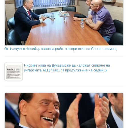
От 1 август в Несебър започва работа втори екип на Спешна помощ
Ниските нива на Дунав може да наложат спиране на
унгарската АЕЦ "Пакш" в продължение на седмици