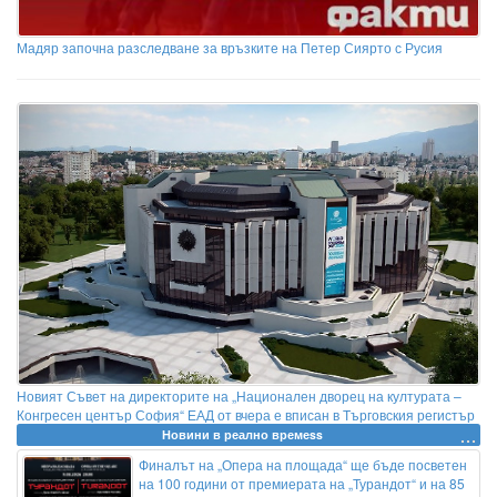
Мадяр започна разследване за връзките на Петер Сиярто с Русия
Новият Съвет на директорите на „Национален дворец на културата –
Конгресен център София“ ЕАД от вчера е вписан в Търговския регистър
Новини в реално времеss
Финалът на „Опера на площада“ ще бъде посветен
на 100 години от премиерата на „Турандот“ и на 85