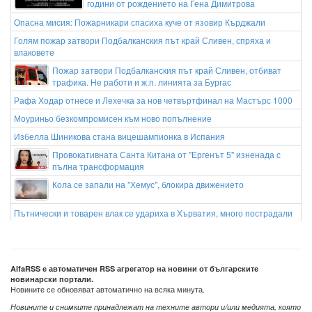
години от рождението на Гена Димитрова
Опасна мисия: Пожарникари спасиха куче от язовир Кърджали
Голям пожар затвори Подбалканския път край Сливен, спряха и
влаковете
Пожар затвори Подбалканския път край Сливен, отбиват
трафика. Не работи и ж.п. линията за Бургас
Рафа Ходар отнесе и Лехечка за нов четвъртфинал на Мастърс 1000
Моуриньо безкомпромисен към ново попълнение
Избелла Шиникова стана вицешампионка в Испания
Провокативната Санта Китана от "Ергенът 5" изненада с
пълна трансформация
Кола се запали на "Хемус", блокира движението
Пътнически и товарен влак се удариха в Хърватия, много пострадали
AlfaRSS е автоматичен RSS агрегатор на новини от българските
новинарски портали.
Новините се обновяват автоматично на всяка минута.
Новините и снимките принадлежат на техните автори и/или медията, която