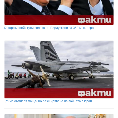
Катарски шейх купи вилата на Берлускони за 350 млн. евро
Тръмп обмисля мащабно разширяване на войната с Иран