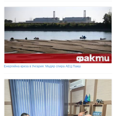
Енергийна криза в Унгария: Мадяр спира АЕЦ Пакш