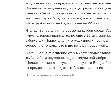
услугите на Уайт за предстоящото Световно първен
Очакваше се защитникът да бъде сред избраниците
след като бе част от състава за приятелските срещ
участието му на Мондиала изглежда все по-несигур
26-те футболисти ще бъде обявен на 22 май.
Инцидентът се случи по време на двубоя срещу Уес
напусна терена принудително още в 28-ата минута
Зубименди. Първоначалните медицински прегледи п
сериозна от очакваното и ще изисква продължител
В официално съобщение от "Емиратс" подчертават,
клуба работи неуморно, за да осигури най-доброто 
"Целият ни екип е фокусиран върху това Бен да бъ
на предсезонната подготовка", гласи част от изявле
Прочети цялата публикация