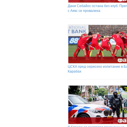
Дани Себайос остана без клуб: Пре
с Аякс се провалиха
ЦСКА пред сериозно изпитание в Б
Карабах
В Европа се появяват признаци на