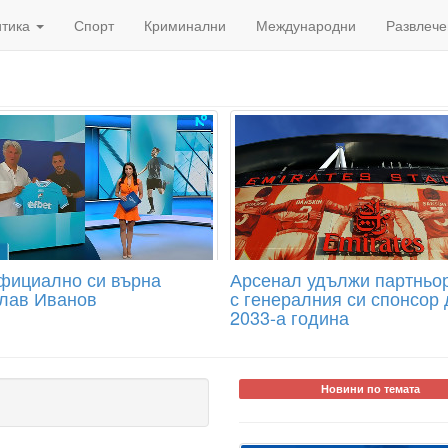
итика
Спорт
Криминални
Международни
Развлече
фициално си върна
Арсенал удължи партньо
лав Иванов
с генералния си спонсор 
2033-а година
Новини по темата