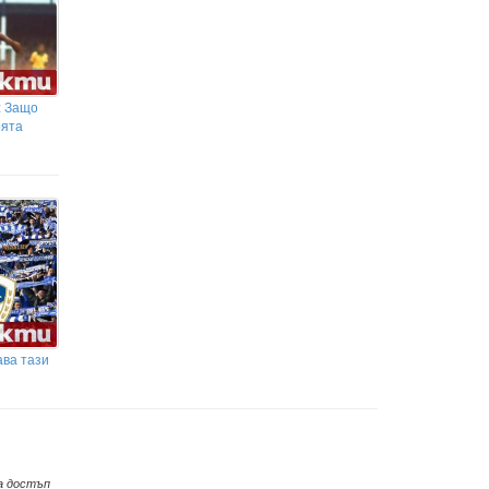
: Защо
оята
ава тази
а достъп