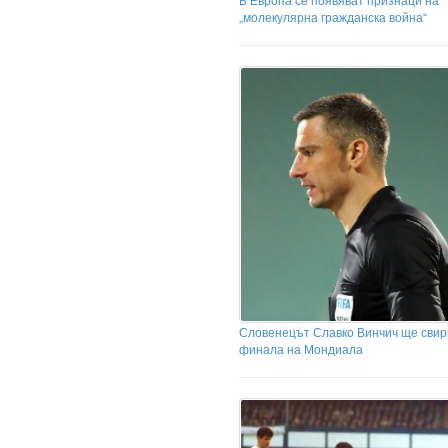
„молекулярна гражданска война“
Словенецът Славко Винчич ще свир
финала на Мондиала