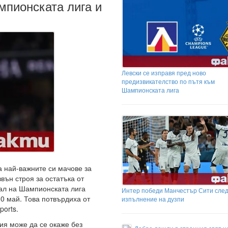
мпионската лига и
Левски се изправя пред ново
предизвикателство по пътя към
Шампионската лига
 най-важните си мачове за
вън строя за остатъка от
ал на Шампионската лига
Интер победи Манчестър Сити сле
0 май. Това потвърдиха от
изпълнение на дузпи
ports.
ия може да се окаже без