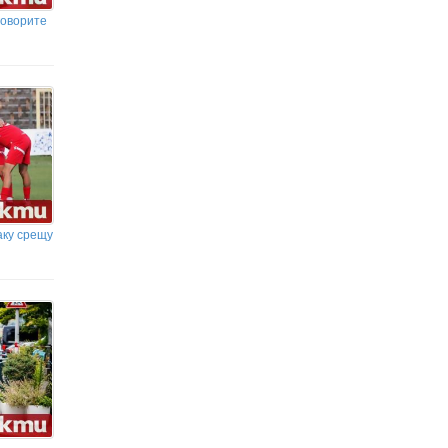
говорите
аку срещу