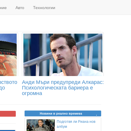
ние
Авто
Технологии
рството
Анди Мъри предупреди Алкарас:
до
Психологическата бариера е
огромна
Новини в реално времеss
Подготвя ли Риана нов
албум