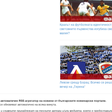
Крахът на футболната идентичност
световните първенства изгубиха св
магия?
Левски срещу Борац: Всичко се реш
вечер на „Герена“
е автоматичен RSS агрегатор на новини от българските новинарски портали.
се обновяват автоматично на всяка минута.
 и снимките принадлежат на техните автори и/или медията, която е предоставил