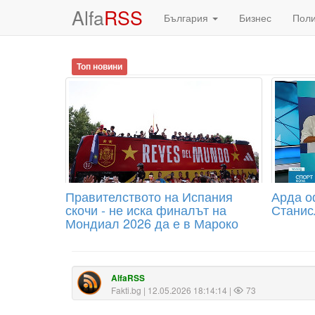
Alfa
RSS
България
Бизнес
Пол
Топ новини
Правителството на Испания
Арда о
скочи - не иска финалът на
Станис
Мондиал 2026 да е в Мароко
AlfaRSS
Fakti.bg
| 12.05.2026 18:14:14 |
73