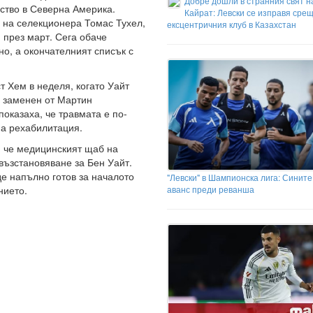
Добре дошли в странния свят н
ство в Северна Америка.
Кайрат: Левски се изправя срещ
 на селекционера Томас Тухел,
ексцентричния клуб в Казахстан
и през март. Сега обаче
но, а окончателният списък с
т Хем в неделя, когато Уайт
, заменен от Мартин
оказаха, че травмата е по-
на рехабилитация.
 че медицинският щаб на
възстановяване за Бен Уайт.
де напълно готов за началото
"Левски" в Шампионска лига: Сините 
нието.
аванс преди реванша