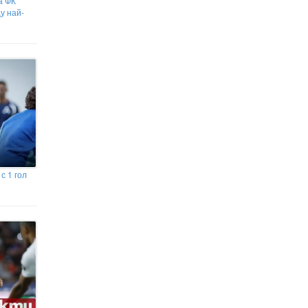
а ФК
в София, арестуваха Венци
у най-
"Белия негър" с 460 000 евро в него
с 1 гол