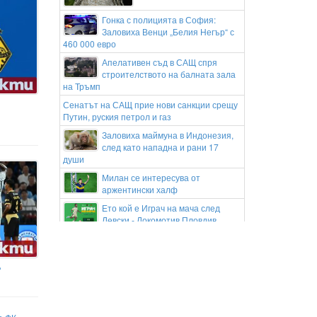
Гонка с полицията в София:
Заловиха Венци „Белия Негър“ с
460 000 евро
Апелативен съд в САЩ спря
строителството на балната зала
на Тръмп
Сенатът на САЩ прие нови санкции срещу
Путин, руския петрол и газ
Заловиха маймуна в Индонезия,
след като нападна и рани 17
души
Милан се интересува от
аржентински халф
Ето кой е Играч на мача след
Левски - Локомотив Пловдив
Спортната журналистка Дилета
Леота омагьоса феновете с
изваяна фигура и нови СНИМКИ
д
Обгорели банкноти върху тялото
на бизнесмена в Банкя
Гонка на наркодилъри с полицаи