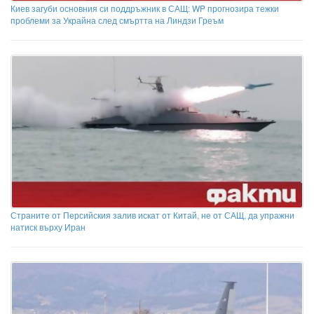
Киев загуби основния си поддръжник в САЩ: WP прогнозира тежки
проблеми за Украйна след смъртта на Линдзи Греъм
Страните от Персийския залив искат от Китай, не от САЩ, да упражни
натиск върху Иран