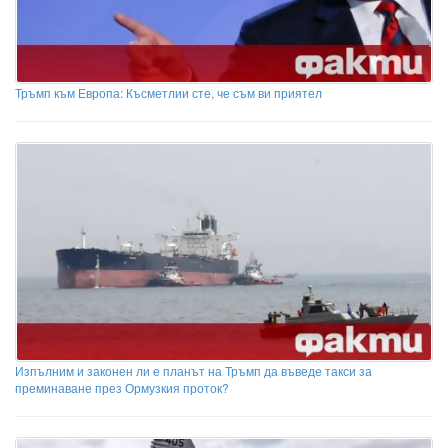
Тръмп към Европа: Късметлии сте, че съм ви приятел
Изпълним и законен ли е планът на Тръмп да въведе такси за
преминаване през Ормузкия проток?