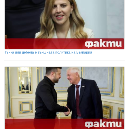
Тънка или дебела е външната политика на България