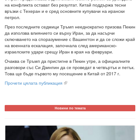
на конфликта остават без резултат. Китай поддържа тесни
връзки с Техеран и е сред основните купувачи на ирански
петрол.
През последните седмици Тръмп нееднократно призова Пекин
да използва влиянието си върху Иран, за да насърчи
сключването на споразумение с Вашингтон и да се сложи край
на военната ескалация, започнала след американско-
израелските удари срещу Иран в края на февруари.
Очаква се Тръмп да пристигне в Пекин утре, а официалните
разговори със Си Дзинпин да се проведат в четвъртък и петък.
Това ще бъде първото му посещение в Китай от 2017 г.
Прочети цялата публикация
Новини по темата