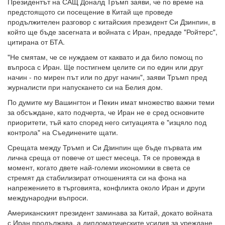
Президентът на САЩ Доналд Тръмп заяви, че по време на
предстоящото си посещение в Китай ще проведе
продължителен разговор с китайския президент Си Дзинпин, в
който ще бъде засегната и войната с Иран, предаде "Ройтерс",
цитирана от БТА.
"Не смятам, че се нуждаем от каквато и да било помощ по
въпроса с Иран. Ще постигнем целите си по един или друг
начин - по мирен път или по друг начин", заяви Тръмп пред
журналисти при напускането си на Белия дом.
По думите му Вашингтон и Пекин имат множество важни теми
за обсъждане, като подчерта, че Иран не е сред основните
приоритети, тъй като според него ситуацията е "изцяло под
контрола" на Съединените щати.
Срещата между Тръмп и Си Дзинпин ще бъде първата им
лична среща от повече от шест месеца. Тя се провежда в
момент, когато двете най-големи икономики в света се
стремят да стабилизират отношенията си на фона на
напрежението в търговията, конфликта около Иран и други
международни въпроси.
Американският президент заминава за Китай, докато войната
с Иран продължава, а дипломатическите усилия за уреждане