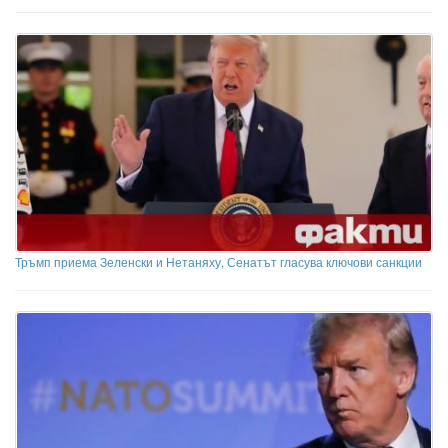
Тръмп приема Зеленски и Нетаняху, Сенатът гласува ключови санкции