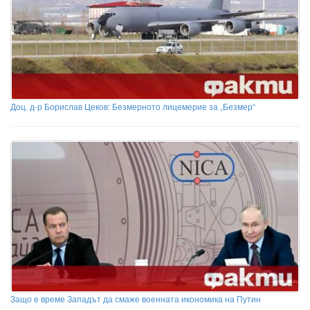
Доц. д-р Борислав Цеков: Безмерното лицемерие за „Безмер“
Защо е време Западът да смаже военната икономика на Путин