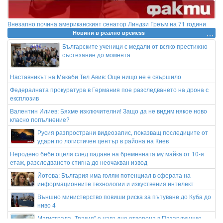
Внезапно почина американският сенатор Линдзи Греъм на 71 години
Новини в реално времеss
Българските ученици с медали от всяко престижно
състезание до момента
Наставникът на Макаби Тел Авив: Още нищо не е свършило
Федералната прокуратура в Германия пое разследването на дрона с
експлозив
Валентин Илиев: Бяхме изключителни! Защо да не видим някое ново
класно попълнение?
Русия разпространи видеозапис, показващ последиците от
удари по логистичен център в района на Киев
Неродено бебе оцеля след падане на бременната му майка от 10-я
етаж, разследването стигна до неочакван извод
Йотова: България има голям потенциал в сферата на
информационните технологии и изкуствения интелект
Външно министерство повиши риска за пътуване до Куба до
ниво 4
Магистрала „Тракия" е напълно отворена в Пазарджишко,