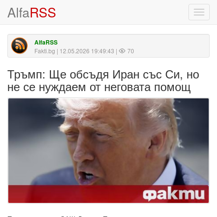
Alfa
RSS
Toggl
navig
AlfaRSS
Fakti.bg
| 12.05.2026 19:49:43 |
70
Тръмп: Ще обсъдя Иран със Си, но
не се нуждаем от неговата помощ