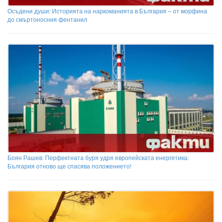
Осъдени души: Историята на наркоманията в България – от морфина
до смъртоносния фентанил
Боян Рашев: Перфектната буря удря европейската енергетика:
България отново ще спасява положението!