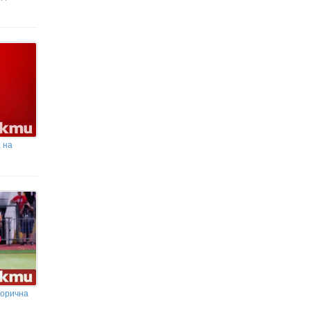
 на
горична