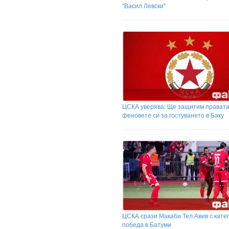
"Васил Левски"
ЦСКА уверява: Ще защитим правата
феновете си за гостуването в Баку
ЦСКА срази Макаби Тел Авив с кате
победа в Батуми