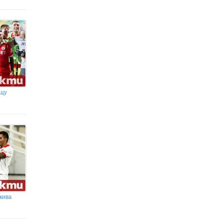
ещу
акива