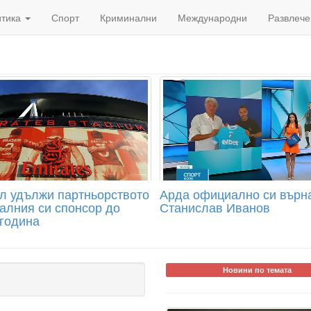
итика
Спорт
Криминални
Международни
Развлече
л удължи партньорството
Арда официално си върн
ралния си спонсор до
Станислав Иванов
 година
Новини по темата