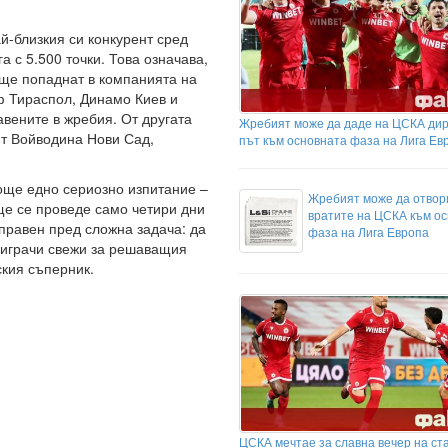
й-близкия си конкурент сред
 с 5.500 точки. Това означава,
 ще попаднат в компанията на
ф Тираспол, Динамо Киев и
авените в жребия. От другата
Жребият може да даде на ЦСКА ди
ят Войводина Нови Сад,
път към основната фаза на Лига Ев
 още едно сериозно изпитание –
Жребият може да отвор
 ще се проведе само четири дни
вратите на ЦСКА към о
правен пред сложна задача: да
фаза на Лига Европа
е играчи свежи за решаващия
ския съперник.
ЦСКА мечтае за славна вечер на ст