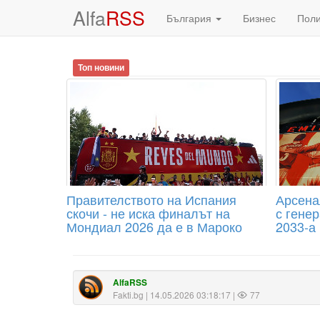
Alfa
RSS
България
Бизнес
Пол
Топ новини
Правителството на Испания
Арсена
скочи - не иска финалът на
с гене
Мондиал 2026 да е в Мароко
2033-а
AlfaRSS
Fakti.bg
| 14.05.2026 03:18:17 |
77