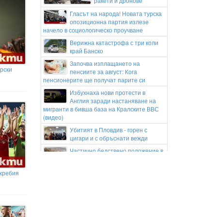
ракети и дронове
Гласът на народа! Новата турска
опозиционна партия излезе
начело в социологическо проучване
Верижна катастрофа с три коли
край Банско
Започва изплащането на
рски
пенсиите за август: Кога
пенсионерите ще получат парите си
Избухнаха нови протести в
Англия заради настаняване на
мигранти в бивша база на Кралските ВВС
(видео)
Убитият в Пловдив - горен с
цигари и с обръснати вежди
Частично бедствено положение в
Перник заради пропаднал път
към газоразпределителна станция
жребия
Министър Ивкова: Страхът от
промяната не е излекувал нито
един пациент
Локомотив Пловдив обяви групата
си за гостуването на "Герена"