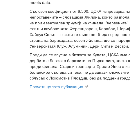
meets data.
Със своя коефициент от 6.500, ЦСКА изпреварва на
непоставените – словашкия Жилина, който разполага
че при евентуален триумф на финала, "червените"
елитни клубове като Ференцварош, Карабах, Шери
Хайдук Сплит – всички те също ще бъдат сред пост
страна на барикадата, освен Жилина, ще се наред
Университатя Клуж, Алуминий, Дери Сити и Вестри.
Преди да се впусне в битката за Купата, ЦСКА има
дербито с Левски в баражите на Първа лига, което
преди финала. Старши треньорът Христо Янев е из
балансира състава си така, че да запази ключовит
сблъсък с Локомотив Пловдив, без да подцени град
Прочети цялата публикация