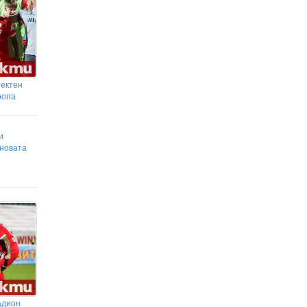
Бившата на Икарди показа
формите си
ректен
ропа
и
сновата
адион