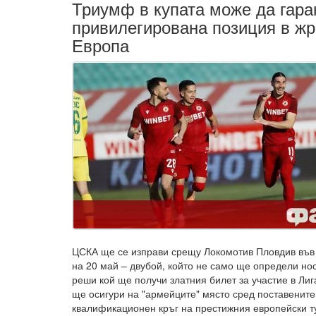
Триумф в купата може да гар
привилегирована позиция в жр
Европа
ЦСКА ще се изправи срещу Локомотив Пловдив във
на 20 май – двубой, който не само ще определи но
реши кой ще получи златния билет за участие в Лиг
ще осигури на "армейците" място сред поставените
квалификационен кръг на престижния европейски ту