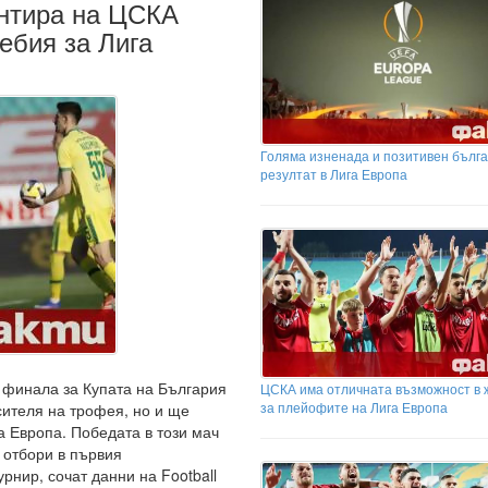
антира на ЦСКА
ебия за Лига
Голяма изненада и позитивен бълга
резултат в Лига Европа
 финала за Купата на България
ЦСКА има отличната възможност в 
за плейофите на Лига Европа
сителя на трофея, но и ще
а Европа. Победата в този мач
 отбори в първия
рнир, сочат данни на Football