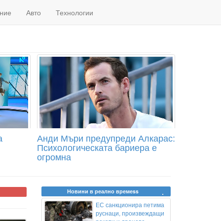
ние
Авто
Технологии
а
Анди Мъри предупреди Алкарас:
Психологическата бариера е
огромна
Новини в реално времеss
ЕС санкционира петима
руснаци, произвеждащи