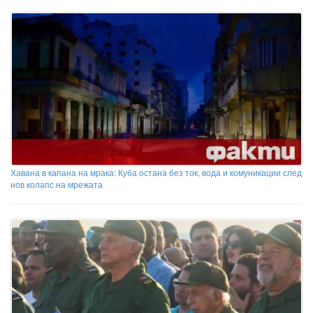
Хавана в капана на мрака: Куба остана без ток, вода и комуникации след
нов колапс на мрежата