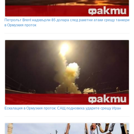
Петролът Brent надхвърли 85 долара след ракетни атаки срещу танкери
в Ормузкия проток
Ескалация в Ормузкия проток: САЩ подновиха ударите срещу Иран