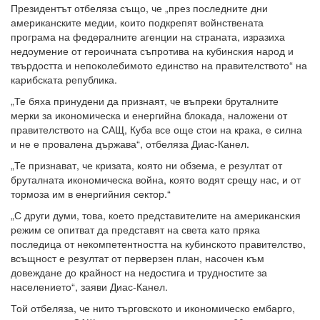
Президентът отбеляза също, че „през последните дни
американските медии, които подкрепят войнствената
програма на федералните агенции на страната, изразиха
недоумение от героичната съпротива на кубинския народ и
твърдостта и непоколебимото единство на правителството“ на
карибската република.
„Те бяха принудени да признаят, че въпреки бруталните
мерки за икономическа и енергийна блокада, наложени от
правителството на САЩ, Куба все още стои на крака, е силна
и не е провалена държава“, отбеляза Диас-Канел.
„Те признават, че кризата, която ни обзема, е резултат от
бруталната икономическа война, която водят срещу нас, и от
тормоза им в енергийния сектор.“
„С други думи, това, което представителите на американския
режим се опитват да представят на света като пряка
последица от некомпетентността на кубинското правителство,
всъщност е резултат от перверзен план, насочен към
довеждане до крайност на недостига и трудностите за
населението“, заяви Диас-Канел.
Той отбеляза, че нито търговското и икономическо ембарго,