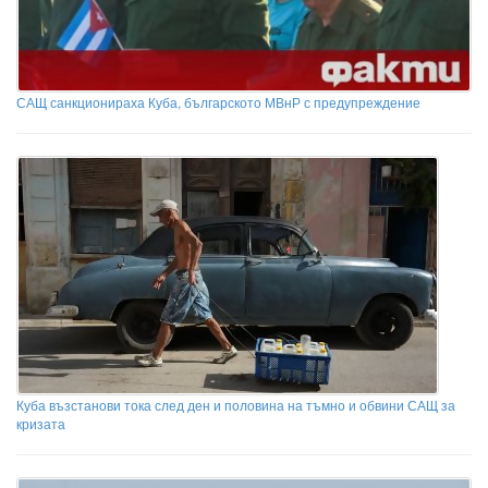
САЩ санкционираха Куба, българското МВнР с предупреждение
Куба възстанови тока след ден и половина на тъмно и обвини САЩ за
кризата