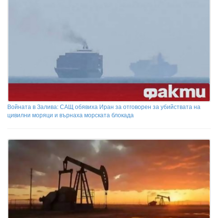
Войната в Залива: САЩ обявиха Иран за отговорен за убийствата на
цивилни моряци и върнаха морската блокада