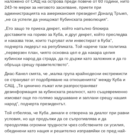
наложено от САЩ на острова преди повече от 60 години, нито
243-те мерки за неговото засилване, приети при
администрацията на американския президент Доналд Тръмп,
„не са успели да унищожат Кубинската революция“.
„Ето защо те приеха декрет, който напълно блокира
доставките на гориво за Куба, и друг декрет, който преследва
и наказва тези, които търгуват или инвестират в Куба“,
подчерта лидерът на републиката. Той нарече тази политика
„перверзен план, чиято основна цел е да накара целия
кубински народ да страда, да го държи като заложник и да го
обръща срещу правителството“.
Диас-Канел смята, че „малка група крайнодесни екстремисти
се страхуват от подобряване на отношенията“ между Куба и
САЩ. „Те цинично лъжат или разпространяват
дезинформация за кубинската реалност, като същевременно
изискват още по-голямо задушаване и заплахи срещу нашия
народ“, подчерта президентът.
Той отбеляза, че Куба „винаги е отворена за диалог при равни
условия, но ще продължи да се съпротивлява и да
преодолява огромни трудности чрез собствените си усилия,
обединени като нация и решително изправяйки се пред най-