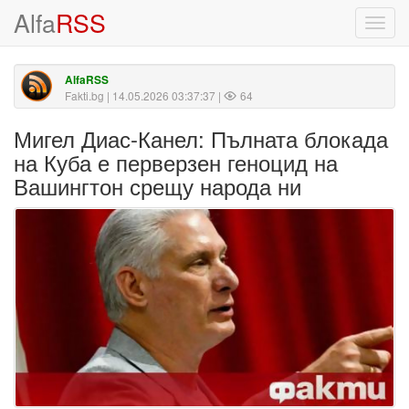
Alfa
RSS
Toggl
navig
AlfaRSS
Fakti.bg
| 14.05.2026 03:37:37 |
64
Мигел Диас-Канел: Пълната блокада
на Куба е перверзен геноцид на
Вашингтон срещу народа ни