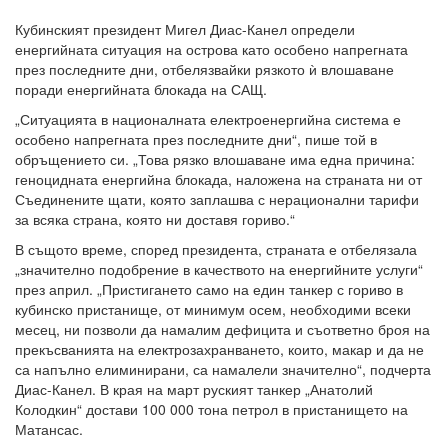
Кубинският президент Мигел Диас-Канел определи
енергийната ситуация на острова като особено напрегната
през последните дни, отбелязвайки рязкото ѝ влошаване
поради енергийната блокада на САЩ.
„Ситуацията в националната електроенергийна система е
особено напрегната през последните дни“, пише той в
обръщението си. „Това рязко влошаване има една причина:
геноцидната енергийна блокада, наложена на страната ни от
Съединените щати, която заплашва с нерационални тарифи
за всяка страна, която ни доставя гориво.“
В същото време, според президента, страната е отбелязала
„значително подобрение в качеството на енергийните услуги“
през април. „Пристигането само на един танкер с гориво в
кубинско пристанище, от минимум осем, необходими всеки
месец, ни позволи да намалим дефицита и съответно броя на
прекъсванията на електрозахранването, които, макар и да не
са напълно елиминирани, са намалели значително“, подчерта
Диас-Канел. В края на март руският танкер „Анатолий
Колодкин“ достави 100 000 тона петрол в пристанището на
Матансас.