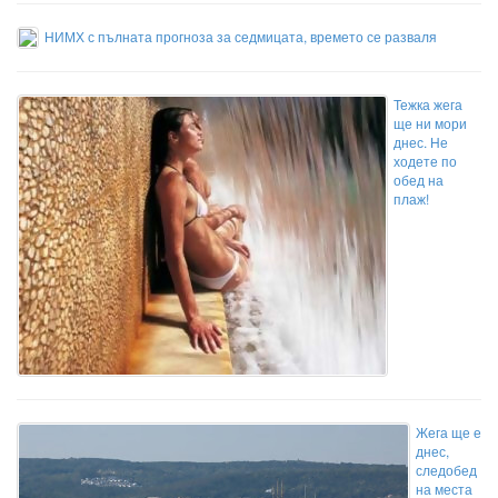
НИМХ с пълната прогноза за седмицата, времето се разваля
Тежка жега
ще ни мори
днес. Не
ходете по
обед на
плаж!
Жега ще е
днес,
следобед
на места