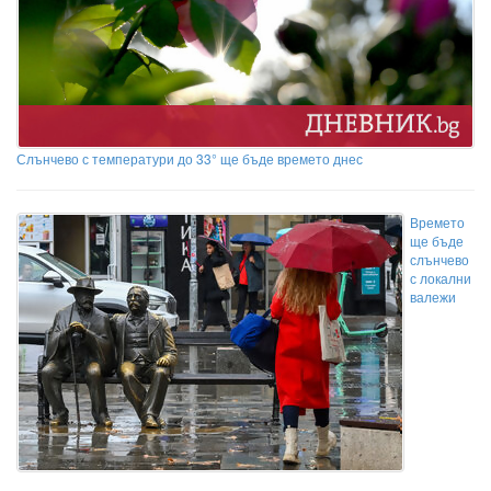
Слънчево с температури до 33° ще бъде времето днес
Времето
ще бъде
слънчево
с локални
валежи