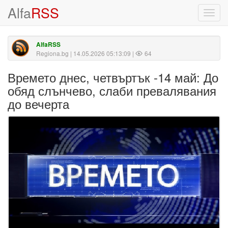
Alfa
RSS
Toggl
navig
AlfaRSS
Regiona.bg
| 14.05.2026 05:13:09 |
64
Времето днес, четвъртък -14 май: До
обяд слънчево, слаби превалявания
до вечерта