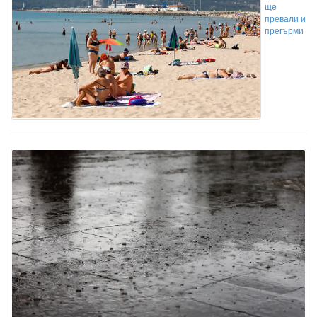
ще
превали и
прегърми