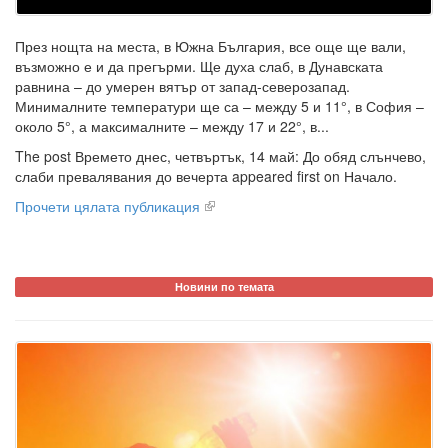
През нощта на места, в Южна България, все още ще вали,
възможно е и да прегърми. Ще духа слаб, в Дунавската
равнина – до умерен вятър от запад-северозапад.
Минималните температури ще са – между 5 и 11°, в София –
около 5°, а максималните – между 17 и 22°, в...
The post Времето днес, четвъртък, 14 май: До обяд слънчево,
слаби превалявания до вечерта appeared first on Начало.
Прочети цялата публикация
Новини по темата