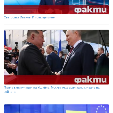
Светослав Иванов: И това ще мине
Пълна капитулация на Украйна! Москва отхвърля замразяване на
войната