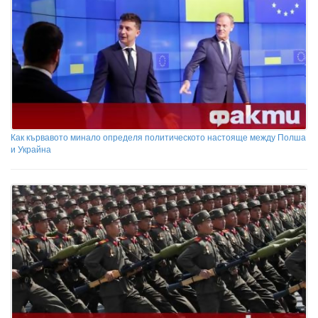
Как кървавото минало определя политическото настояще между Полша
и Украйна