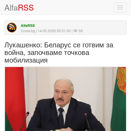
Alfa
RSS
Toggl
navig
AlfaRSS
Cross.bg
| 14.05.2026 05:31:00 |
59
Лукашенко: Беларус се готвим за
война, започваме точкова
мобилизация