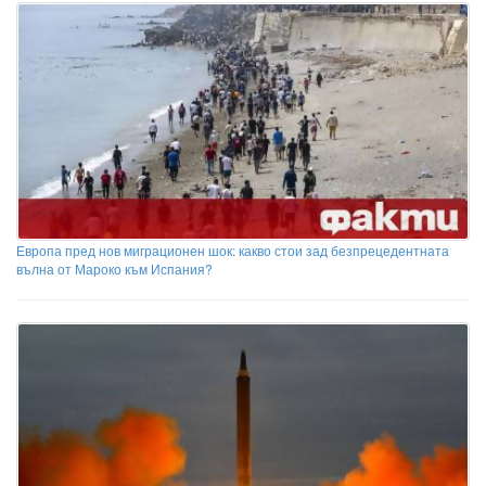
Европа пред нов миграционен шок: какво стои зад безпрецедентната
вълна от Мароко към Испания?