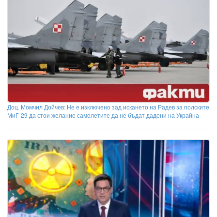
Доц. Момчил Дойчев: Не е изключено зад искането на Радев за полските
МиГ-29 да стои желание самолетите да не бъдат дадени на Украйна