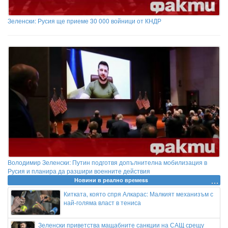
Зеленски: Русия ще приеме 30 000 войници от КНДР
Володимир Зеленски: Путин подготвя допълнителна мобилизация в
Русия и планира да разшири военните действия
Новини в реално времеss
Китката, която спря Алкарас: Малкият механизъм с
най-голяма власт в тениса
Зеленски приветства мащабните санкции на САЩ срещу