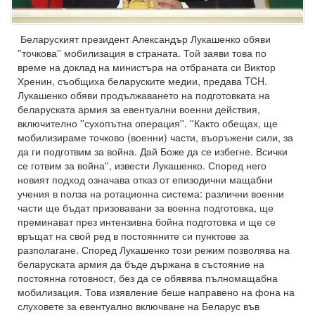
Беларуският президент Александър Лукашенко обяви
''точкова'' мобилизация в страната. Той заяви това по
време на доклад на министъра на отбраната си Виктор
Хренин, съобщиха беларуските медии, предава TCH.
Лукашенко обяви продължаването на подготовката на
беларуската армия за евентуални военни действия,
включително ''сухопътна операция''. ''Както обещах, ще
мобилизираме точково (военни) части, въоръжени сили, за
да ги подготвим за война. Дай Боже да се избегне. Всички
се готвим за война'', извести Лукашенко. Според него
новият подход означава отказ от епизодични мащабни
учения в полза на ротационна система: различни военни
части ще бъдат призовавани за военна подготовка, ще
преминават през интензивна бойна подготовка и ще се
връщат на свой ред в постоянните си пунктове за
разполагане. Според Лукашенко този режим позволява на
беларуската армия да бъде държана в състояние на
постоянна готовност, без да се обявява пълномащабна
мобилизация. Това изявление беше направено на фона на
слуховете за евентуално включване на Беларус във