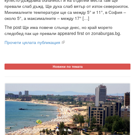
купесто-дъждовна облачност и на отделни места там ще
превали слаб дъжд. Ще духа слаб вятър от изток-североизток.
Минималните температури ще са между 5° и 11°, в София –
около 5°, а максималните – между 17° […]
The post Ще има повече слънце днес, но край морето
следобед пак ще превали appeared first on zonaburgas.bg.
Прочети цялата публикация
Новини по темата