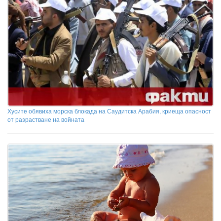
Хусите обявиха морска блокада на Саудитска Арабия, криеща опасност
от разрастване на войната