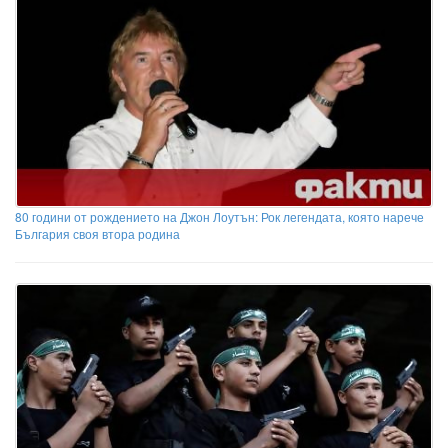
80 години от рождението на Джон Лоутън: Рок легендата, която нарече
България своя втора родина