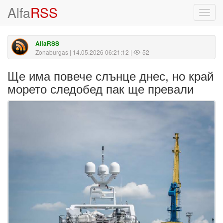
Alfa
RSS
Toggl
navig
AlfaRSS
Zonaburgas
| 14.05.2026 06:21:12 |
52
Ще има повече слънце днес, но край
морето следобед пак ще превали