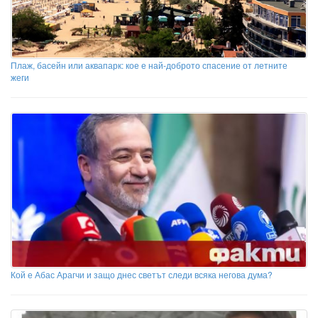
Плаж, басейн или аквапарк: кое е най-доброто спасение от летните
жеги
Кой е Абас Арагчи и защо днес светът следи всяка негова дума?