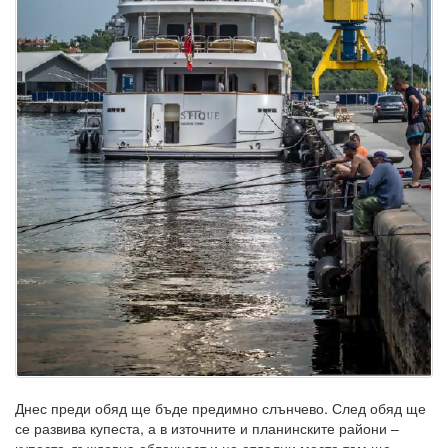
Днес преди обяд ще бъде предимно слънчево. След обяд ще
се развива купеста, а в източните и планинските райони –