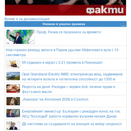
Време е за дехамасизация
Новини в реално времеss
Проф. Рачев се произнесе за времето
Нов странен рекорд: жегата в Париж удължи Айфеловата кула с 10
сантиметра
55-годишен е карал с 2.21 промила в Пернишко!
Opel Grandland Electric AWD: електрическа мощ, задвижване
на четирите колела и теглителна способност до 1350 кг
Рецепта на деня: Разядка с червен боб, печени чушки и
фъстъчено масло
„Ахинора“ на Аполония 2026 в Созопол
Енергийният министър: България с рекорден износ на ток,
АЕЦ "Козлодуй" работи нормално въпреки ниския Дунав
ДБ настоява за създаването на агенция за кибер сигурност