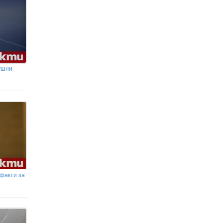
ушни
 факти за