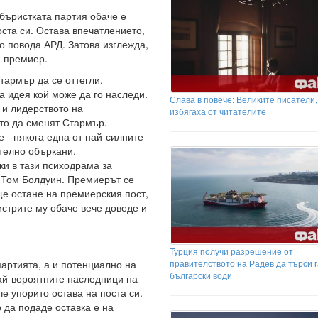
бъристката партия обаче е
оста си. Остава впечатлението,
о повода АРД. Затова изглежда,
е премиер.
тармър да се оттегли.
а идея кой може да го наследи.
Слава в повече: Великите писатели,
 и лидерството на
избягаха от читателите
ито да сменят Стармър.
 - някога една от най-силните
телно объркани.
ки в тази психодрама за
 Том Болдуин. Премиерът се
ще остане на премиерския пост,
истрите му обаче вече доведе и
Турция получи разрешение от
правителството на Радев да търси г
партията, а и потенциално на
български води
най-вероятните наследници на
че упорито остава на поста си.
 да подаде оставка е на