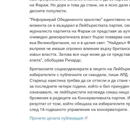
на Фараж. Но дори и това да стане, не е ясно дали
десните популисти.
"Реформирай Обединеното кралство" единствено печ
момента се е възцарил в Лейбъристката партия, см
журналиста партията на Фараж се представя за аут
очевидно демократичната власт бързо покварва онез
във Великобритания, но и в целия свят. "Найджъл 
въпреки че имаше огромно влияние върху британска
извън властта. Затова все още може да се представ
елита", обобщава Ричардс.
Британските социалдемократи в лицето на Лейбъри
избирателите с публичните си скандали, пише АРД.
Стармър наистина трябва да се оттегли и да стане
за последните четири години, който е бил принуден
означавало, че лейбъристите изглежда сякаш нищо 
брожения в редиците на Консервативната партия. 
резултат от този, който обещаха на избирателите п
след 14-годишното управление на консерваторите.
Прочети цялата публикация