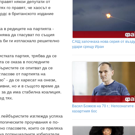
правят някои депутати от
ях го правят, че хаосът е
рдс в британското издание
а в редиците на партията -
 няма да гласуват по същия
а би ги изтласкало решително
САЩ започнаха нова серия от възд
удари срещу Иран
стката партия, трябва да се
та се оказа в последните
ъристите се опитват да се
гласове от партията на
 - да се харесат на онези,
тивни, но и в същото време да
, за да има стабилна коалиция.
д тях.
Васил Божков на 70 г.: Непознатите
хазартния бос
те лейбъристите изглежда успяха
логическите проучвания е по-
но гласовете, които се преляха
 на потенциалните избиратели