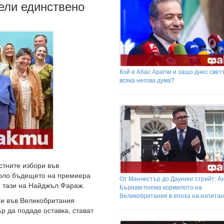
ели единствено
Кой е Абас Арагчи и защо днес свет
всяка негова дума?
стните избори във
коло бъдещето на премиера
От Манчестър до Даунинг стрийт: А
- тази на Найджъл Фараж.
Бърнам поема кормилото на
Великобритания в епоха на изпита
ри във Великобритания
р да подаде оставка, стават