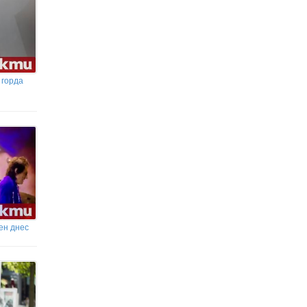
 горда
ен днес