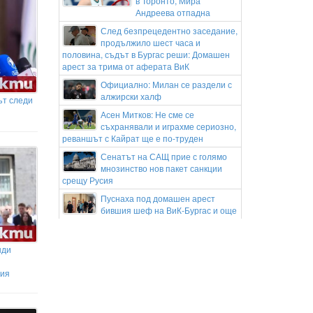
в Торонто, Мира
Андреева отпадна
След безпрецедентно заседание,
продължило шест часа и
половина, съдът в Бургас реши: Домашен
арест за трима от аферата ВиК
Официално: Милан се раздели с
алжирски халф
ът следи
Асен Митков: Не сме се
съхранявали и играхме сериозно,
реваншът с Кайрат ще е по-труден
Сенатът на САЩ прие с голямо
мнозинство нов пакет санкции
срещу Русия
Пуснаха под домашен арест
бившия шеф на ВиК-Бургас и още
двама служители на дружеството
Подготвя ли Риана нов албум
нди
Гонка с полицията в София:
ния
Заловиха Венци „Белия Негър“ с
460 000 евро
Апелативен съд в САЩ спря