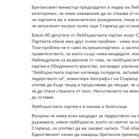
Британският министър-председател и лидер на Лей
категоричен, че няма намерение да се отказва от п
че партията му е изключително разединена, пише п
че актуалният въпрос колко още Стармър да остан
Близо 90 депутати от Лейбъристката партия искат С
Партията обаче има друг голям проблем - няма ясн
Този проблем не е само вътрешнопартиен, а засяга
правителството, за което също няма кандидати, ко
Наблюдатели са възмутени от това, че лейбъристите
партии в Обединеното кралство, изглеждат изключи
"Лейбъристката партия изглежда полудяла, затъвай
лидерството си", коментира биографът на Стармър
опитва да бъде твърд и продължава да твърди, че 
за да спаси страната от хаос. Несъгласието на мин
до оставки.
Лейбъристката партия е в паника и безпътица
Въпреки че няма ясен кандидат за лидерството на 
държавата, някои лейбъристи, които се смятат за 
Стармър, се опитват да му оказват натиск. "Той оба
Единственият начин да накараш британски премиер