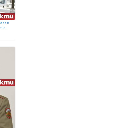
tles в
във