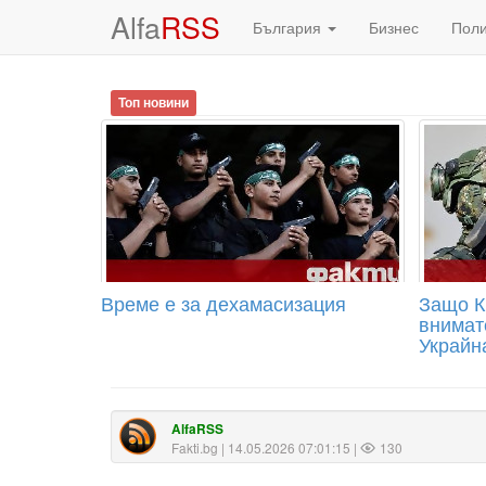
Alfa
RSS
България
Бизнес
Пол
Топ новини
Време е за дехамасизация
Защо К
внимат
Украйн
AlfaRSS
Fakti.bg
| 14.05.2026 07:01:15 |
130