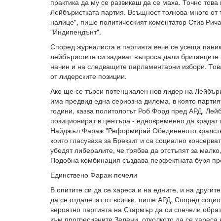
практика да му се развикаш да се маха. Точно това 
Лейбъристката партия. Всъщност толкова много от т
налице", пише политическият коментатор Стив Рича
"Индипендънт".
Според журналиста в партията вече се усеща паник
лейбъристите си задават въпроса дали британците
начин и на следващите парламентарни избори. Тов
от лидерските позиции.
Ако ще се търси потенциален нов лидер на Лейбъри
има предвид една сериозна дилема, в която партия
години, казва политологът Роб Форд пред АРД. Лейб
позиционират в центъра - едновременно да крадат 
Найджъл Фараж "Реформирай Обединеното кралство”
които гласуваха за Брекзит и са социално консерва
убедят либералите, че трябва да отстъпят за малко
Подобна комбинация създава перфектната буря пре
Единствено Фараж печели
В опитите си да се хареса и на едните, и на други
да се отдалечат от всички, пише АРД. Според социо
вероятно партията на Стармър да си спечели обрат
към прогресивните Зелени, отколкото да се хареса