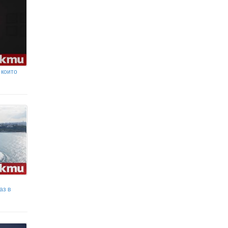
строителството на балната зала
на Тръмп
Сенатът на САЩ прие нови санкции срещу
Путин, руския петрол и газ
 които
аз в