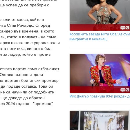
 ще успее да се пребори с
ели от хаоса, който в
ята Стив Ричардс. Според
сайдер във времена, в които
Косовската звезда Рита Ора: Аз съм
и, които я получат - не само
имигрантка и бежанец!
Фараж никога не е управлявал и
та политика, винаги е бил
я за лидер, който е против
стката партия само отблъскват
 Остава въпросът дали
 четвъртият британски премиер
 да подаде оставка. Това би
не са научили от подобните
Мик Джагър празнува 83-и рожден д
И ще доведе до обратен
рез 2024 година - "промяна"