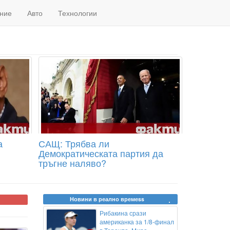
ние
Авто
Технологии
а
САЩ: Трябва ли
Демократическата партия да
тръгне наляво?
Новини в реално времеss
Рибакина срази
американка за 1/8-финал