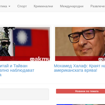
итика
Спорт
Криминални
Международни
Развлече
итай и Тайван
Мохамед Халаф: Краят н
елно наблюдават
американската врява!
а
Новини по темата