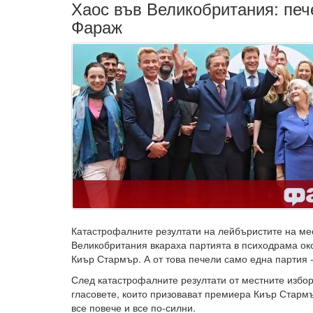
Хаос във Великобритания: печ
Фараж
Катастрофалните резултати на лейбъристите на ме
Великобритания вкараха партията в психодрама о
Киър Стармър. А от това печели само една партия 
След катастрофалните резултати от местните избо
гласовете, които призовават премиера Киър Стармъ
все повече и все по-силни.