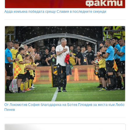
Арда измъкна победата срещу Славия в последните секунди
От Локомотив София благодариха на Ботев Пловдив за жеста към Любо
Пенев