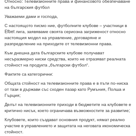
Относно: Телевизионните права и финансовото обезпечаване
на българския футбол
Уважаеми дами и господа,
С настоящото писмо ние, футболните клубове – участници в
Efbet лига, заявяваме своята сериозна загриженост относно
настоящия модел на управление, договаряне и
разпределение на приходите от телевизионни права.
Към днешна дата българските клубове получават
несъразмерно ниски средства, които не отразяват реалната
стойност на продукта „български футбол“.
Фактите са категорични:
Общата стойност на телевизионните права е в пъти по-ниска
от тази в държави със сходен пазар като Румъния, Полша и
Гърция;
Делът на телевизионните приходи в бюджетите на клубовете е
критично нисък, което ограничава възможностите за развитие;
Клубовете, които създават основния продукт, нямат реално
участие в управлението и защитата на неговата икономическа
стойност.