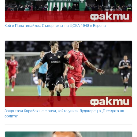
Кой е Панатинайкос: Съперникът на ЦСКА 1948 в Европа
Защо този Карабах не е онзи, който унизи Лудогорец в „Гнездото на
орлите“