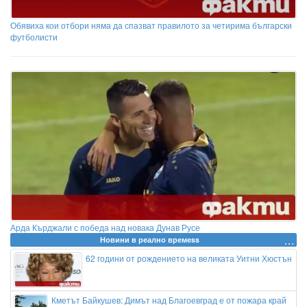
Обявиха кои отбори няма да спазват правилото за четирима български
футболисти
Арда Кърджали с победа над новака Дунав Русе
Новини в реално времеss
62 години от рождението на великата Уитни Хюстън
Кметът Байкушев: Димът над Благоевград е от пожара край