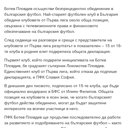
Ботев Пловдив осъществи безпрецедентно обединение в
българския футбол. Най-старият футболен клуб в България
обедини клубовете от Първа лига около обща позиция,
свързана с телевизионните права и финансовото
обезпечаване на българския футбол.
След седмици на разговори и срещи с представители на
клубовете от Първа лига резултатът е показателен – 15 от 16-
те клуба в родния елит подкрепиха общата декларация.
Първият клуб, който подкрепи инициативата на Ботев
Пловдив, бе градският съперник Локомотив Пловдив.
Единственият клуб от Първа лига, който отказа да подпише
декларацията, е ПФК Славия София.
В днешния ден писмото, подписано от 15-те клуба, ще бъде
официално входирано в БФС от Илиян Филипов. Общата
позиция на клубовете е ясен знак, че когато българският
футбол действа обединено, могат да бъдат защитени
интересите на всички участници в него.
ПФК Ботев Пловдив ще продължи последователно да работи
за развитието и подобряването на българския футбол – както