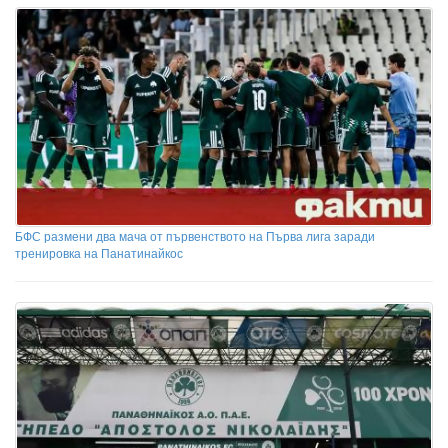
БФС размени два мача от първенството на Първа лига заради
тренировка на Панатинайкос