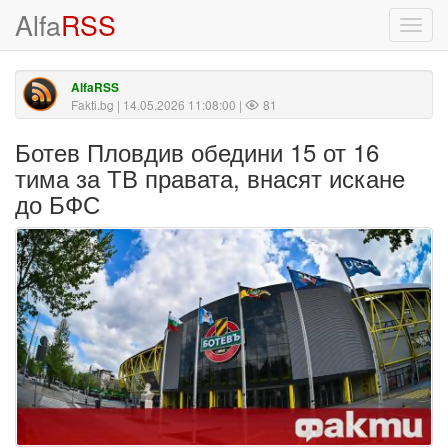
Alfa
RSS
Toggl
navig
AlfaRSS
Fakti.bg
| 14.05.2026 11:08:00 |
81
Ботев Пловдив обедини 15 от 16
тима за ТВ правата, внасят искане
до БФС