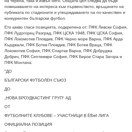
на терена, така и извън него. Общата цел следва да бъде
повишаването на интереса към първенството, връщането на
публиката по стадионите и утвърждаването на по-качествен и
конкурентен български футбол.
Ето какво гласи позицията, подкрепена от: ПФК Левски София,
ПФК Лудогорец Разград, ПФК ЦСКА 1948, ПФК ЦСКА София,
ПФК Локомотив Пловдив, ПФК Черно море Варна, ПФК Арда
Кърджали, ПФК Ботев Пловдив, ПФК Ботев Враца, ПФК
Локомотив София, ПФК Спартак Варна, ПФК Добруджа
Добрич, ПФК Септември София, ПФК Берое Стара Загора и
ПФК Монтана:
"ДО
БЪЛГАРСКИ ФУТБОЛЕН СЪЮЗ
ДО
„НОВА БРОУДКАСТИНГ ГРУП“ АД
ОТ
ФУТБОЛНИТЕ КЛУБОВЕ – УЧАСТНИЦИ В Efbet ЛИГА
ОФИЦИАЛНА ПОЗИЦИЯ