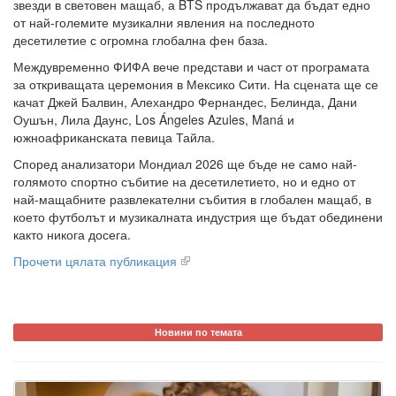
звезди в световен мащаб, а BTS продължават да бъдат едно
от най-големите музикални явления на последното
десетилетие с огромна глобална фен база.
Междувременно ФИФА вече представи и част от програмата
за откриващата церемония в Мексико Сити. На сцената ще се
качат Джей Балвин, Алехандро Фернандес, Белинда, Дани
Оушън, Лила Даунс, Los Ángeles Azules, Maná и
южноафриканската певица Тайла.
Според анализатори Мондиал 2026 ще бъде не само най-
голямото спортно събитие на десетилетието, но и едно от
най-мащабните развлекателни събития в глобален мащаб, в
което футболът и музикалната индустрия ще бъдат обединени
както никога досега.
Прочети цялата публикация
Новини по темата