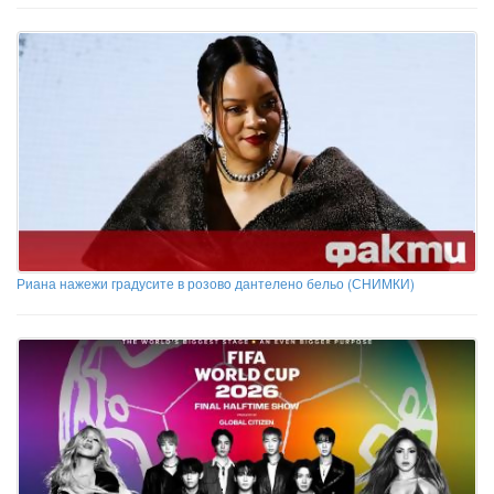
Риана нажежи градусите в розовo дантелено бельо (СНИМКИ)