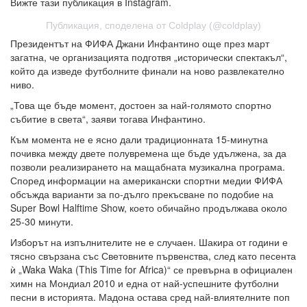
Вижте тази публикация в Instagram.
Публикация, споделена от Coldplay (@coldplay)
Президентът на ФИФА Джани Инфантино още през март
загатна, че организацията подготвя „исторически спектакъл“,
който да изведе футболните финали на ново развлекателно
ниво.
„Това ще бъде момент, достоен за най-голямото спортно
събитие в света“, заяви тогава Инфантино.
Към момента не е ясно дали традиционната 15-минутна
почивка между двете полувремена ще бъде удължена, за да
позволи реализирането на мащабната музикална програма.
Според информации на американски спортни медии ФИФА
обсъжда варианти за по-дълго прекъсване по подобие на
Super Bowl Halftime Show, което обичайно продължава около
25-30 минути.
Изборът на изпълнителите не е случаен. Шакира от години е
тясно свързана със Световните първенства, след като песента
ѝ „Waka Waka (This Time for Africa)“ се превърна в официален
химн на Мондиал 2010 и една от най-успешните футболни
песни в историята. Мадона остава сред най-влиятелните поп