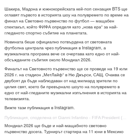
Шакира, Мадона и южнокорейската кей-поп сензация BTS ще
оглавят първото в историята шоу на полувремето по време на
финал на Световно първенство по футбол — мащабен
спектакъл, който ФИФА определя като „нова ера“ за най-
гледаното спортно събитие на планетата.
Новината беше официално потвърдена от световната
футболна централа чрез публикация в Instagram, а
музикалната програма вече се очертава като едно от най-
обсъжданите събития около Мондиал 2026.
Финалът на Световното първенство ще се проведе на 19 юли
2026 г. на стадион „МетЛайф“ в Ню Джърси, САЩ. Очаква се
двубоят да бъде наблюдаван от над милиард зрители по
целия свят, което би превърнало шоуто на полувремето в
едно от най-гледаните музикални изпълнения в историята на
телевизията.
Вижте тази публикация в Instagram.
Публикация, споделена от Gianni Infantino - FIFA President (@gianni_infantino)
Мондиал 2026 ще бъде и най-мащабното световно
първенство досега. Турнирът стартира на 11 юни в Мексико