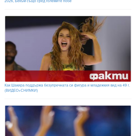
2026, Бекъм също сред големите побе
Как Шакира поддържа безупречната си фигура и младежкия вид на 49 г.
(ВИДЕО+СНИМКИ)