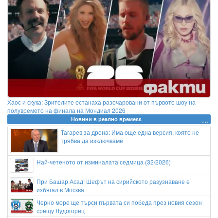
Хаос и скука: Зрителите останаха разочаровани от първото шоу на
полувремето на финала на Мондиал 2026
Новини в реално времеss
Тагарев за дрона: Има още една версия, която не
трябва да изключваме
Най-четеното от изминалата седмица (32/2026)
При Башар Асад! Шефът на сирийското разузнаване е
избягал в Москва
Черно море ще търси първата си победа през новия сезон
срещу Лудогорец