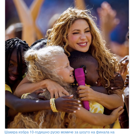
Шакира избра 10-годишно руско момиче за шоуто на финала на