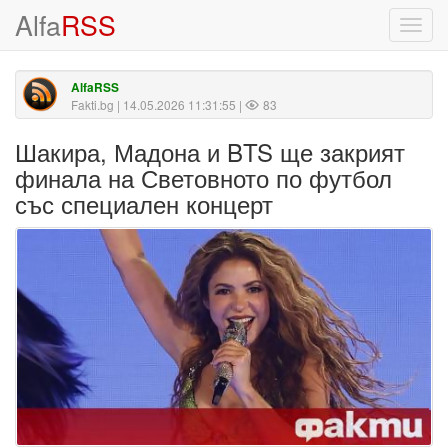
Alfa
RSS
Toggl
navig
AlfaRSS
Fakti.bg
| 14.05.2026 11:31:55 |
83
Шакира, Мадона и BTS ще закрият
финала на Световното по футбол
със специален концерт