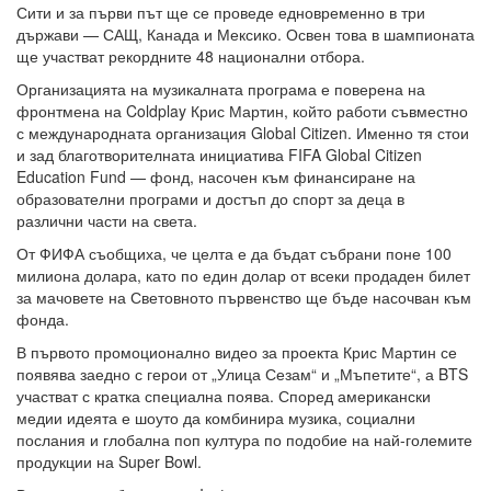
Сити и за първи път ще се проведе едновременно в три
държави — САЩ, Канада и Мексико. Освен това в шампионата
ще участват рекордните 48 национални отбора.
Организацията на музикалната програма е поверена на
фронтмена на Coldplay Крис Мартин, който работи съвместно
с международната организация Global Citizen. Именно тя стои
и зад благотворителната инициатива FIFA Global Citizen
Education Fund — фонд, насочен към финансиране на
образователни програми и достъп до спорт за деца в
различни части на света.
От ФИФА съобщиха, че целта е да бъдат събрани поне 100
милиона долара, като по един долар от всеки продаден билет
за мачовете на Световното първенство ще бъде насочван към
фонда.
В първото промоционално видео за проекта Крис Мартин се
появява заедно с герои от „Улица Сезам“ и „Мъпетите“, а BTS
участват с кратка специална поява. Според американски
медии идеята е шоуто да комбинира музика, социални
послания и глобална поп култура по подобие на най-големите
продукции на Super Bowl.