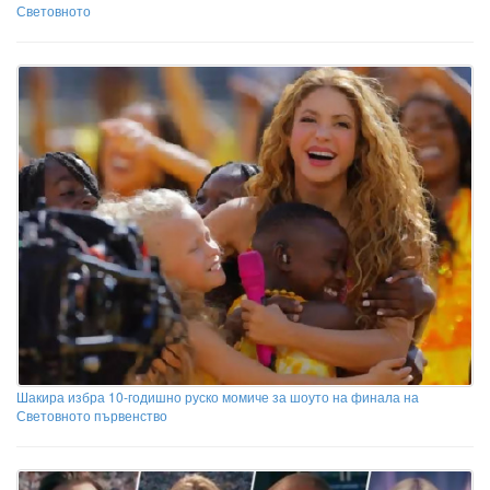
Световното
Шакира избра 10-годишно руско момиче за шоуто на финала на
Световното първенство