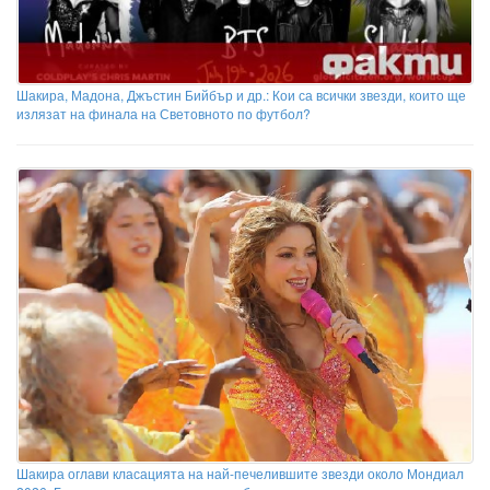
Шакира, Мадона, Джъстин Бийбър и др.: Кои са всички звезди, които ще
излязат на финала на Световното по футбол?
Шакира оглави класацията на най-печелившите звезди около Мондиал