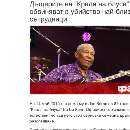
Дъщерите на "Краля на блуса"
обвиняват в убийство най-бли
сътрудници
На 14 май 2015 г. в дома му в Лас Вегас на 89-годи
"Краля на блуса" Би Би Кинг. Официалното заключен
естествен, но зад него стои сериозна семейна дра
разследване.
Според окончателния доклад на Офиса на съдебния