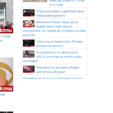
Какво да правите стъпка
по стъпка
САЩ разследват самоубийства в
Киберкомандването
Валентин Илиев: Защо да не
видим някое ново класно
попълнение, но трябва да отговаря на ниво
на ЦСКА
й е Анди
нг
Сблъсъци в Аржентина: Петима
ранени на протест
Астронавтите от мисията на
НАСА са готови за полета през
септември
Жертвите на мълнии в Индия
достигнаха 20 души
Оранжев и жълт код за горещини в петък –
7 август
"Това не е лукс": След щети за
милиарди от пожарите Европа
лей:
настоява за инвестиции в природата
Прощаваме се с журналиста и
писател Димитър Шумналиев