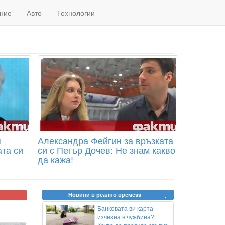
ние
Авто
Технологии
я
Александра Фейгин за връзката
ата си
си с Петър Дочев: Не знам какво
да кажа!
Новини в реално времеss
Банковата ви карта
изчезна в чужбина?