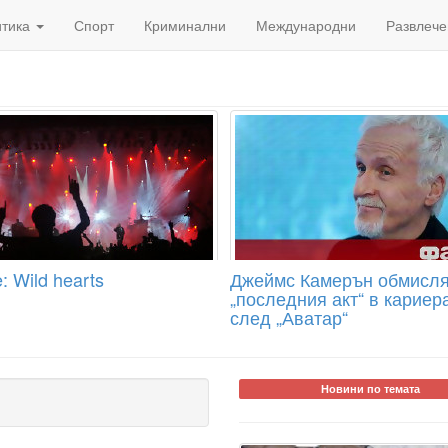
итика
Спорт
Криминални
Международни
Развлече
: Wild hearts
Джеймс Камерън обмисл
„последния акт“ в кариер
след „Аватар“
Новини по темата