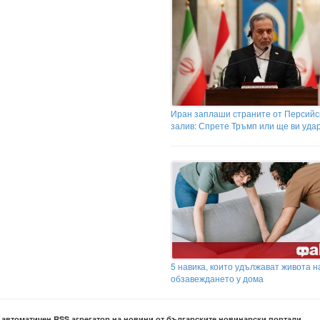
Иран заплаши страните от Персийс
залив: Спрете Тръмп или ще ви уда
5 навика, които удължават живота н
обзавеждането у дома
е автоматичен RSS агрегатор на новини от българските новинарски портали.