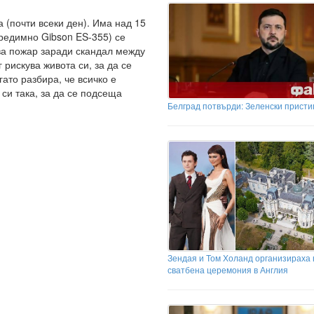
а (почти всеки ден). Има над 15
предимно Gibson ES-355) се
хва пожар заради скандал между
рискува живота си, за да се
гато разбира, че всичко е
 си така, за да се подсеща
Белград потвърди: Зеленски присти
Зендая и Том Холанд организираха 
сватбена церемония в Англия