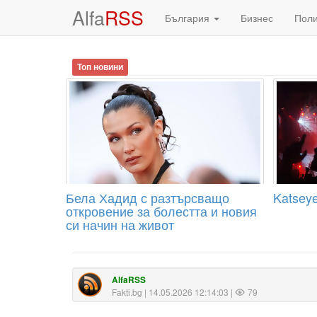
Alfa
RSS
България
Бизнес
Пол
Топ новини
Бела Хадид с разтърсващо
Katseye
откровение за болестта и новия
си начин на живот
AlfaRSS
Fakti.bg
| 14.05.2026 12:14:03 |
79