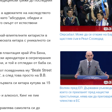
едицински грижи до последния
 а адвокатите на наследството
като "абсурдни, обидни и
то смърт от естествени
Оярсабал: Може да се откаже на Ба
 най-влиятелните китаристи в
щастлив съм в Реал Сосиедад
еската китара с уникалното си
 в плантация край Ита Бена,
ски арендатори в сегрегирания
и, и той е отгледан от баба си.
от псевдонима му "Beale Street
, а след това просто на B.B.
ървата си китара купува за 15
Волгин пред ЕП: Държавни ръковод
които се прекланят пред нацистки
 и алкохол, Кинг не пие
престъпници, няма как да преговаря
членство в ЕС
правлява самолета си до