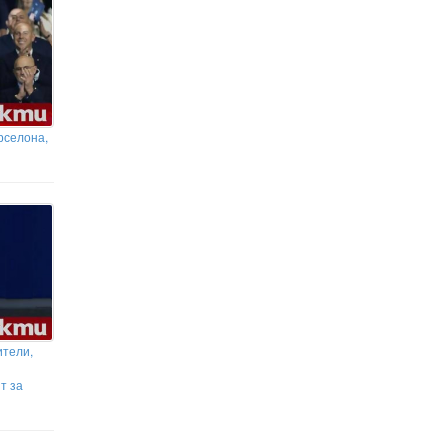
рселона,
ители,
т за