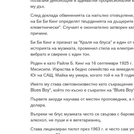
полагани денонощни и адекватни професионални м
му дъх.
След доклада обвиненията са напълно отхвърлени,
на Би Би Кинг определят твърденията на дъщерите 
клеветнически". Случаят е окончателно затворен ка
причини.
Би Би Кинг е признат за "Краля на блуса" и един от
историята на музиката, променил стила на електрич
вибрато и свирене с един тон.
Роден е като Райли Б. Кинг на 16 септември 1925 г.
Мисисипи. Израства в бедно семейство на земедел
Юг на САЩ. Майка му умира, когато той е на 9 годин
Името му става световноизвестно като съкращение 
Blues Boy", който по-късно е съкратен на "Blues Boy"
Първите акорди научава от местен проповедник, а п
долара.
Въпреки че блус музиката често се свързва с барове
алкохол, не пуши и е вегетарианец.
Става лицензиран пилот през 1963 г. и често сам у