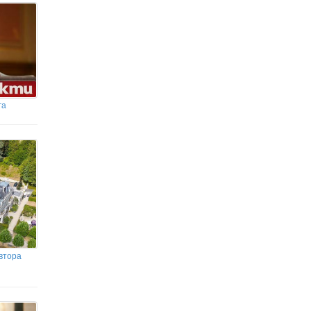
га
втора