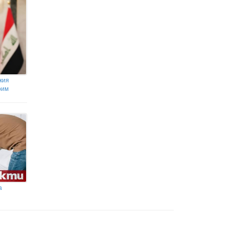
кия
рим
а