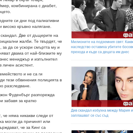
ймер, комбинирана с диабет,
рцето.
едните си дни под палиативни
и високо кръвно налягане.
 скандал. Две от дъщерите на
фициални жалби. Те твърдят, че
Милионите на подземния свят: Какв
наследство оставиха убитите босов
 за да се ускори смъртта му и
прехода и къде са децата им днес
няват двама от най-близките му
изнес мениджър и изпълнител
в личен асистент.
мейството и не са ги
ади тези обвинения полицията в
но разследване.
Джон Фуденбърг разпорежда
и забавя за кратко
Див скандал избухна между Мария и
т, че няма никакви следи от
заплашват се със съд
иха могли да причинят или
рждават, че за Кинг са