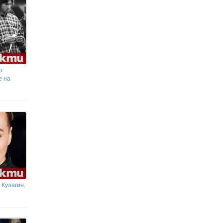
Наближава най-интересното
астрономическо явление за тази
година (СНИМКИ)
о
е на
 Кулагин,