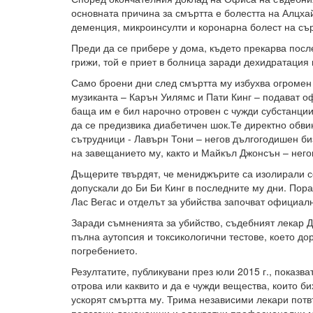
основната причина за смъртта е болестта на Алцха
деменция, микроинсулти и коронарна болест на съ
Преди да се прибере у дома, където прекарва посл
грижи, той е приет в болница заради дехидратация 
Само броени дни след смъртта му избухва огромен
музиканта – Карън Уилямс и Пати Кинг – подават о
баща им е бил нарочно отровен с чужди субстанции,
да се предизвика диабетичен шок.Те директно обви
сътрудници - Лавърн Тони – негов дългогодишен б
на завещанието му, както и Майкъл Джонсън – него
Дъщерите твърдят, че мениджърите са изолирали се
допускали до Би Би Кинг в последните му дни. Пор
Лас Вегас и отделът за убийства започват официал
Заради съмненията за убийство, съдебният лекар 
пълна аутопсия и токсикологични тестове, което дор
погребението.
Резултатите, публикувани през юли 2015 г., показва
отрова или каквито и да е чужди вещества, които б
ускорят смъртта му. Трима независими лекари потвъ