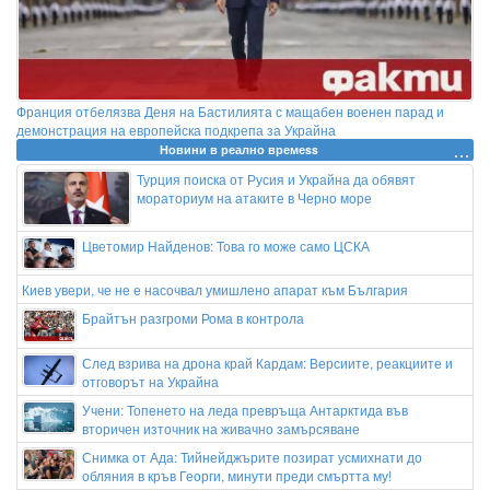
Франция отбелязва Деня на Бастилията с мащабен военен парад и
демонстрация на европейска подкрепа за Украйна
Новини в реално времеss
Турция поиска от Русия и Украйна да обявят
мораториум на атаките в Черно море
Цветомир Найденов: Това го може само ЦСКА
Киев увери, че не е насочвал умишлено апарат към България
Брайтън разгроми Рома в контрола
След взрива на дрона край Кардам: Версиите, реакциите и
отговорът на Украйна
Учени: Топенето на леда превръща Антарктида във
вторичен източник на живачно замърсяване
Снимка от Ада: Тийнейджърите позират усмихнати до
обляния в кръв Георги, минути преди смъртта му!