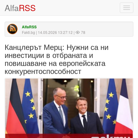
Alfa
RSS
Toggl
navig
AlfaRSS
Fakti.bg
| 14.05.2026 13:27:12 |
78
Канцлерът Мерц: Нужни са ни
инвестиции в отбраната и
повишаване на европейската
конкурентоспособност