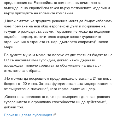
предложения на Европейската комисия, включително за
въвеждане на европейски такси върху тютюневите изделия и
върху приходите на големите компании.
„Някои смятат, че трудните решения могат да бъдат избегнати
чрез поемане на нов общ европейски дълг и покриване на
текущите разходи със заеми. Германия не може да подкрепи
подобен подход, включително заради конституционните
ограничения в страната (т. нар. дълговата спирачка)“, заяви
Мерц.
По думите му към момента повече от две трети от бюджета на
ЕС се насочват към субсидии, докато някои държави
изразходват повече средства за обслужване на дълга си,
отколкото за отбрана.
„Не можем да посрещнем предизвикателствата на 21-ви век с
бюджет от 20-и век. Затова фундаменталната модернизация е
от съществено значение“, каза германският канцлер.
„Освен това реалността е, че прекомерният дълг застрашава
суверенитета и ограничава способността ни да действаме“,
добави той.
Прочети цялата публикация