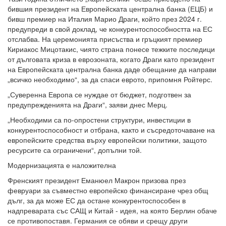
бившия президент на Европейската централна банка (ЕЦБ) и
бивш премиер на Италия Марио Драги, който през 2024 г.
предупреди в свой доклад, че конкурентоспособността на ЕС
отслабва. На церемонията присъства и гръцкият премиер
Кириакос Мицотакис, чиято страна понесе тежките последици
от дълговата криза в еврозоната, когато Драги като президент
на Европейската централна банка даде обещание да направи
„всичко необходимо“, за да спаси еврото, припомня Ройтерс.
„Суверенна Европа се нуждае от бюджет, подготвен за
предупрежденията на Драги“, заяви днес Мерц.
„Необходими са по-опростени структури, инвестиции в
конкурентоспособност и отбрана, както и съсредоточаване на
европейските средства върху европейски политики, защото
ресурсите са ограничени“, допълни той.
Модернизацията е наложителна
Френският президент Еманюел Макрон призова през
февруари за съвместно европейско финансиране чрез общ
дълг, за да може ЕС да остане конкурентоспособен в
надпреварата със САЩ и Китай - идея, на която Берлин обаче
се противопоставя. Германия се обяви и срещу други