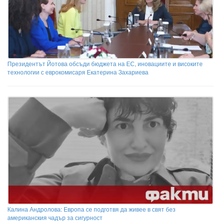
Президентът Йотова обсъди бюджета на ЕС, иновациите и високите
технологии с еврокомисаря Екатерина Захариева
Калина Андролова: Европа се подготвя да живее в свят без
американския чадър за сигурност