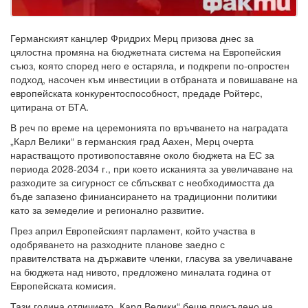
Германският канцлер Фридрих Мерц призова днес за
цялостна промяна на бюджетната система на Европейския
съюз, която според него е остаряла, и подкрепи по-опростен
подход, насочен към инвестиции в отбраната и повишаване на
европейската конкурентоспособност, предаде Ройтерс,
цитирана от БТА.
В реч по време на церемонията по връчването на наградата
„Карл Велики“ в германския град Аахен, Мерц очерта
нарастващото противопоставяне около бюджета на ЕС за
периода 2028-2034 г., при което исканията за увеличаване на
разходите за сигурност се сблъскват с необходимостта да
бъде запазено финиансирането на традиционни политики
като за земеделие и регионално развитие.
През април Европейският парламент, който участва в
одобряването на разходните планове заедно с
правителствата на държавите членки, гласува за увеличаване
на бюджета над нивото, предложено миналата година от
Европейската комисия.
Тази година отличието „Карл Велики“ беше присъдено на