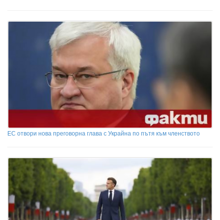
ЕС отвори нова преговорна глава с Украйна по пътя към членството