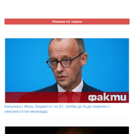
Новини по темата
Канцлерът Мерц: Бюджетът на ЕС трябва да бъде намален с
няколкостотин милиарда