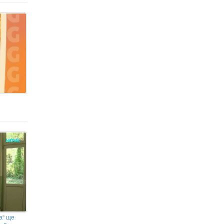
а“ ще