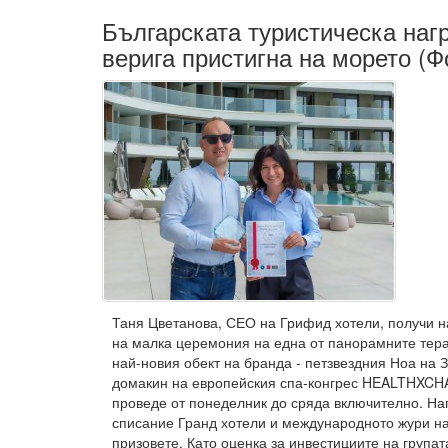
Българската туристическа наг
верига пристигна на морето (Ф
Таня Цветанова, СЕО на Грифид хотели, получи наг
на малка церемония на една от панорамните тера
най-новия обект на бранда - петзвездния Ноа на 
домакин на европейския спа-конгрес HEALTHXCHA
проведе от понеделник до сряда включително. На
списание Гранд хотели и международното жури н
призовете. Като оценка за инвестициите на групат