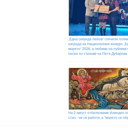
„Една секунда любов“ спечели голя
награда на Националния конкурс „Б
морето“ 2026, а любима на публикат
песен по стихове на Петя Дубарова
На 2 август отбелязваме Илинден п
стил - не се работи, а "морето се о