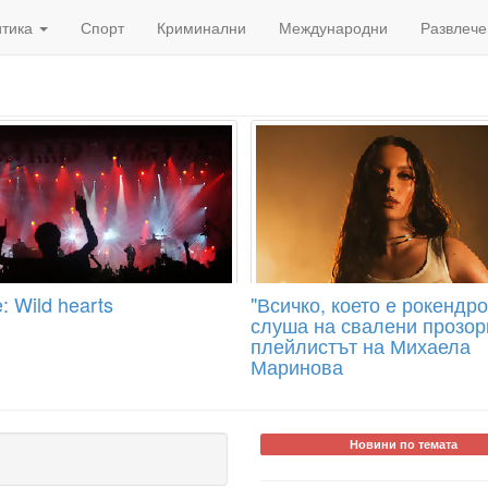
итика
Спорт
Криминални
Международни
Развлече
: Wild hearts
"Всичко, което е рокендро
слуша на свалени прозор
плейлистът на Михаела
Маринова
Новини по темата