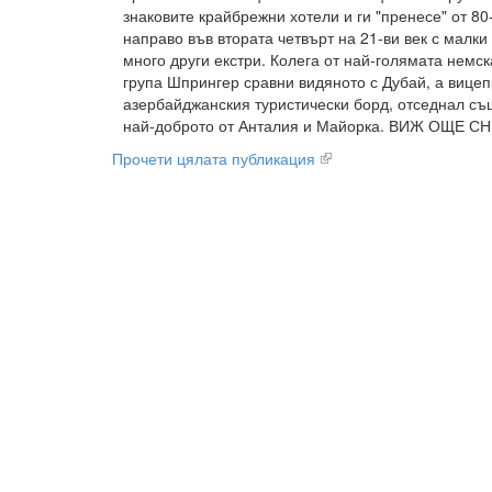
знаковите крайбрежни хотели и ги "пренесе" от 80-
направо във втората четвърт на 21-ви век с малки
много други екстри. Колега от най-голямата немс
група Шпрингер сравни видяното с Дубай, а вице
азербайджанския туристически борд, отседнал същ
най-доброто от Анталия и Майорка. ВИЖ ОЩЕ СН
Прочети цялата публикация