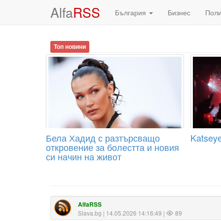
Alfa
RSS
България
Бизнес
Пол
Топ новини
Бела Хадид с разтърсващо
Katseye
откровение за болестта и новия
си начин на живот
AlfaRSS
Slava.bg
| 14.05.2026 14:16:49 |
89