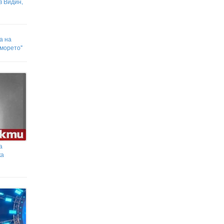
в Видин,
а на
 морето"
а
ка