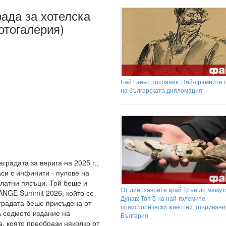
рада за хотелска
отогалерия)
Бай Ганьо посланик: Най-срамните 
на българската дипломация
радата за верига на 2025 г.,
си с инфинити - пулове на
Златни пясъци. Той беше и
От динозаврите край Трън до мамута
NGE Summit 2026, който се
Дунав: Топ 5 на най-големите
градата беше присъдена от
праисторически животни, откривани
а седмото издание на
България
а, която преобрази няколко от