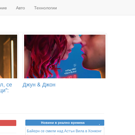
ние
Авто
Технологии
л, се
Джун & Джон
ци":
Новини в реално времеss
Байерн се смили над Астън Вила в Хонконг