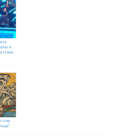
мата
ургас и
а стана
о стар
бръща"