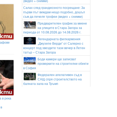
(видео + снимки)
Салах след грандиозното посрещане: За
първи път виждам нещо подобно, дошъл
съм да печеля трофеи (видео + снимки)
Предварителен график за миене
на улиците в Стара Загора за
периода от 10.08.2026 до 14.08.2026 г.
Легендарната филхармония
гафове
„Джузепе Верди“ от Салерно с
концерт под звездите тази вечер в Летен
татър – Стара Загора
Боди камери ще записват
проверките на строителни обекти
в София
Федерален апелативен съд в
САЩ спря строителството на
балната зала на Тръмп
Гърция прати дронове на
плажовете, глобите стигат 73 000
 в река
евро
Възстановени са три
 в
противопожарни кули на Витоша