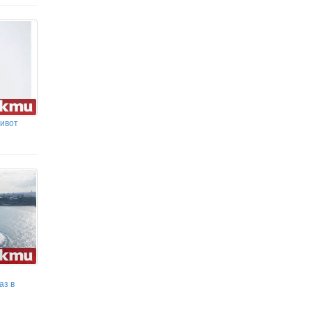
Огнян Минчев: За победа на
президентските избори ще
трябват минимум 1,2 млн. гласа
Легендарен кораб на „Грийнпийс“
пристигна във Варна в защита на Черно
море
Живот
аз в