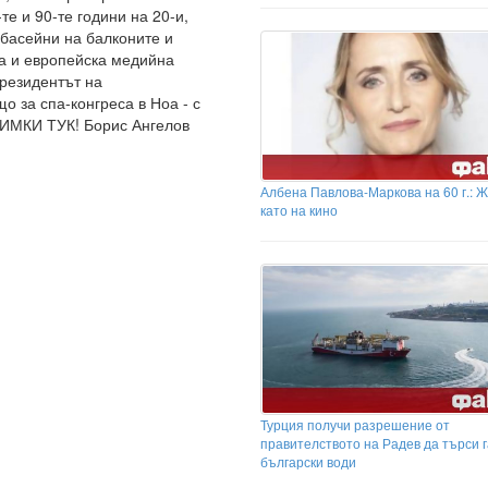
те и 90-те години на 20-и,
 басейни на балконите и
ка и европейска медийна
президентът на
о за спа-конгреса в Ноа - с
ИМКИ ТУК! Борис Ангелов
Албена Павлова-Маркова на 60 г.: 
като на кино
Турция получи разрешение от
правителството на Радев да търси г
български води