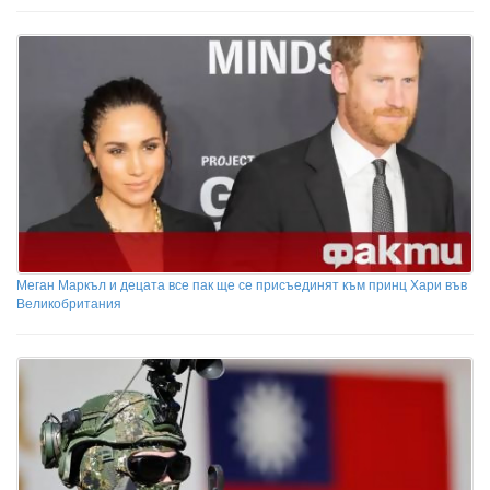
Меган Маркъл и децата все пак ще се присъединят към принц Хари във
Великобритания