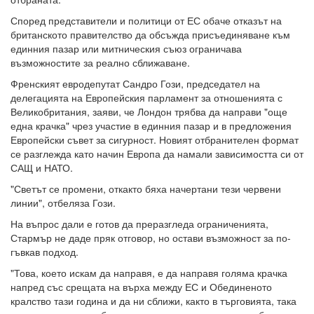
Според представители и политици от ЕС обаче отказът на
британското правителство да обсъжда присъединяване към
единния пазар или митническия съюз ограничава
възможностите за реално сближаване.
Френският евродепутат Сандро Гози, председател на
делегацията на Европейския парламент за отношенията с
Великобритания, заяви, че Лондон трябва да направи "още
една крачка" чрез участие в единния пазар и в предложения
Европейски съвет за сигурност. Новият отбранителен формат
се разглежда като начин Европа да намали зависимостта си от
САЩ и НАТО.
"Светът се промени, откакто бяха начертани тези червени
линии", отбеляза Гози.
На въпрос дали е готов да преразгледа ограниченията,
Стармър не даде пряк отговор, но остави възможност за по-
гъвкав подход.
"Това, което искам да направя, е да направя голяма крачка
напред със срещата на върха между ЕС и Обединеното
кралство тази година и да ни сближи, както в търговията, така