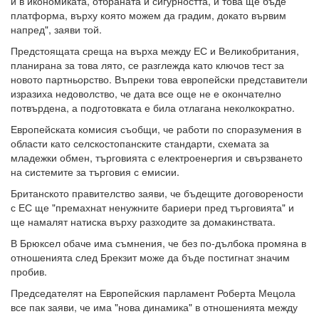
и в икономиката, отбраната и сигурността, и това ще бъде
платформа, върху която можем да градим, докато вървим
напред", заяви той.
Предстоящата среща на върха между ЕС и Великобритания,
планирана за това лято, се разглежда като ключов тест за
новото партньорство. Въпреки това европейски представители
изразиха недоволство, че дата все още не е окончателно
потвърдена, а подготовката е била отлагана неколкократно.
Европейската комисия съобщи, че работи по споразумения в
области като селскостопанските стандарти, схемата за
младежки обмен, търговията с електроенергия и свързването
на системите за търговия с емисии.
Британското правителство заяви, че бъдещите договорености
с ЕС ще "премахнат ненужните бариери пред търговията" и
ще намалят натиска върху разходите за домакинствата.
В Брюксел обаче има съмнения, че без по-дълбока промяна в
отношенията след Брекзит може да бъде постигнат значим
пробив.
Председателят на Европейския парламент Роберта Мецола
все пак заяви, че има "нова динамика" в отношенията между