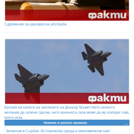
Сдружение за еднократна употреба
Ерозия на силата на заплахите на Доналд Тръмп! Нито силното
желание да сключи сделка, нито военната сила може да му осигури това,
което иска
Новини в реално времеss
Зеленски в Сърбия: Историческа среща и икономически пакт