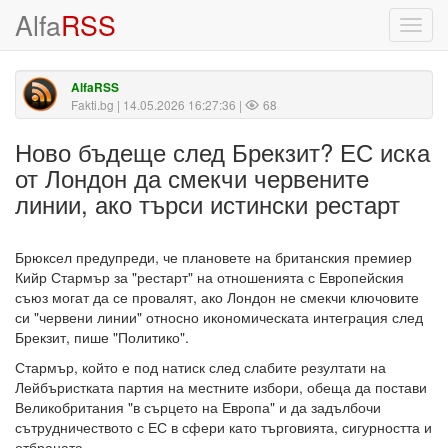
Alfa
RSS
Toggl
navig
AlfaRSS
Fakti.bg
| 14.05.2026 16:27:36 |
68
Ново бъдеще след Брекзит? ЕС иска
от Лондон да смекчи червенитe
линии, ако търси истински рестарт
Брюксел предупреди, че плановете на британския премиер
Кийр Стармър за "рестарт" на отношенията с Европейския
съюз могат да се провалят, ако Лондон не смекчи ключовите
си "червени линии" относно икономическата интеграция след
Брекзит, пише "Политико".
Стармър, който е под натиск след слабите резултати на
Лейбъристката партия на местните избори, обеща да постави
Великобритания "в сърцето на Европа" и да задълбочи
сътрудничеството с ЕС в сфери като търговията, сигурността и
отбраната.