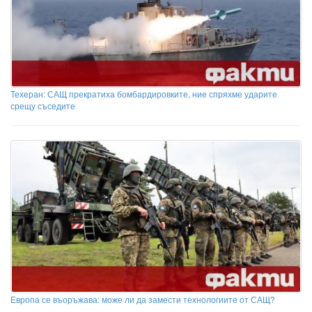
Техеран: САЩ прекратиха бомбардировките, ние спряхме ударите
срещу съседите
Европа се въоръжава: може ли да замести технологиите от САЩ?