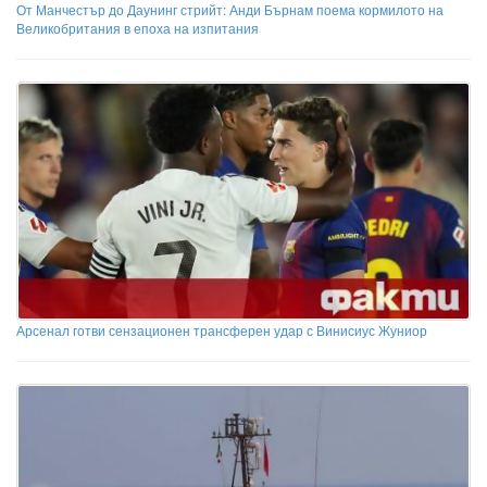
От Манчестър до Даунинг стрийт: Анди Бърнам поема кормилото на
Великобритания в епоха на изпитания
Арсенал готви сензационен трансферен удар с Винисиус Жуниор