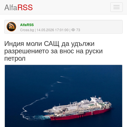
Alfa
RSS
Toggl
navig
AlfaRSS
Cross.bg
| 14.05.2026 17:01:00 |
73
Индия моли САЩ да удължи
разрешението за внос на руски
петрол