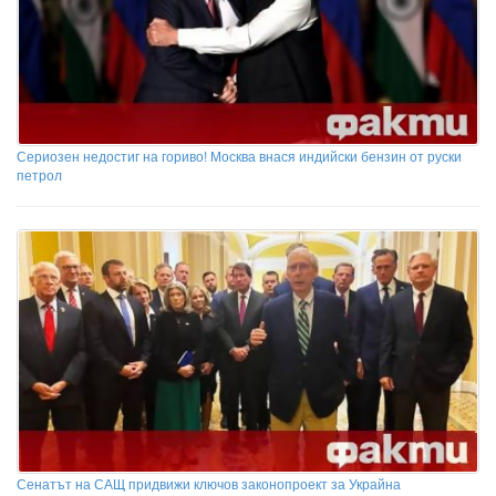
Сериозен недостиг на гориво! Москва внася индийски бензин от руски
петрол
Сенатът на САЩ придвижи ключов законопроект за Украйна