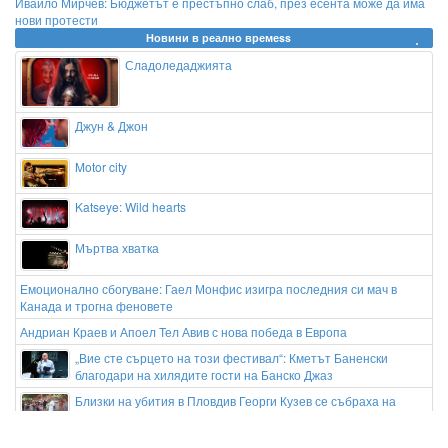
Ивайло Мирчев: Бюджетът е престъпно слаб, през есента може да има
нови протести
Новини в реално времеss
Сладоледаджията
Джун & Джон
Motor city
Katseye: Wild hearts
Мъртва хватка
Емоционално сбогуване: Гаел Монфис изигра последния си мач в
Канада и трогна феновете
Андриан Краев и Апоел Тел Авив с нова победа в Европа
„Вие сте сърцето на този фестивал“: Кметът Баненски
благодари на хилядите гости на Банско Джаз
Близки на убития в Пловдив Георги Кузев се събраха на
бдение пред дома му
Спират продължанието на "Барби"?