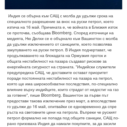
Индия се обърна към САЩ с молба да удължи срока на
специалното разрешение за внос на руски петрол, което
изтича на 16 май. Причината е, че войната в Близкия изток
се проточва, съобщава Bloomberg. Според източници на
медията, Ню Делхи се е обърнало към Вашингтон с молба
да удължи изключението от санкциите, което позволява
закупуването на руски петрол. В Индия подчертават, че
продължаването на блокадата на Ормузкия проток и
общата нестабилност на пазара създават рискове за
енергийната сигурност на страната. "Индийски служители
предупредиха САЩ, че доставките остават приоритет
поради постоянната нестабилност на пазара на петрол,
която ще има широкообхватни последствия, по-специално
влияние върху индийците, които страдат от недостиг на газ
за готвене", пише Bloomberg. Вашингтон за първи път
предостави такова изключение през март, а впоследствие
го удължи до 16 май, опитвайки се едновременно да спре
ръста на световните цени на петрола. Въпреки че руският
петрол формално не попада под общите санкции, САЩ по-
рано призоваха Индия да намали покупките, за да засили