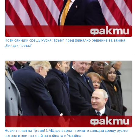
Нови санкции срещу Русия: Тръмп пред финално решение за закона
„Линдзи Греъм“
Новият план на Тръмп! САЩ ще върнат тежките санкции срещу руския
петрол в опит за край на войната в Украйна