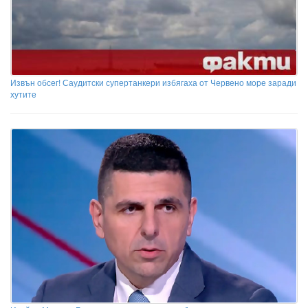
Извън обсег! Саудитски супертанкери избягаха от Червено море заради
хутите