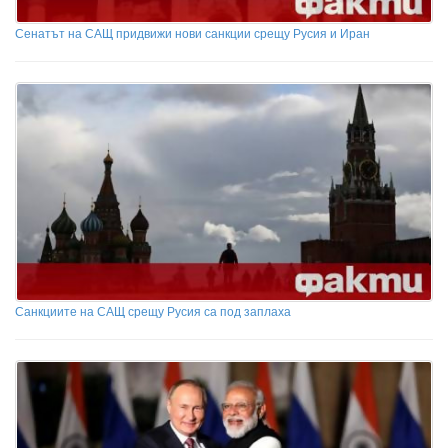
Сенатът на САЩ придвижи нови санкции срещу Русия и Иран
Санкциите на САЩ срещу Русия са под заплаха