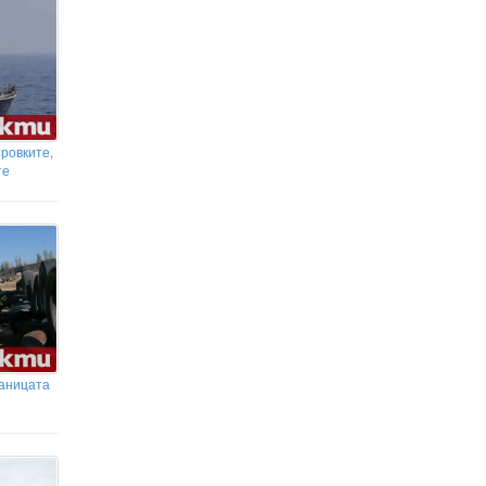
ровките,
те
раницата