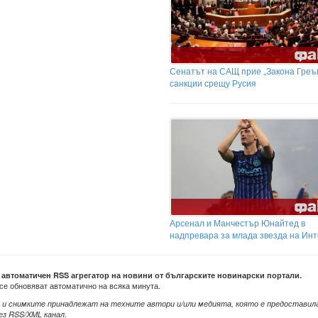
Сенатът на САЩ прие „Закона Греъ
санкции срещу Русия
Арсенал и Манчестър Юнайтед в
надпревара за млада звезда на Ин
е автоматичен RSS агрегатор на новини от българските новинарски портали.
се обновяват автоматично на всяка минута.
 и снимките принадлежат на техните автори и/или медията, която е предоставил
ез RSS/XML канал.