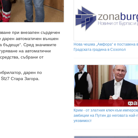
лзване при внезапен сърдечен
бе дарен автоматичен външен
Нова чешма „Амфора“ е поставена 
за бъдеще“. Сред значимите
Градската градина в Созопол
гуряване на автоматични
средства, събрани от
ибрилатор, дарен по
 Stz7 Стара Загора.
Крим - от златния ключ към имперск
амбиции на Путин до неговата най-
уязвимост