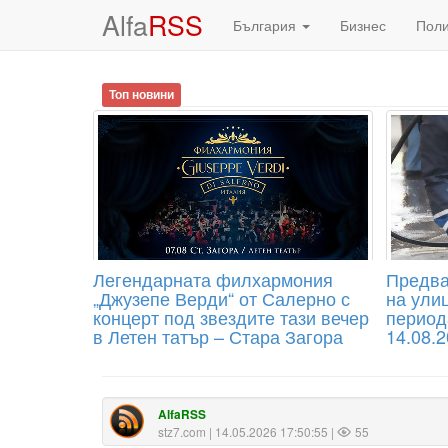
Alfa
RSS
България
Бизнес
Пол
Топ новини
Легендарната филхармония
Предва
„Джузепе Верди“ от Салерно с
на улиц
концерт под звездите тази вечер
период
в Летен татър – Стара Загора
14.08.2
AlfaRSS
stz7.com
| 14.05.2026 17:50:55 |
55