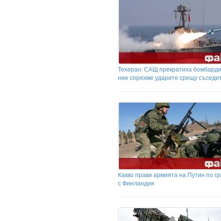
Техеран: САЩ прекратиха бомбарди
ние спряхме ударите срещу съседи
Какво прави армията на Путин по г
с Финландия