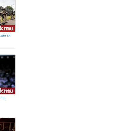
амести
т за