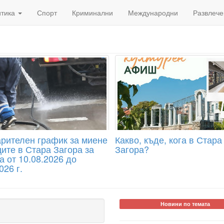
итика
Спорт
Криминални
Международни
Развлече
рителен график за миене
Какво, къде, кога в Стара
ите в Стара Загора за
Загора?
а от 10.08.2026 до
026 г.
Новини по темата