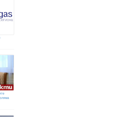
Днес е голям празник, но
поверията крият опасни забрани
в
ите
голяма