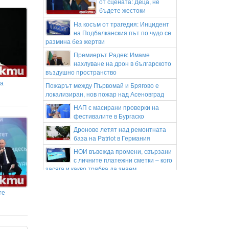
от сцената: Деца, не
бъдете жестоки
На косъм от трагедия: Инцидент
на Подбалканския път по чудо се
размина без жертви
Премиерът Радев: Имаме
нахлуване на дрон в българското
въздушно пространство
та
Пожарът между Първомай и Брягово е
локализиран, нов пожар над Асеновград
НАП с масирани проверки на
фестивалите в Бургаско
Дронове летят над ремонтната
база на Patriot в Германия
НОИ въвежда промени, свързани
с личните платежни сметки – кого
засяга и какво трябва да знаем
Дрон е нахлул в българското
въздушно пространство
те
Марс може да се превърне във втора
обитаема Земя: какво стана известно за
тераформирането на Червената планета?