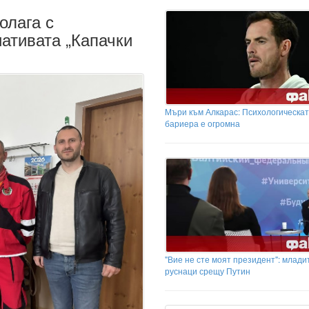
олага с
ативата „Капачки
Мъри към Алкарас: Психологическа
бариера е огромна
"Вие не сте моят президент": млади
руснаци срещу Путин