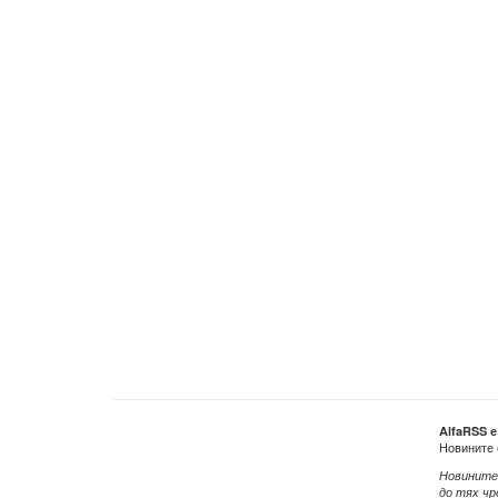
AlfaRSS 
Новините 
Новините
до тях чр