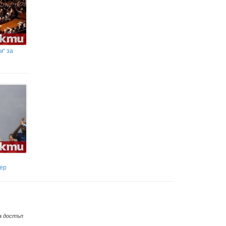
м“ за
тер
а достъп