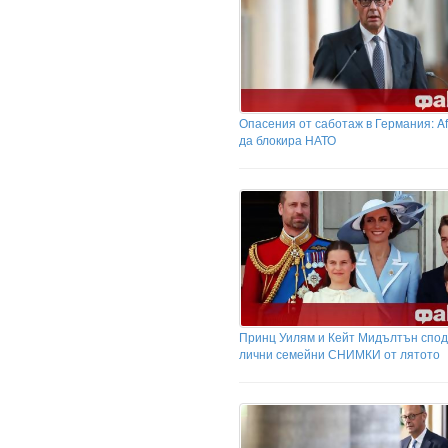
Опасения от саботаж в Германия: A
да блокира НАТО
Принц Уилям и Кейт Мидълтън спо
лични семейни СНИМКИ от лятото