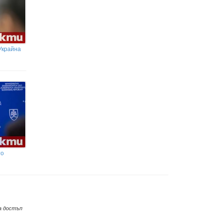
Украйна
то
а достъп