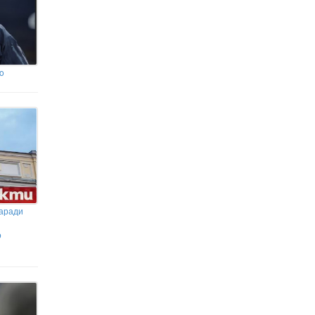
co
заради
о