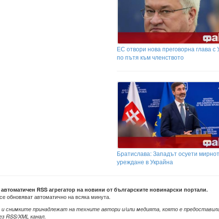
ЕС отвори нова преговорна глава с 
по пътя към членството
Братислава: Западът осуети мирно
уреждане в Украйна
е автоматичен RSS агрегатор на новини от българските новинарски портали.
се обновяват автоматично на всяка минута.
 и снимките принадлежат на техните автори и/или медията, която е предоставил
ез RSS/XML канал.