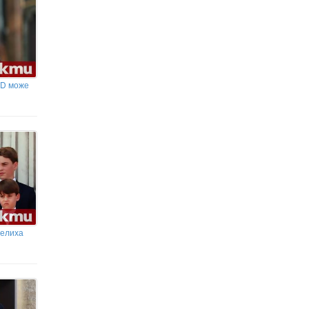
вниманието на клубове от еfbet Лига
Неволна грешка разкри трансфер за
Арсенал
fD може
делиха