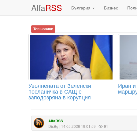
Alfa
RSS
България
Бизнес
Пол
Топ новини
Уволнената от Зеленски
Иран и
посланичка в САЩ е
маршру
заподозряна в корупция
AlfaRSS
Dir.Bg
| 14.05.2026 19:01:59 |
91