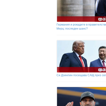
Германия и рокадите в правителств
Мерц: последен шанс?
Си Дзинпин посещава САЩ през се