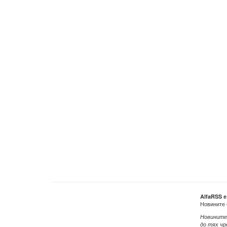
AlfaRSS 
Новините 
Новините
до тях чр