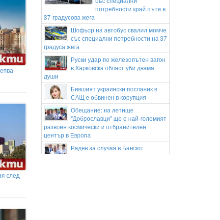
със специални
потребности край пътя в
37-градусова жега
Шофьор на автобус свалил момче
със специални потребности на 37
градуса жега
Руски удар по железопътен вагон
в Харковска област уби двама
репва
души
Бившият украински посланик в
САЩ е обвинен в корупция
Обещание: на летище
"Доброславци" ще е най-големият
развоен космически и отбранителен
център в Европа
Радев за случая в Банско:
Призовавам гостите на България
да не рушат и да спазват благоприличие
ия след
Докато текат преговори – нова
ескалация между Израел и Ливан
„Френска целувка“ ще потопи в
романтика Острова тази вечер
Звездата на Вихрен отново прикова