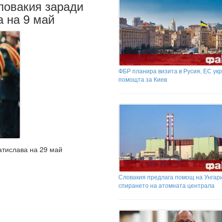
ловакия заради
 на 9 май
ФБР планира визита в Русия, ЕС ук
помощта за Киев
атислава на 29 май
Словакия предлага помощ на Унгар
спирането на атомната централа