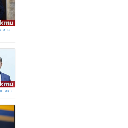
ото на
птември