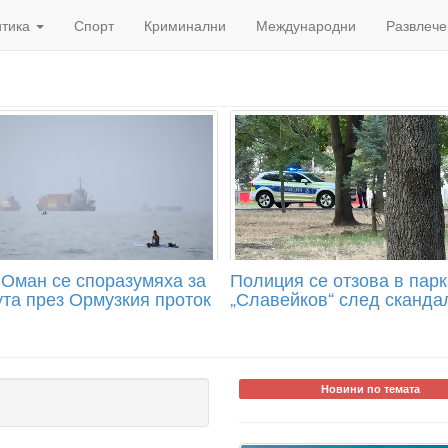
итика
Спорт
Криминални
Международни
Развлече
 Оман се споразумяха за
Полиция се отзова в парка
та през Ормузкия проток
„Славейков“ след сканда
Новини по темата