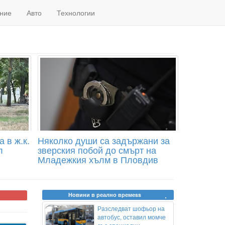
ние
Авто
Технологии
 в ж.к.
Няколко души са задържани за
л
зверския побой до смърт на
Младежкия хълм в Пловдив
Новини в реално времеss
Разследват шофьор на
автобус, оставил момче