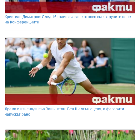
Кристиан Димитров: След 16 години чакане отново сме в групите поне
на Конференциите
Драма и изненади във Вашингтон: Бен Шелтън оцеля, а фаворити
напускат рано