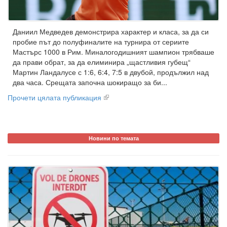
Даниил Медведев демонстрира характер и класа, за да си
пробие път до полуфиналите на турнира от сериите
Мастърс 1000 в Рим. Миналогодишният шампион трябваше
да прави обрат, за да елиминира „щастливия губещ“
Мартин Ландалусе с 1:6, 6:4, 7:5 в двубой, продължил над
два часа. Срещата започна шокиращо за би...
Прочети цялата публикация
Новини по темата