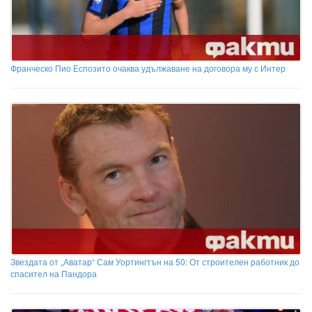
Франческо Пио Еспозито очаква удължаване на договора му с Интер
Звездата от „Аватар“ Сам Уортингтън на 50: От строителен работник до
спасител на Пандора