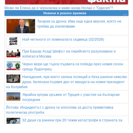
Може ли Елена да е чернокожа и какво казва Нолан с "Одисея"?
Новини в реално времеss
Тагарев за дрона: Има още една версия, която не
трябва да изключваме
Най-четеното от изминалата седмица (32/2026)
При Башар Асад! Шефът на сирийското разузнаване е
избягал в Москва
Черно море ще търси първата си победа през новия сезон
срещу Лудогорец
Нападения, при които загина полицай и бяха ранени няколко
души, белязаха първия ден от мандата на новия президент
на Колумбия
Украйна купува оръжие от Турция с участие на български
посредник
Йотова: Инцидентът с дрона се използва за доста примитивна
политическа употреба
32 души са ранени при 20 тежки катастрофи в страната за
денонощие
Концерти на Авишай Коен и Васил Петров поставят финал