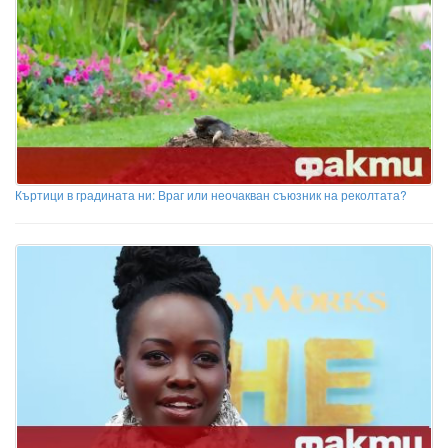
Къртици в градината ни: Враг или неочакван съюзник на реколтата?