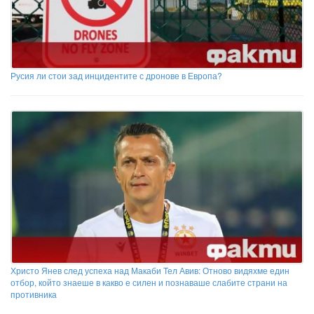
Русия ли стои зад инцидентите с дронове в Европа?
Христо Янев след успеха над Макаби Тел Авив: Отново видяхме един
отбор, който знаеше в какво е силен и познаваше слабите страни на
противника