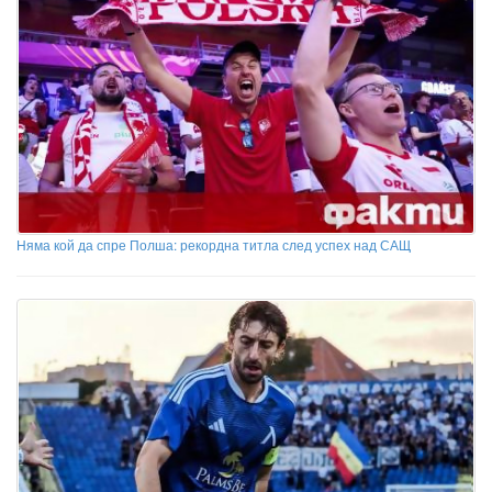
Няма кой да спре Полша: рекордна титла след успех над САЩ