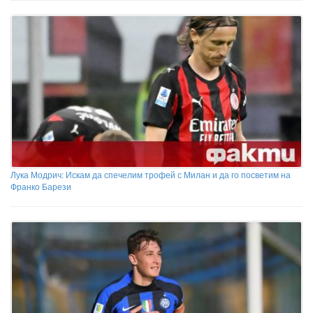
Лука Модрич: Искам да спечелим трофей с Милан и да го посветим на
Франко Барези