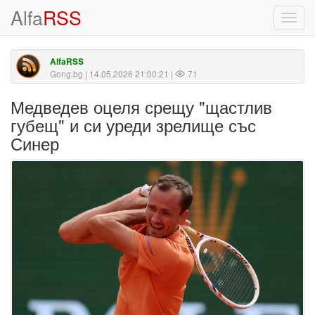
Alfa
RSS
Toggl
navig
AlfaRSS
Gong.bg
| 14.05.2026 21:00:21 |
71
Медведев оцеля срещу "щастлив
губещ" и си уреди зрелище със
Синер