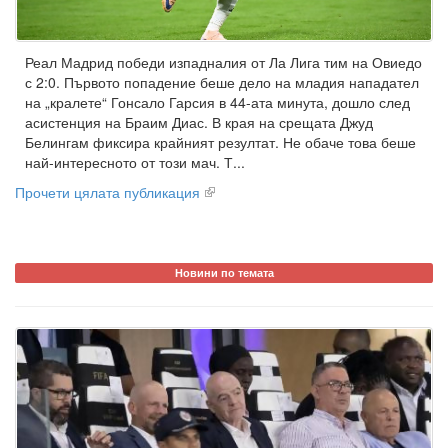
Реал Мадрид победи изпадналия от Ла Лига тим на Овиедо
с 2:0. Първото попадение беше дело на младия нападател
на „кралете“ Гонсало Гарсия в 44-ата минута, дошло след
асистенция на Браим Диас. В края на срещата Джуд
Белингам фиксира крайният резултат. Не обаче това беше
най-интересното от този мач. Т...
Прочети цялата публикация
Новини по темата