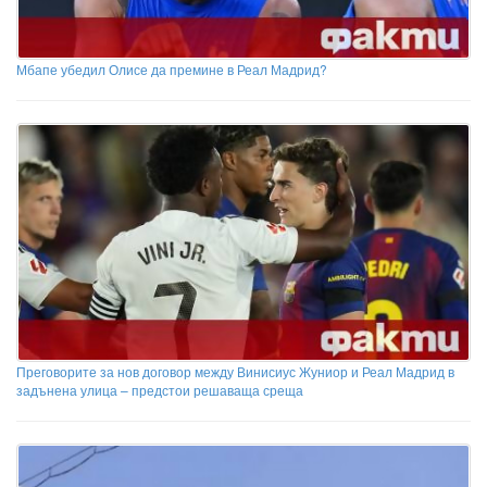
Мбапе убедил Олисе да премине в Реал Мадрид?
Преговорите за нов договор между Винисиус Жуниор и Реал Мадрид в
задънена улица – предстои решаваща среща