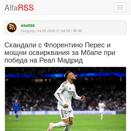
Alfa
RSS
Toggl
navig
AlfaRSS
Gong.bg
| 14.05.2026 21:34:33 |
86
Скандали с Флорентино Перес и
мощни освирквания за Мбапе при
победа на Реал Мадрид