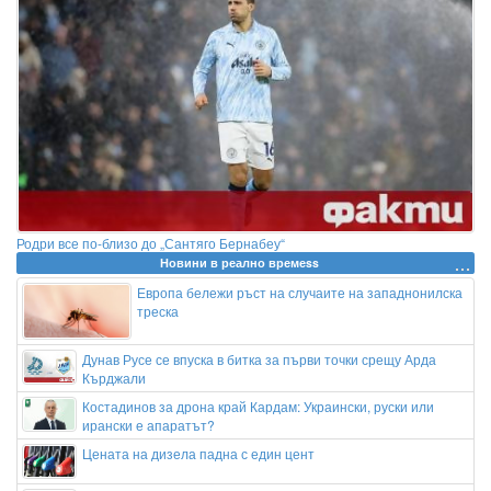
Родри все по-близо до „Сантяго Бернабеу“
Новини в реално времеss
Европа бележи ръст на случаите на западнонилска
треска
Дунав Русе се впуска в битка за първи точки срещу Арда
Кърджали
Костадинов за дрона край Кардам: Украински, руски или
ирански е апаратът?
Цената на дизела падна с един цент