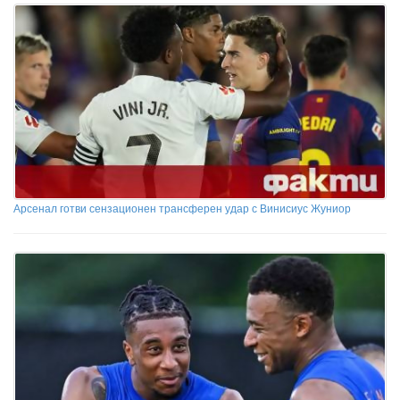
Арсенал готви сензационен трансферен удар с Винисиус Жуниор