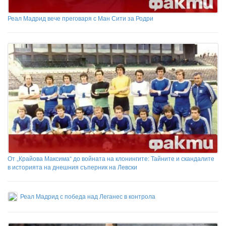
Реал Мадрид вече преговаря с Ман Сити за Родри
От „Крайова Максима“ до войната на клонингите: Тайните и скандалите
в историята на днешния съперник на Левски
Реал Мадрид с победа над Леганес в контрола