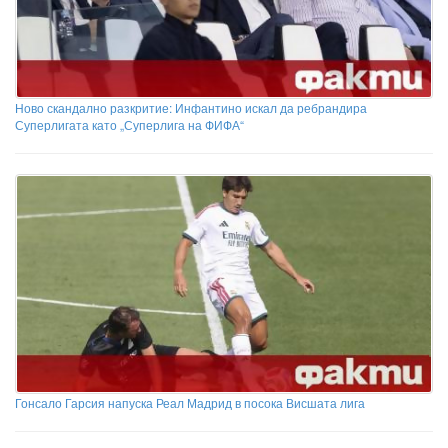
Ново скандално разкритие: Инфантино искал да ребрандира
Суперлигата като „Суперлига на ФИФА“
Гонсало Гарсия напуска Реал Мадрид в посока Висшата лига