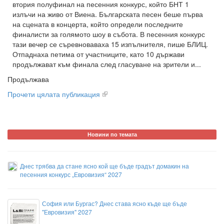
втория полуфинал на песенния конкурс, който БНТ 1
излъчи на живо от Виена. Българската песен беше първа
на сцената в концерта, който определи последните
финалисти за голямото шоу в събота. В песенния конкурс
тази вечер се съревноваваха 15 изпълнителя, пише БЛИЦ.
Отпаднаха петима от участниците, като 10 държави
продължават към финала след гласуване на зрители и...
Продължава
Прочети цялата публикация
Новини по темата
Днес трябва да стане ясно кой ще бъде градът домакин на
песенния конкурс „Евровизия“ 2027
София или Бургас? Днес става ясно къде ще бъде
"Евровизия" 2027