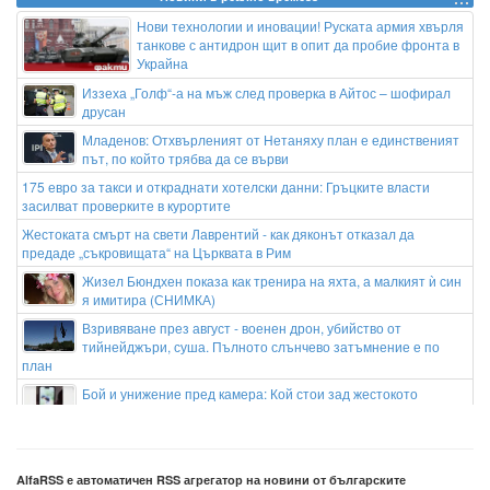
Нови технологии и иновации! Руската армия хвърля
танкове с антидрон щит в опит да пробие фронта в
Украйна
Иззеха „Голф“-а на мъж след проверка в Айтос – шофирал
друсан
Младенов: Отхвърленият от Нетаняху план е единственият
път, по който трябва да се върви
175 евро за такси и откраднати хотелски данни: Гръцките власти
засилват проверките в курортите
Жестоката смърт на свети Лаврентий - как дяконът отказал да
предаде „съкровищата“ на Църквата в Рим
Жизел Бюндхен показа как тренира на яхта, а малкият ѝ син
я имитира (СНИМКА)
Взривяване през август - военен дрон, убийство от
тийнейджъри, суша. Пълното слънчево затъмнение е по
план
Бой и унижение пред камера: Кой стои зад жестокото
нападение над дете в Радомир
Батериите в България вече изпреварват европейската прогноза за
2026-а
AlfaRSS е автоматичен RSS агрегатор на новини от българските
Дневен хороскоп за 10 август: Овен – бъдете търпеливи,