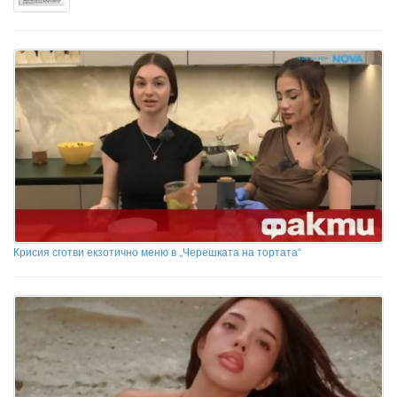
Крисия сготви екзотично меню в „Черешката на тортата“