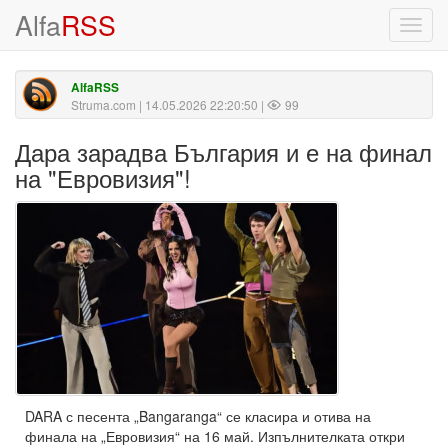
Alfa
RSS
Toggl
navig
AlfaRSS
Struma.com
| 14.05.2026 22:20:50 |
99
Дара зарадва България и е на финал
на "Евровизия"!
DARA с песента „Bangaranga“ се класира и отива на
финала на „Евровизия“ на 16 май. Изпълнителката откри