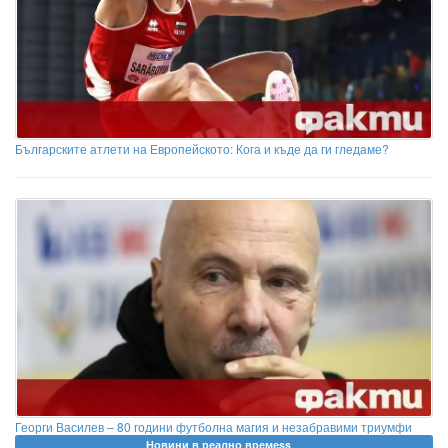
Българските атлети на Европейското: Кога и къде да ги гледаме?
Георги Василев – 80 години футболна магия и незабравими триумфи
Новини в реално времеss