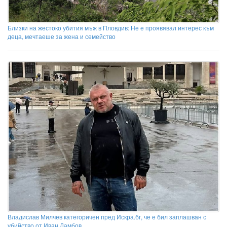
Близки на жестоко убития мъж в Пловдив: Не е проявявал интерес към
деца, мечтаеше за жена и семейство
Владислав Милчев категоричен пред Искра.бг, че е бил заплашван с
убийство от Иван Ламбов