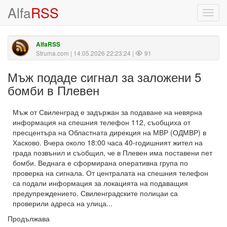
Alfa
RSS
Toggl
navig
AlfaRSS
Struma.com
| 14.05.2026 22:23:24 |
91
Мъж подаде сигнал за заложени 5
бомби в Плевен
Мъж от Свиленград е задържан за подаване на невярна
информация на спешния телефон 112, съобщиха от
пресцентъра на Областната дирекция на МВР (ОДМВР) в
Хасково. Вчера около 18:00 часа 40-годишният жител на
града позвънил и съобщил, че в Плевен има поставени пет
бомби. Веднага е сформирана оперативна група по
проверка на сигнала. От централата на спешния телефон
са подали информация за локацията на подаващия
предупреждението. Свиленградските полицаи са
проверили адреса на улица...
Продължава