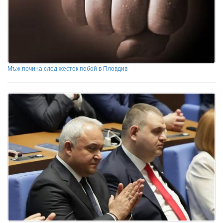
Мъж почина след жесток побой в Пловдив