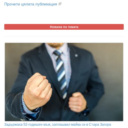
Прочети цялата публикация
Новини по темата
Задържаха 52-годишен мъж, заплашвал майка си в Стара Загора