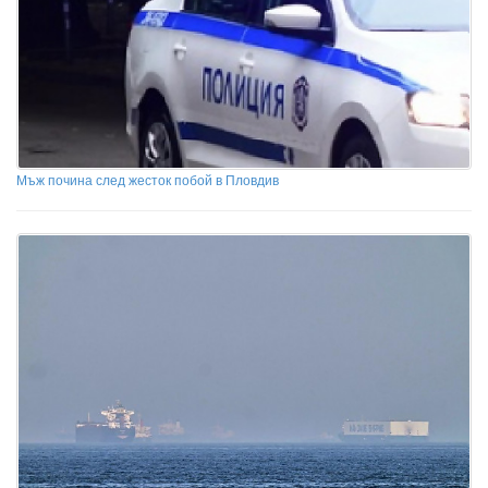
Мъж почина след жесток побой в Пловдив