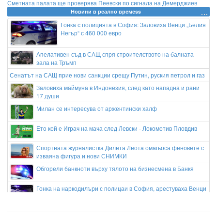
Сметната палата ще проверява Пеевски по сигнала на Демерджиев
Новини в реално времеss
Гонка с полицията в София: Заловиха Венци „Белия
Негър“ с 460 000 евро
Апелативен съд в САЩ спря строителството на балната
зала на Тръмп
Сенатът на САЩ прие нови санкции срещу Путин, руския петрол и газ
Заловиха маймуна в Индонезия, след като нападна и рани
17 души
Милан се интересува от аржентински халф
Ето кой е Играч на мача след Левски - Локомотив Пловдив
Спортната журналистка Дилета Леота омагьоса феновете с
изваяна фигура и нови СНИМКИ
Обгорели банкноти върху тялото на бизнесмена в Банкя
Гонка на наркодилъри с полицаи в София, арестуваха Венци
"Белия негър" с 460 000 евро в него
Шампионът Левски продължава победния си марш: