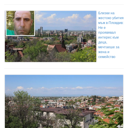
Близки на
жестоко убития
мъж в Пловдив:
Не е
проявявал
интерес към
деца,
мечтаеше за
жена и
семейство