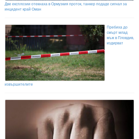
Две експлозии отекнаха в Ормузкия проток, танкер подаде сигнал за
инцидент край Оман
Пребиха до
смърт млад
мъж в Пловдив,
издирват
извършителите