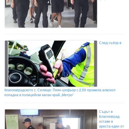
След събор в
благоевградското с. Селище: Пиян шофьор с 2,50 промила алкохол
попадна в полицейски капан край „Метро“
Съдът в
Благоевград
остави в
ареста един от