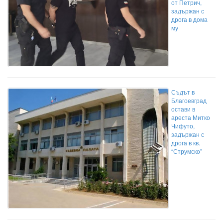
от Петрич,
задържан с
дрога в дома
му
Съдът в
Благоевград
остави в
ареста Митко
Чифуто,
задържан с
дрога в кв.
“Струмско”