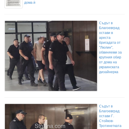
дома ѝ
Съдът в
Благоевград
остави в
ареста
бригадата от
"Люлин",
обвиняеми за
крупния обир
от дома на
украинската
дизайнерка
Съдът в
Благоевград
остави Г.
Стойков-
Тротинетката