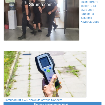
обвиняемите
за опита за
въоръжен
грабеж на
казино в
Хаджидимово
Шофиралият с 4.6 промила остава в ареста
Новини в реално времеss