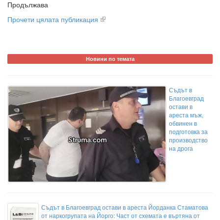
Продължава
Прочети цялата публикация
Новини по темата
Съдът в
Благоевград
остави в
ареста мъж,
обвинен в
подготовка за
производство
на дрога
Съдът в Благоевград остави в ареста Йорданка Стаматова
от наркогрупата на Йорго: Част от схемата е въртяна от