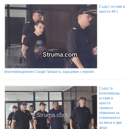
Съдът остави в
ареста 46-г.
благоевградчанин Санде Гришата, задържан с хероин
Съдът в
Благоевград
остави в
ареста
тримата
обвинени за
отвличането
на жена и две
деца