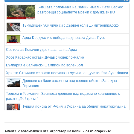
Бившата половинка на Ламин Ямал - Фати Васкес
разгорещи социалните мрежи с дръзка визия
18-годишен уби чичо си с дървен кол в Димитровградско
Арда Кърджали с победа над новака Дунав Русе
Светослав Ковачев удвои аванса на Арда
Хосе Кабаркас остави Дунав с човек по-малко
България е балкански шампион по волейбол
Христо Стоичков се оказа неочакван музикален „учител“ за Луис Фонси
Дронове са били засечени над военен обект в Западна
Германия
Тревога в Германия: Засякоха дронове над подземно хранилище с
ракети „Пейтриът“
Турция поиска от Русия и Украйна да обявят мораториум на
атаките в Черно море
AlfaRSS е автоматичен RSS агрегатор на новини от българските