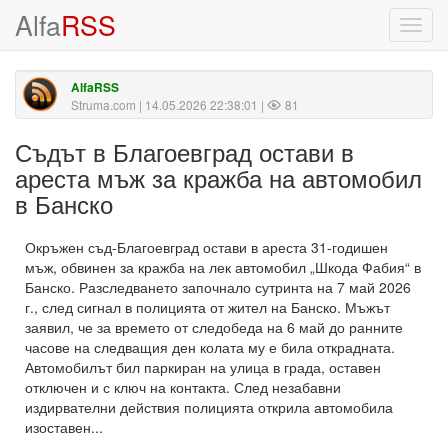
Alfa
RSS
Toggl
navig
AlfaRSS
Struma.com
| 14.05.2026 22:38:01 |
81
Съдът в Благоевград остави в
ареста мъж за кражба на автомобил
в Банско
Окръжен съд-Благоевград остави в ареста 31-годишен
мъж, обвинен за кражба на лек автомобил „Шкода Фабия“ в
Банско. Разследването започнало сутринта на 7 май 2026
г., след сигнал в полицията от жител на Банско. Мъжът
заявил, че за времето от следобеда на 6 май до ранните
часове на следващия ден колата му е била открадната.
Автомобилът бил паркиран на улица в града, оставен
отключен и с ключ на контакта. След незабавни
издирвателни действия полицията открила автомобила
изоставен...