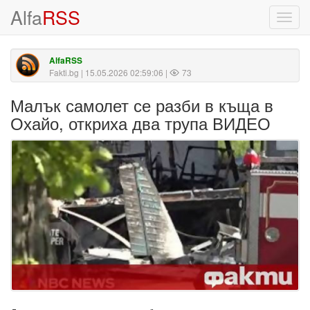
Alfa
RSS
Toggl
navig
AlfaRSS
Fakti.bg
| 15.05.2026 02:59:06 |
73
Малък самолет се разби в къща в
Охайо, откриха два трупа ВИДЕО