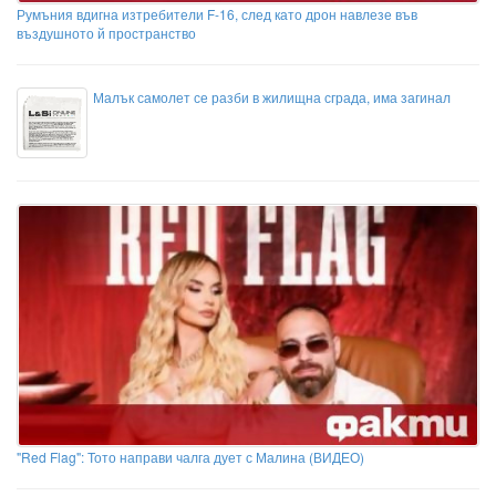
Румъния вдигна изтребители F-16, след като дрон навлезе във
въздушното й пространство
Малък самолет се разби в жилищна сграда, има загинал
"Red Flag": Тото направи чалга дует с Малина (ВИДЕО)