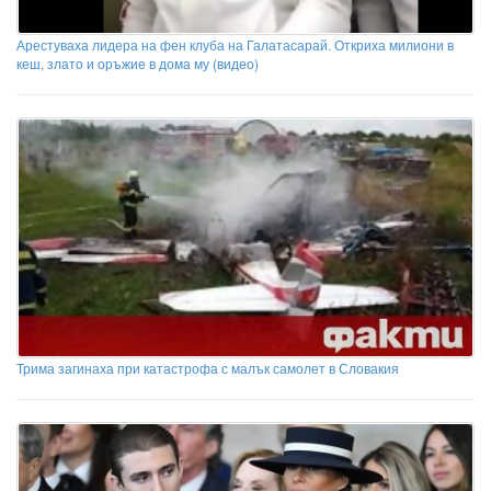
Арестуваха лидера на фен клуба на Галатасарай. Откриха милиони в
кеш, злато и оръжие в дома му (видео)
Трима загинаха при катастрофа с малък самолет в Словакия