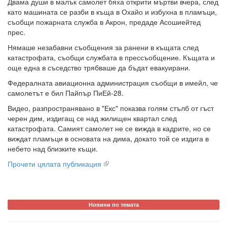
Двама души в малък самолет бяха открити мъртви вчера, след
като машината се разби в къща в Охайо и избухна в пламъци,
съобщи пожарната служба в Акрон, предаде Асошиейтед
прес.
Нямаше незабавни съобщения за ранени в къщата след
катастрофата, съобщи службата в прессъобщение. Къщата и
още една в съседство трябваше да бъдат евакуирани.
Федералната авиационна администрация съобщи в имейл, че
самолетът е бил Пайпър ПиЕй-28.
Видео, разпространявано в "Екс" показва голям стълб от гъст
черен дим, издигащ се над жилищен квартал след
катастрофата. Самият самолет не се вижда в кадрите, но се
виждат пламъци в основата на дима, докато той се издига в
небето над близките къщи.
Прочети цялата публикация
Новини по темата