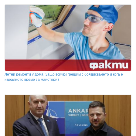
Летни ремонти у дома: Защо всички грешим с боядисването и кога е
идеалното време за майстори?