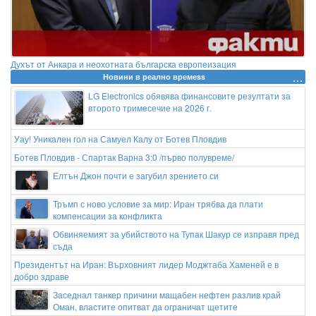
Духът от Анкара и неохотната българска европеизация
Новини в реално времеss
LG Electronics обявява финансовите резултати за
второто тримесечие на 2026 г.
Уау! Уникален гол на Самуел Калу от Ботев Пловдив
Ботев Пловдив - Спартак Варна 3:0 /първо полувреме/
Елтън Джон почти е загубил зрението си
Тръмп с ново условие за мир: Иран трябва да плати
компенсации за конфликта
Обвиняемият за убийството на Тупак Шакур се изправя пред
съда
Президентът на Иран: Върховният лидер Моджтаба Хаменей е в
добро здраве
Заседнал танкер причини мащабен нефтен разлив край
Оман, властите опитват да ограничат щетите