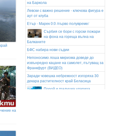
на Баркола
Левски с важно решение - ключова фигура е
аут от клуба
Етър - Марек 0:0 /първо полувреме/
Сърбия се бори с горски пожари
на фона на гореща вълна на
Балканите
край
БФС набира нови съдии
Непоносимо лоша миризма доведе до
извънредно кацане на самолет, пътуващ за
Франкфурт (ВИДЕО)
Заради човешка небрежност изгоряха 30
декара растителност край Беласица
Порой и градушка удариха
Силинстренско (ВИДЕО)
Хусите удариха отново!
Йеменските бунтовници
ечение на
извършиха поредна смъртоносна атака в
рамките