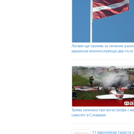
Латвия ще приема за лечение ране
украински военнослужещи два пъти
Трима загинаха при катастрофа с м
самолет в Словакия
11 европейски туристи з