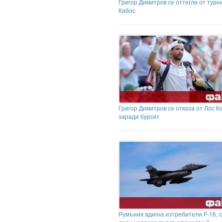
Григор Димитров се оттегли от турн
Кабос
Григор Димитров се отказа от Лос К
заради бурсит
Румъния вдигна изтребители F-16, с