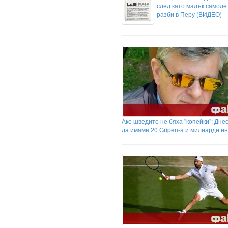
след като малък самоле
разби в Перу (ВИДЕО)
Ако шведите не бяха "копейки": Дне
да имаме 20 Gripen-а и милиарди и