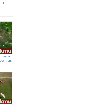
т се
с щяхме
нвестиции