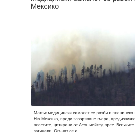
Мексико
Малък медицински самолет се разби в планинска 
Ню Мексико, преди зазоряване вчера, предизвикв
властите, цитирани от Асошиейтед прес. Всичките
загинали. Огънят се е