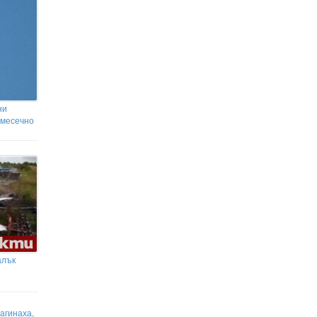
ни
 месечно
алък
агинаха,