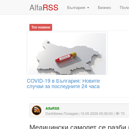
Alfa
RSS
България
Бизнес
Пол
Топ новини
COVID-19 в България: Новите
случаи за последните 24 часа
AlfaRSS
DarikNews Пловдив
| 15.05.2026 05:36:00 |
70
Медицински самолет се разби 