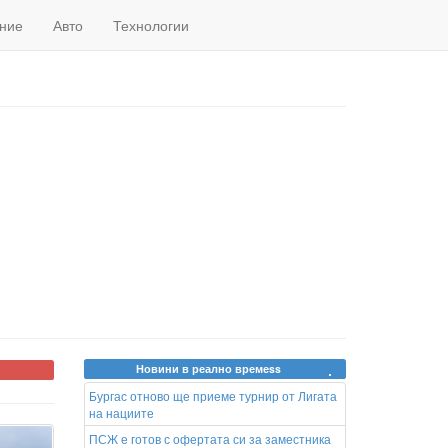
ние
Авто
Технологии
Новини в реално времеss
Бургас отново ще приеме турнир от Лигата
на нациите
ПСЖ е готов с офертата си за заместника