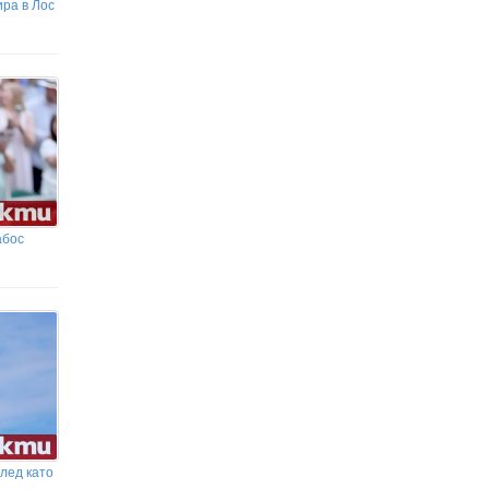
ира в Лос
абос
лед като