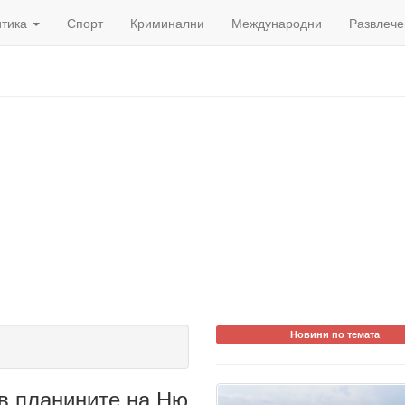
итика
Спорт
Криминални
Международни
Развлече
Новини по темата
в планините на Ню