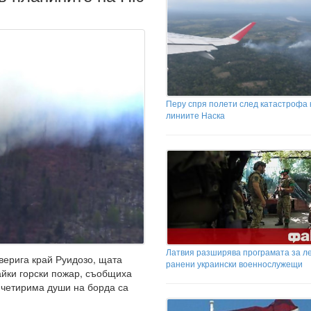
Перу спря полети след катастрофа 
линиите Наска
Латвия разширява програмата за л
верига край Руидозо, щата
ранени украински военнослужещи
айки горски пожар, съобщиха
 четирима души на борда са